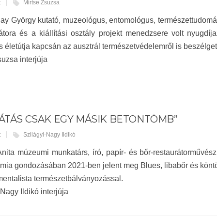
t
Mirtse Zsuzsa
ay György kutató, muzeológus, entomológus, természettudomán
átora és a kiállítási osztály projekt menedzsere volt nyugdíj
 életútja kapcsán az ausztrál természetvédelemről is beszélget
suzsa interjúja
LÁTÁS CSAK EGY MÁSIK BETONTÖMB”
t
Szilágyi-Nagy Ildikó
nita múzeumi munkatárs, író, papír- és bőr-restaurátorművész 
mia gondozásában 2021-ben jelent meg Blues, libabőr és köntös
mentalista természetbálványozással.
Nagy Ildikó interjúja