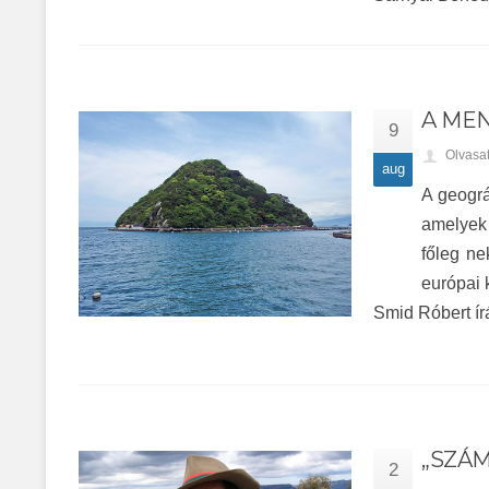
A ME
9
Olvasa
aug
A geográ
amelyek 
főleg ne
európai 
Smid Róbert ír
„SZÁ
2