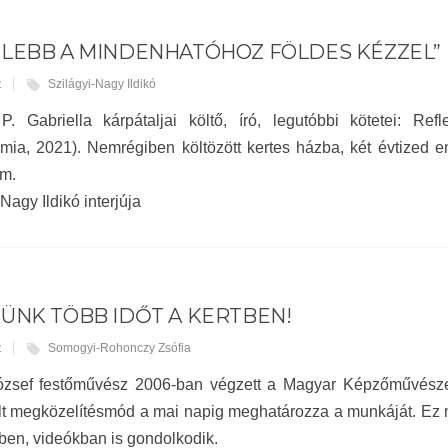
ELEBB A MINDENHATÓHOZ FÖLDES KÉZZEL”
t
Szilágyi-Nagy Ildikó
P. Gabriella kárpátaljai költő, író, legutóbbi kötetei: Re
mia, 2021). Nemrégiben költözött kertes házba, két évtized eme
em.
Nagy Ildikó interjúja
ÜNK TÖBB IDŐT A KERTBEN!
t
Somogyi-Rohonczy Zsófia
ózsef festőművész 2006-ban végzett a Magyar Képzőművésze
lt megközelítésmód a mai napig meghatározza a munkáját. Ez 
ben, videókban is gondolkodik.