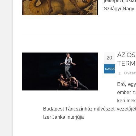
jelképezi, akk
Szilágyi-Nagy I
AZ Ő
20
TERM
szept
Olvasa
Erő, egy
ember t
kerülnek
Budapest Táncszínház művészeti vezetőjét
Izer Janka interjúja