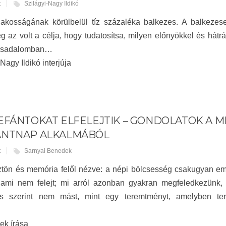
t
Szilágyi-Nagy Ildikó
lakosságának körülbelül tíz százaléka balkezes. A balkezes
eg az volt a célja, hogy tudatosítsa, milyen előnyökkel és hát
társadalomban…
Nagy Ildikó interjúja
EFÁNTOKAT ELFELEJTIK – GONDOLATOK A 
ÁNTNAP ALKALMÁBÓL
t
Sarnyai Benedek
ön és memória felől nézve: a népi bölcsesség csakugyan embe
 ami nem felejt; mi arról azonban gyakran megfeledkezünk, 
és szerint nem mást, mint egy teremtményt, amelyben t
…
ek írása