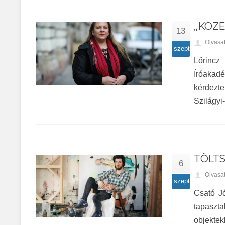
„KÖZ
13
Olvasa
szept
Lőrincz 
Íróakadé
kérdezt
Szilágyi-
TÖLTS
6
Olvasa
szept
Csató J
tapaszta
objektek