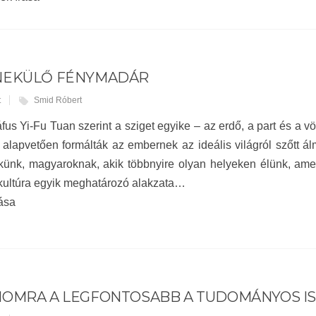
NEKÜLŐ FÉNYMADÁR
t
Smid Róbert
fus Yi-Fu Tuan szerint a sziget egyike – az erdő, a part és a 
alapvetően formálták az embernek az ideális világról szőtt á
künk, magyaroknak, akik többnyire olyan helyeken élünk, ame
kultúra egyik meghatározó alakzata…
ása
MOMRA A LEGFONTOSABB A TUDOMÁNYOS I