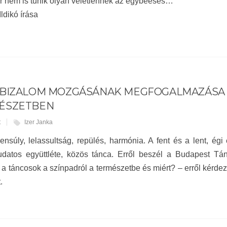
or nem is tűnik olyan véletlennek az egybeesés…
ldikó írása
SBIZALOM MOZGÁSÁNAK MEGFOGALMAZÁSA –
ÉSZETBEN
t
Izer Janka
ensúly, lelassultság, repülés, harmónia. A fent és a lent, égi
udatos együttléte, közös tánca. Erről beszél a Budapest Tá
 a táncosok a színpadról a természetbe és miért? – erről kérdez
.