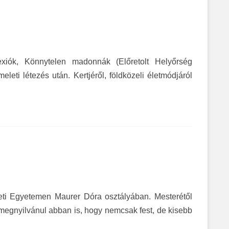
flexiók, Könnytelen madonnák (Előretolt Helyőrség
leti létezés után. Kertjéről, földközeli életmódjáról
ti Egyetemen Maurer Dóra osztályában. Mesterétől
megnyilvánul abban is, hogy nemcsak fest, de kisebb