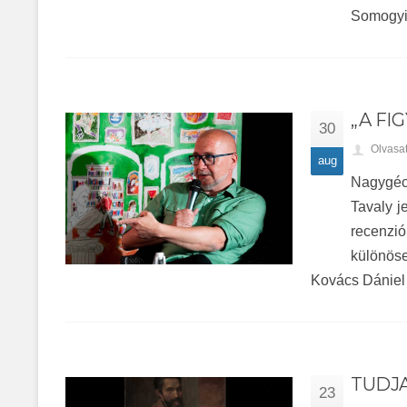
Somogyi-
„A FI
30
Olvasa
aug
Nagygéci
Tavaly j
recenzió
különöse
Kovács Dániel 
TUDJA
23