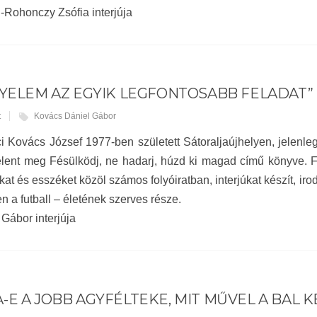
Rohonczy Zsófia interjúja
GYELEM AZ EGYIK LEGFONTOSABB FELADAT”
t
Kovács Dániel Gábor
 Kovács József 1977-ben született Sátoraljaújhelyen, jelenleg 
elent meg Fésülködj, ne hadarj, húzd ki magad című könyve. 
kat és esszéket közöl számos folyóiratban, interjúkat készít, i
n a futball – életének szerves része.
Gábor interjúja
-E A JOBB AGYFÉLTEKE, MIT MŰVEL A BAL K