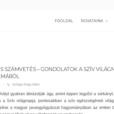
FŐOLDAL
ROVATAINK
ÉS SZÁMVETÉS – GONDOLATOK A SZÍV VILÁG
LMÁBÓL
t
Szilágyi-Nagy Ildikó
hályt gyakran ábrázolják úgy, amint éppen legyőzi a sárkány
a a Szív világnapja, pontosabban a szív egészségének világ
zése a magyar javasgyógyászat hagyományában az ember ös