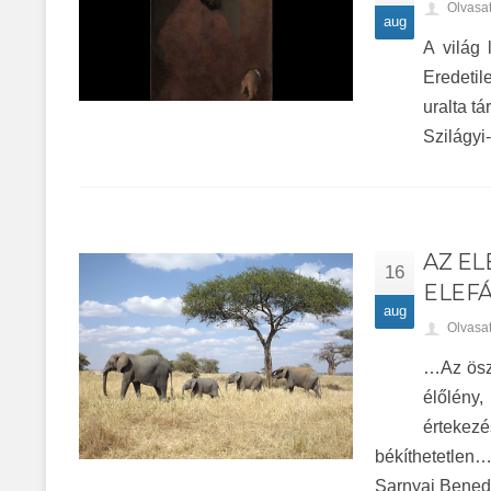
Olvasa
aug
A világ 
Eredetil
uralta 
Szilágyi-
AZ EL
16
ELEF
aug
Olvasa
…Az öszt
élőlény,
értekez
békíthetetlen
Sarnyai Bened