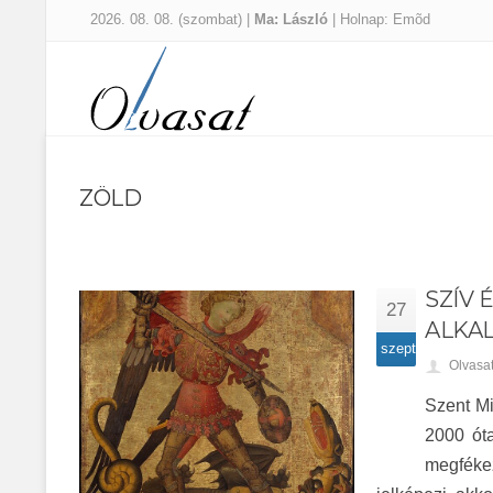
2026. 08. 08. (szombat) |
Ma: László
| Holnap: Emõd
ZÖLD
SZÍV 
27
ALKA
szept
Olvasa
Szent Mi
2000 ót
megféke