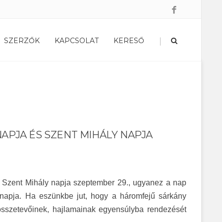
|
SZERZŐK
KAPCSOLAT
KERESŐ
NAPJA ÉS SZENT MIHÁLY NAPJA
t. Szent Mihály napja szeptember 29., ugyanez a nap
napja. Ha eszünkbe jut, hogy a háromfejű sárkány
szetevőinek, hajlamainak egyensúlyba rendezését