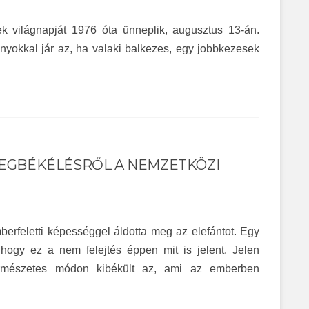
ek világnapját 1976 óta ünneplik, augusztus 13-án.
rányokkal jár az, ha valaki balkezes, egy jobbkezesek
MEGBÉKÉLÉSRŐL A NEMZETKÖZI
rfeletti képességgel áldotta meg az elefántot. Egy
hogy ez a nem felejtés éppen mit is jelent. Jelen
ermészetes módon kibékült az, ami az emberben