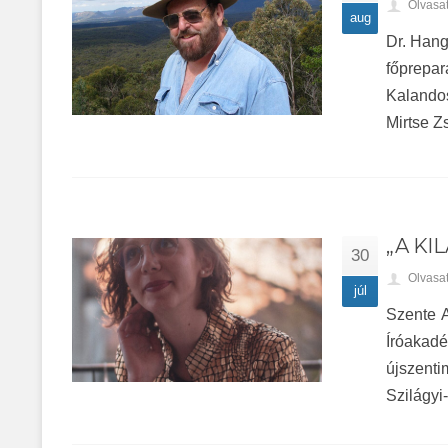
Olvasa
aug
Dr. Hang
főprepar
Kalandos
Mirtse Z
„A KI
30
Olvasa
júl
Szente A
Íróakadé
újszenti
Szilágyi-