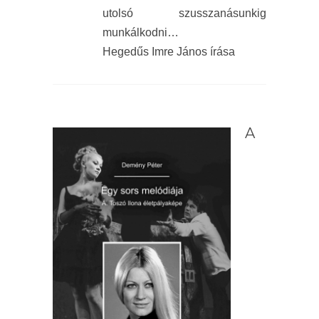
utolsó szusszanásunkig
munkálkodni…
Hegedűs Imre János írása
A