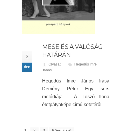
MESE ÉS A VALÓSÁG
HATÁRÁN
3
Olvasat
Hegedűs Imre
dec
János
Hegedűs Imre János írása
Demény Péter Egy sors
melódiája – Á. Toszó Ilona
életpályaképe című kötetéről
1
2
3
Következő