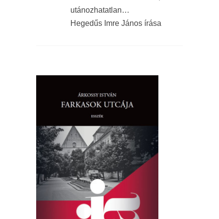
utánozhatatlan…
Hegedűs Imre János írása