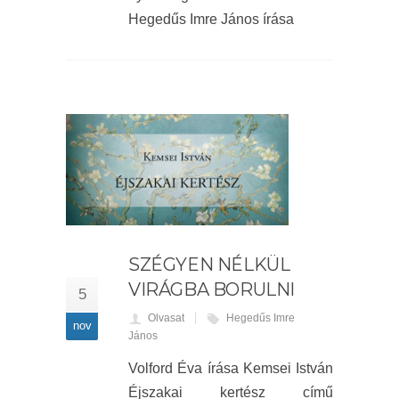
Hegedűs Imre János írása
SZÉGYEN NÉLKÜL
VIRÁGBA BORULNI
5
Olvasat
Hegedűs Imre
nov
János
Volford Éva írása Kemsei István
Éjszakai kertész című