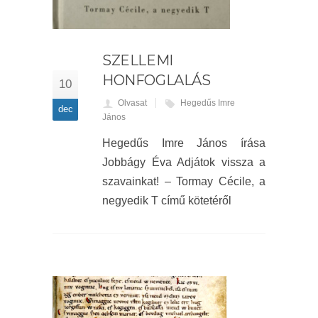
SZELLEMI
HONFOGLALÁS
10
Olvasat
Hegedűs Imre
dec
János
Hegedűs Imre János írása
Jobbágy Éva Adjátok vissza a
szavainkat! – Tormay Cécile, a
negyedik T című kötetéről