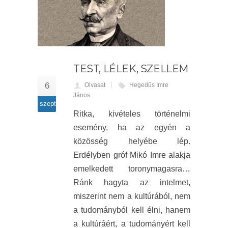
TEST, LÉLEK, SZELLEM
6
Olvasat
Hegedűs Imre
János
szept
Ritka, kivételes történelmi
esemény, ha az egyén a
közösség helyébe lép.
Erdélyben gróf Mikó Imre alakja
emelkedett toronymagasra…
Ránk hagyta az intelmet,
miszerint nem a kultúrából, nem
a tudományból kell élni, hanem
a kultúráért, a tudományért kell