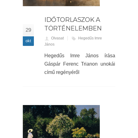
IDŐTORLASZOK A
TÖRTÉNELEMBEN
29
Olvasat
Hegedűs Imre
okt
János
Hegedűs Imre János írása
Gáspár Ferenc Trianon unokái
című regényéről