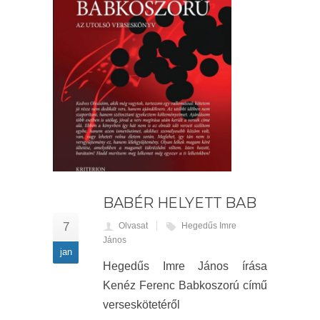
BABÉR HELYETT BAB
7
Olvasat
Hegedűs Imre
János
jan
Hegedűs Imre János írása
Kenéz Ferenc Babkoszorú című
verseskötetéről