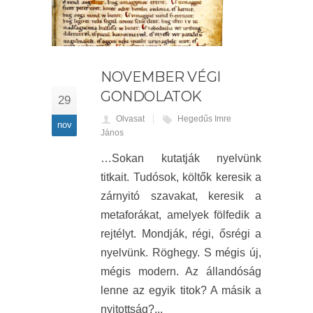
NOVEMBER VÉGI
GONDOLATOK
29
Olvasat
Hegedűs Imre
nov
János
…Sokan kutatják nyelvünk
titkait. Tudósok, költők keresik a
zárnyitó szavakat, keresik a
metaforákat, amelyek fölfedik a
rejtélyt. Mondják, régi, ősrégi a
nyelvünk. Röghegy. S mégis új,
mégis modern. Az állandóság
lenne az egyik titok? A másik a
nyitottság?...