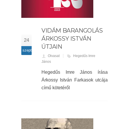
VIDÁM BARANGOLÁS
ÁRKOSSY ISTVÁN
24
ÚTJAIN
szept
Olvasat
Hegedűs Imre
János
Hegedűs Imre János írása
Árkossy István Farkasok utcája
című kötetéről