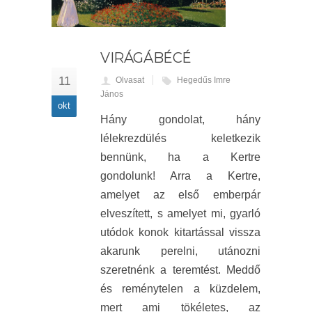
VIRÁGÁBÉCÉ
11
Olvasat
Hegedűs Imre
János
okt
Hány gondolat, hány
lélekrezdülés keletkezik
bennünk, ha a Kertre
gondolunk! Arra a Kertre,
amelyet az első emberpár
elveszített, s amelyet mi, gyarló
utódok konok kitartással vissza
akarunk perelni, utánozni
szeretnénk a teremtést. Meddő
és reménytelen a küzdelem,
mert ami tökéletes, az