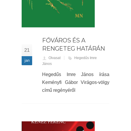
FŐVÁROS ÉS A
RENGETEG HATÁRÁN
21
Olvasat
Hegedűs Imre
jan
János
Hegedűs Imre János írása
Keményfi Gábor Virágos-völgy
című regényéről