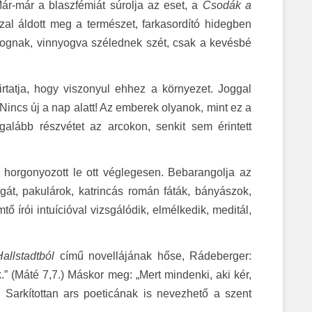
Már-már a blaszfémiát súrolja az eset, a
Csodák a
zal áldott meg a természet, farkasordító hidegben
orognak, vinnyogva szélednek szét, csak a kevésbé
rtatja, hogy viszonyul ehhez a környezet. Joggal
 Nincs új a nap alatt! Az emberek olyanok, mint ez a
alább részvétet az arcokon, senkit sem érintett
 horgonyozott le ott véglegesen. Bebarangolja az
gát, pakulárok, katrincás román fáták, bányászok,
emtő írói intuícióval vizsgálódik, elmélkedik, meditál,
Hallstadtból
című novellájának hőse, Rádeberger:
k.” (Máté 7,7.) Máskor meg: „Mert mindenki, aki kér,
.) Sarkítottan ars poeticának is nevezhető a szent