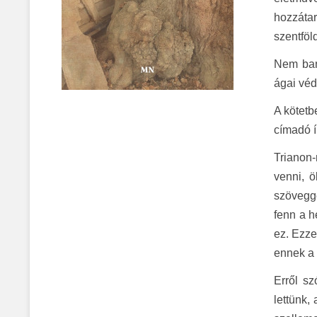
hozzátar
szentföl
Nem ban
ágai véd
A kötetb
címadó 
Trianon
venni, ö
szövegge
fenn a h
ez. Ezze
ennek a
Erről sz
lettünk,