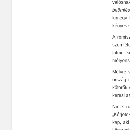
valósnak
beömlés
kimegy h
kényes 
A rémis
szemlélő
talmi c
mélyensz
Mélyre 
ország m
kőtörők v
keresi az
Nincs na
„Kérjete
kap, aki