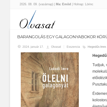
2026. 08. 09. (vasárnap) |
Ma: Emõd
| Holnap: Lörinc
BARANGOLÁS EGY GALAGONYABOKOR KÖR
2024. január 17.
Olvasat
Esszencia
Hegedűs Imre
Hegedűs
Tudjuk, 
molekulá
előidéz
Pusztaka
Érdemes 
kolostor
életművé