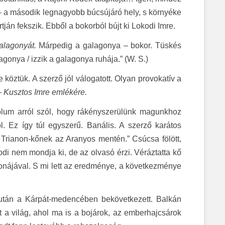
n – a második legnagyobb búcsújáró hely, s környéke
tján fekszik. Ebből a bokorból bújt ki Lokodi Imre.
galagonyát.
Márpedig a galagonya – bokor. Tüskés
agonya / izzik a galagonya ruhája.” (W. S.)
köztük. A szerző jól válogatott. Olyan provokatív a
– Kusztos Imre emlékére.
ólum arról szól, hogy rákényszerülünk magunkhoz
öl. Ez így túl egyszerű. Banális. A szerző karátos
 Trianon-kőnek az Aranyos mentén.” Csúcsa fölött,
odi nem mondja ki, de az olvasó érzi. Véráztatta kő
oronájával. S mi lett az eredménye, a következménye
n után a Kárpát-medencében bekövetkezett. Balkán
tt a világ, ahol ma is a bojárok, az emberhajcsárok