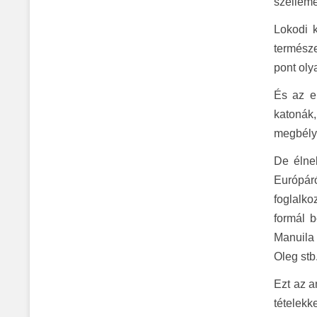
szelleme
Lokodi k
természe
pont oly
És az em
katonák,
megbélye
De élnek
Európáró
foglalko
formál b
Manuila 
Oleg stb
Ezt az a
tételekk