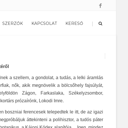
|
SZERZŐK
KAPCSOLAT
KERESŐ
éről
ek a szellem, a gondolat, a tudás, a lelki áramlás
rfiak, nők, akik megnövelik a bölcsőhely fajsúlyát,
elyföldön Zágon, Farkaslaka, Székelyzsombor,
ortárs prózaírónk, Lokodi Imre.
n boszniai ferencesek telepedtek le itt, de az igazi
gpróbáljuk áttekinteni a polihisztor, a tudós páter
 botanikus, a Kájoni Kódex alapítója… Igen, mindez