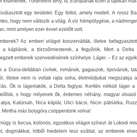
i kísértenek. Történelmi tény, itt, Európának ezen a tájékán ma
iválasztott egy területet. Egy foltot, amely modell. A rossz B
tes, hogy nem változik a világ. A víz hömpölygése, a nádrenge
an, mint amilyen ezer évvel ezelőtt volt.
berek? Az emberi világot konzerválták, illetve befagyasztot
 a káplárok, a törzsőrmesterek, a fegyőrök. Mert a Delta Gu
gzett emberek szenvedésének színhelye. Láger. – Ez az egyik 
 a Duna-deltában civilek, románok, gagauzok, lipovánok, tat
l, illetve nem is voltak rajta soha, életmódjukat megszabja a
zás. Ők is lágerlakók, a Delta foglyai. Kerítés nélküli láger
előlük, s hogy milyenek ők, érdemes néhány, magyar olvasó ál
atya, Katürsah, Nica káplár, Ulici bácsi, Nicin pátriárka, Rus
. Mintha más bolygóra csöppentünk volna!
múgy is furcsa, különös, egzotikus világot színezi át Lokodi mis
el, dogmákkal, hitből hiedelem lesz ezáltal, az emberek elveszí