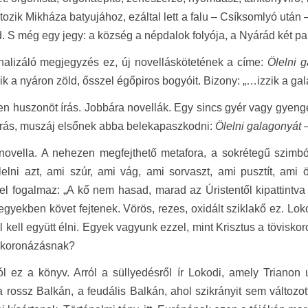
tozik Mikháza batyujához, ezáltal lett a falu – Csíksomlyó utá
d. S még egy jegy: a község a népdalok folyója, a Nyárád két par
alizáló megjegyzés ez, új novelláskötetének a címe:
Ölelni 
ik a nyáron zöld, ősszel égőpiros bogyóit. Bizony: „…izzik a gal
en huszonöt írás. Jobbára novellák. Egy sincs gyér vagy gyenge 
írás, muszáj elsőnek abba belekapaszkodni:
Ölelni galagonyát 
-novella. A nehezen megfejthető metafora, a sokrétegű szimb
lelni azt, ami szúr, ami vág, ami sorvaszt, ami pusztít, ami 
l fogalmaz: „A kő nem hasad, marad az Úristentől kipattintva
egyekben követ fejtenek. Vörös, rezes, oxidált sziklakő ez. Lok
l kell együtt élni. Egyek vagyunk ezzel, mint Krisztus a tövisk
 koronázásnak?
ól ez a könyv. Arról a süllyedésről ír Lokodi, amely Triano
 a rossz Balkán, a feudális Balkán, ahol szikrányit sem változo