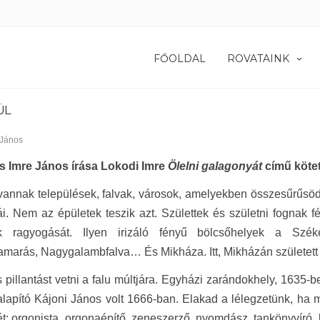
FŐOLDAL
ROVATAINK
ÜL
 János
 Imre János írása Lokodi Imre
Ölelni galagonyát
című kötet
vannak települések, falvak, városok, amelyekben összesűrűsödn
i. Nem az épületek teszik azt. Születtek és születni fognak fé
ik ragyogását. Ilyen irizáló fényű bölcsőhelyek a Szék
marás, Nagygalambfalva… És Mikháza. Itt, Mikházán született k
pillantást vetni a falu múltjára. Egyházi zarándokhely, 1635-be
alapító Kájoni János volt 1666-ban. Elakad a lélegzetünk, ha me
t: orgonista, orgonaépítő, zeneszerző, nyomdász, tankönyvíró,