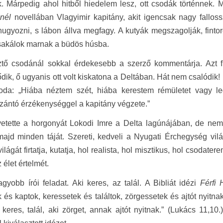
. Márpedig ahol hitből hiedelem lesz, ott csodák történnek. 
nél
novellában Vlagyimir kapitány, akit igencsak nagy falloss
ugyozni, s lábon állva megfagy. A kutyák megszagolják, fint
sakálok marnak a büdös húsba.
ztő csodánál sokkal érdekesebb a szerző kommentárja. Azt fi
dik, ő ugyanis ott volt kiskatona a Deltában. Hát nem csalódik!
soda: „Hiába néztem szét, hiába kerestem rémületet vagy leg
ántó érzékenységgel a kapitány végzete.”
vetette a horgonyát Lokodi Imre a Delta lagúnájában, de nem
ajd minden táját. Szereti, kedveli a Nyugati Érchegység vilá
ilágát firtatja, kutatja, hol realista, hol misztikus, hol csodater
 élet értelmét.
gyobb írói feladat. Aki keres, az talál. A Bibliát idézi
Férfi 
k és kaptok, keressetek és találtok, zörgessetek és ajtót nyitna
 keres, talál, aki zörget, annak ajtót nyitnak.” (Lukács 11,10