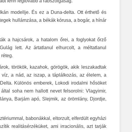
radt fenn legtovább a rabszolgaság.
alkán modellje. És ez a Duna-delta. Ott érthető és
tegek hullámzása, a békák kórusa, a bogár, a hínár
ták a hajcsárok, a hatalom őrei, a foglyokat őrző
lág lett. Az ártatlanul elhurcolt, a méltatlanul
réteg.
árok, törökök, kazahok, görögök, akik leszakadtak
 víz, a nád, az iszap, a táplálkozás, az élelem, a
 a Delta. Különös emberek, Lokodi irodalmi hősöket
tal soha nem hallott nevet felsorolni: Vlagyimir,
zlánya, Barjám apó, Slejmik, az örömlány, Djordje,
ztériummal, babonákkal, eltorzult, elferdült egyházi
tik realitásérzéküket, ami irracionális, azt tarják