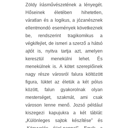
Zöldy írásművészetének a lényegét.
Hőseinek életében hihetetlen,
váratlan és a logikus, a józanésznek
ellentmondó események következnek
be, rendszerint tragikomikus a
végkifejlet, de ismeri a szerző a hátsó
ajtót is, nyitva tartja azt, amelyen
keresztül menekülni lehet. És
menekülnek is. A kötet szereplőinek
nagy része városról falura költözött
figura, lüktet az életük a két pólus
között, falun gyakorolnak olyan
mesterséget, szakmát, ami csak
városon lenne menő. Jozsó például
kiszegezi kapujukra a két táblát:
„Különleges sajtok készítése” és