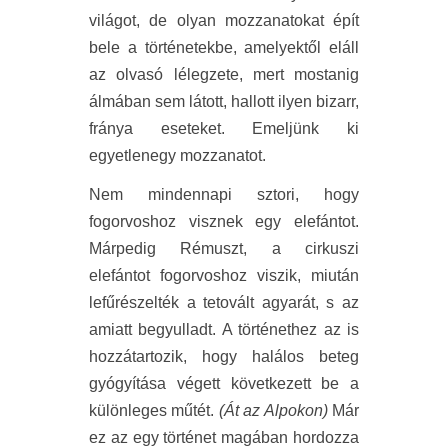
világot, de olyan mozzanatokat épít
bele a történetekbe, amelyektől eláll
az olvasó lélegzete, mert mostanig
álmában sem látott, hallott ilyen bizarr,
fránya eseteket. Emeljünk ki
egyetlenegy mozzanatot.
Nem mindennapi sztori, hogy
fogorvoshoz visznek egy elefántot.
Márpedig Rémuszt, a cirkuszi
elefántot fogorvoshoz viszik, miután
lefűrészelték a tetovált agyarát, s az
amiatt begyulladt. A történethez az is
hozzátartozik, hogy halálos beteg
gyógyítása végett következett be a
különleges műtét.
(Át az Alpokon)
Már
ez az egy történet magában hordozza