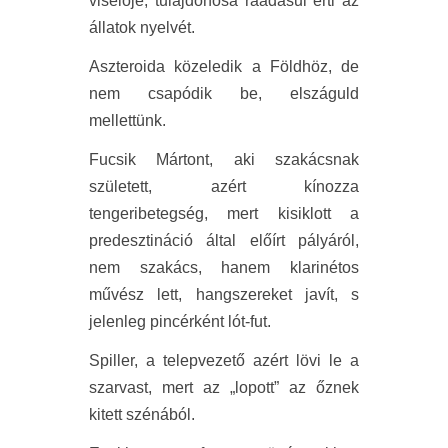
viselője, tulajdonosa ráadásul érti az
állatok nyelvét.
Aszteroida közeledik a Földhöz, de
nem csapódik be, elszáguld
mellettünk.
Fucsik Mártont, aki szakácsnak
született, azért kínozza
tengeribetegség, mert kisiklott a
predesztináció által előírt pályáról,
nem szakács, hanem klarinétos
művész lett, hangszereket javít, s
jelenleg pincérként lót-fut.
Spiller, a telepvezető azért lövi le a
szarvast, mert az „lopott” az őznek
kitett szénából.