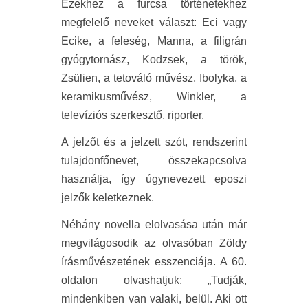
Ezekhez a furcsa történetekhez
megfelelő neveket választ: Eci vagy
Ecike, a feleség, Manna, a filigrán
gyógytornász, Kodzsek, a török,
Zsülien, a tetováló művész, Ibolyka, a
keramikusművész, Winkler, a
televíziós szerkesztő, riporter.
A jelzőt és a jelzett szót, rendszerint
tulajdonfőnevet, összekapcsolva
használja, így úgynevezett eposzi
jelzők keletkeznek.
Néhány novella elolvasása után már
megvilágosodik az olvasóban Zöldy
írásművészetének esszenciája. A 60.
oldalon olvashatjuk: „Tudják,
mindenkiben van valaki, belül. Aki ott