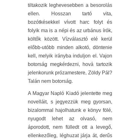
tiltakozik leghevesebben a besorolás
ellen. Hosszan tartó vita,
bozótkésekkel vívott harc folyt és
folyik ma is a népi és az urbánus írók,
költők között. Vízválasztó elé kerül
előbb-utóbb minden alkotó, döntenie
kell, melyik irányba induljon el. Vajon
botorság megkérdezni, hová tartozik
jelenkorunk prózamestere, Zöldy Pál?
Talán nem botorság.
A Magyar Napló Kiadó jelentette meg
novelláit, s jegyezzük meg gyorsan,
bizalommal hajolhatunk e könyv fölé,
nyugodt lehet az olvasó, nem
áporodott, nem fülledt ott a levegő,
ellenkezőleg, léghuzat járja át, derűs