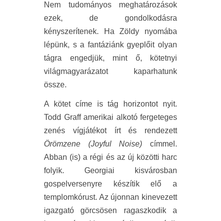
Nem tudományos meghatározások
ezek, de gondolkodásra
kényszerítenek. Ha Zöldy nyomába
lépünk, s a fantáziánk gyeplőit olyan
tágra engedjük, mint ő, kötetnyi
világmagyarázatot kaparhatunk
össze.
A kötet címe is tág horizontot nyit.
Todd Graff amerikai alkotó fergeteges
zenés vígjátékot írt és rendezett
Örömzene (Joyful Noise)
címmel.
Abban (is) a régi és az új közötti harc
folyik. Georgiai kisvárosban
gospelversenyre készítik elő a
templomkórust. Az újonnan kinevezett
igazgató görcsösen ragaszkodik a