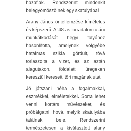
hazafiak. Rendszerint mindenkit
belegyömöszölnek egy skatulyába!
Arany János önjellemzése kíméletes
és képszerű. A ’48-as forradalom utáni
munkálkodását hegyi folyóhoz
hasonlította, amelynek völgyébe
hatalmas szikla gördült, tóvá
torlaszolta a vizet, és az aztán
alagutakon, földalatti üregeken
keresztül keresett, tört magának utat.
Jó játszani néha a fogalmakkal,
eszmékkel, elméletekkel. Sorra lehet
venni kortárs művészeket, és
próbálgatni, hová, melyik skatulyába
találnak bele. Rendszerint
természetesen a kiválasztott alany