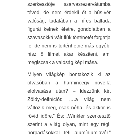
szerkesztője szarvasrezervátumba
téved, de nem érdekli őt a hús-vér
valóság, tudatában a híres ballada
figurái kelnek életre, gondolatban a
szavasokká vált fiúk történetét forgatja
le, de nem is történhetne más egyéb,
hisz ő filmet akar készíteni, ami
mégiscsak a valóság képi mása.
Milyen világkép bontakozik ki az
olvasóban a harmincegy novella
elolvasása után? – Idézzünk két
Zöldy-definíciót: „…a világ nem
változik meg, csak néha, és akkor is
rövid időre.” És: „Winkler szerkesztő
szerint a világ olyan, mint egy régi,
horpadásokkal teli alumíniumlavór.”