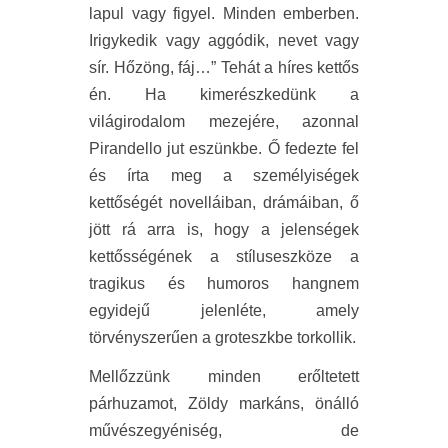
lapul vagy figyel. Minden emberben.
Irigykedik vagy aggódik, nevet vagy
sír. Hőzöng, fáj…” Tehát a híres kettős
én. Ha kimerészkedünk a
világirodalom mezejére, azonnal
Pirandello jut eszünkbe. Ő fedezte fel
és írta meg a személyiségek
kettőségét novelláiban, drámáiban, ő
jött rá arra is, hogy a jelenségek
kettősségének a stíluseszköze a
tragikus és humoros hangnem
egyidejű jelenléte, amely
törvényszerűen a groteszkbe torkollik.
Mellőzzünk minden erőltetett
párhuzamot, Zöldy markáns, önálló
művészegyéniség, de