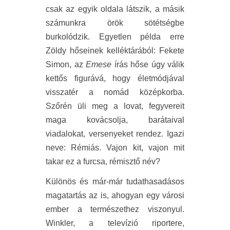
csak az egyik oldala látszik, a másik
számunkra örök sötétségbe
burkolódzik. Egyetlen példa erre
Zöldy hőseinek kelléktárából: Fekete
Simon, az
Emese
írás hőse úgy válik
kettős figurává, hogy életmódjával
visszatér a nomád középkorba.
Szőrén üli meg a lovat, fegyvereit
maga kovácsolja, barátaival
viadalokat, versenyeket rendez. Igazi
neve: Rémiás. Vajon kit, vajon mit
takar ez a furcsa, rémisztő név?
Különös és már-már tudathasadásos
magatartás az is, ahogyan egy városi
ember a természethez viszonyul.
Winkler, a televízió riportere,