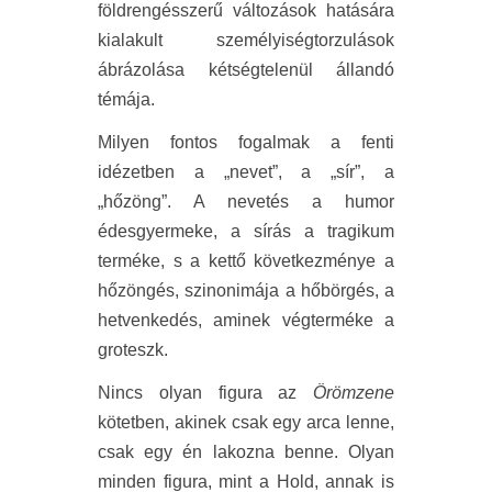
földrengésszerű változások hatására
kialakult személyiségtorzulások
ábrázolása kétségtelenül állandó
témája.
Milyen fontos fogalmak a fenti
idézetben a „nevet”, a „sír”, a
„hőzöng”. A nevetés a humor
édesgyermeke, a sírás a tragikum
terméke, s a kettő következménye a
hőzöngés, szinonimája a hőbörgés, a
hetvenkedés, aminek végterméke a
groteszk.
Nincs olyan figura az
Örömzene
kötetben, akinek csak egy arca lenne,
csak egy én lakozna benne. Olyan
minden figura, mint a Hold, annak is