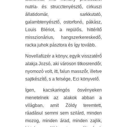
nutria- és strucctenyésztő, cirkuszi
állatidomár, sarkkutató,
galambtenyésztő, ostorfonó, pákász,
Louis Blériot, a repülős, hittérítő
misszionárius, hangszerkereskedő,
racka juhok pásztora és így tovább.
Novellafüzér a könyv, egyik visszatérő
alakja Jozsó, aki városon titkosrendőr,
nyomozó volt, itt, falun masszőr, illetve
sajtkészítő, s a felsége, Eci könyvelő.
Igen, kacskaringós ösvényeken
menetelnek az alakok abban a
világban, amit Zöldy teremtett,
ráadásul semmi sem szilárd, minden
mozog, minden árad, minden zajlik,