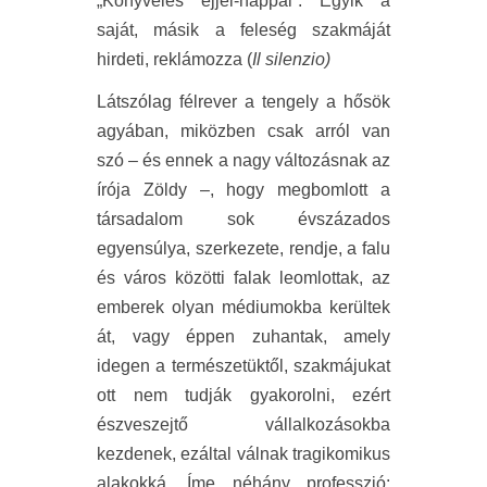
„Könyvelés éjjel-nappal”. Egyik a
saját, másik a feleség szakmáját
hirdeti, reklámozza (
Il
silenzio)
Látszólag félrever a tengely a hősök
agyában, miközben csak arról van
szó – és ennek a nagy változásnak az
írója Zöldy –, hogy megbomlott a
társadalom sok évszázados
egyensúlya, szerkezete, rendje, a falu
és város közötti falak leomlottak, az
emberek olyan médiumokba kerültek
át, vagy éppen zuhantak, amely
idegen a természetüktől, szakmájukat
ott nem tudják gyakorolni, ezért
észveszejtő vállalkozásokba
kezdenek, ezáltal válnak tragikomikus
alakokká. Íme néhány professzió: