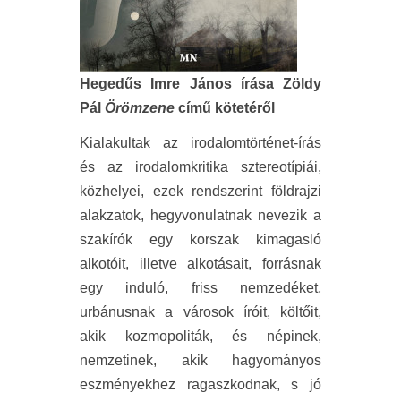
Hegedűs Imre János írása Zöldy
Pál
Örömzene
című kötetéről
Kialakultak az irodalomtörténet-írás
és az irodalomkritika sztereotípiái,
közhelyei, ezek rendszerint földrajzi
alakzatok, hegyvonulatnak nevezik a
szakírók egy korszak kimagasló
alkotóit, illetve alkotásait, forrásnak
egy induló, friss nemzedéket,
urbánusnak a városok íróit, költőit,
akik kozmopoliták, és népinek,
nemzetinek, akik hagyományos
eszményekhez ragaszkodnak, s jó