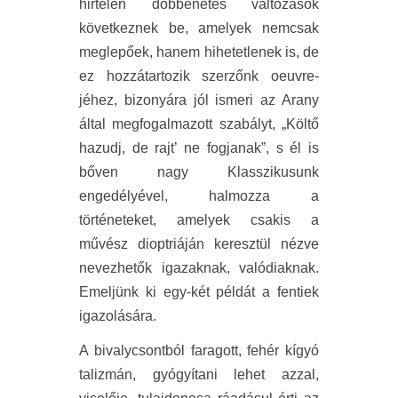
hirtelen döbbenetes változások
következnek be, amelyek nemcsak
meglepőek, hanem hihetetlenek is, de
ez hozzátartozik szerzőnk oeuvre-
jéhez, bizonyára jól ismeri az Arany
által megfogalmazott szabályt, „Költő
hazudj, de rajt’ ne fogjanak”, s él is
bőven nagy Klasszikusunk
engedélyével, halmozza a
történeteket, amelyek csakis a
művész dioptriáján keresztül nézve
nevezhetők igazaknak, valódiaknak.
Emeljünk ki egy-két példát a fentiek
igazolására.
A bivalycsontból faragott, fehér kígyó
talizmán, gyógyítani lehet azzal,