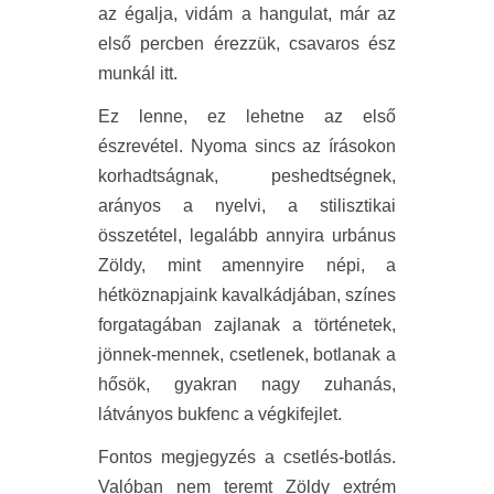
az égalja, vidám a hangulat, már az
első percben érezzük, csavaros ész
munkál itt.
Ez lenne, ez lehetne az első
észrevétel. Nyoma sincs az írásokon
korhadtságnak, peshedtségnek,
arányos a nyelvi, a stilisztikai
összetétel, legalább annyira urbánus
Zöldy, mint amennyire népi, a
hétköznapjaink kavalkádjában, színes
forgatagában zajlanak a történetek,
jönnek-mennek, csetlenek, botlanak a
hősök, gyakran nagy zuhanás,
látványos bukfenc a végkifejlet.
Fontos megjegyzés a csetlés-botlás.
Valóban nem teremt Zöldy extrém