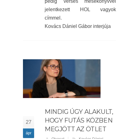
pedig verses mesekönyvvel
jelentkezett HOL vagyok
címmel.
Kovács Dániel Gábor interjúja
MINDIG ÚGY ALAKULT,
HOGY FUTÁS KÖZBEN
27
MEGJÖTT AZ ÖTLET
ápr