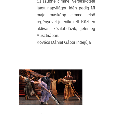
Sziszüphé címmel verseskötete
látott napvilágot, idén pedig Mi
majd másképp címmel első
regényével jelentkezett. Közben
aktívan kézilabdázik, jelenleg
Ausztriában.
Kovács Dániel Gábor interjúja