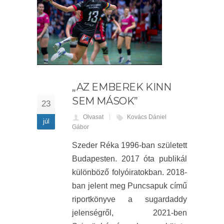
„AZ EMBEREK KINN
SEM MÁSOK”
23
Olvasat
Kovács Dániel
júl
Gábor
Szeder Réka 1996-ban született
Budapesten. 2017 óta publikál
különböző folyóiratokban. 2018-
ban jelent meg Puncsapuk című
riportkönyve a sugardaddy
jelenségről, 2021-ben