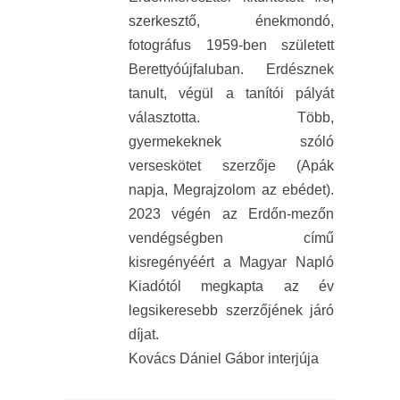
szerkesztő, énekmondó,
fotográfus 1959-ben született
Berettyóújfaluban. Erdésznek
tanult, végül a tanítói pályát
választotta. Több,
gyermekeknek szóló
verseskötet szerzője (Apák
napja, Megrajzolom az ebédet).
2023 végén az Erdőn-mezőn
vendégségben című
kisregényéért a Magyar Napló
Kiadótól megkapta az év
legsikeresebb szerzőjének járó
díjat.
Kovács Dániel Gábor interjúja