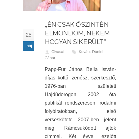
„ÉN CSAK ŐSZINTÉN
ELMONDOM, NEKEM
25
HOGYAN SIKERÜLT”
máj
Olvasat
Kovács Dániel
Gábor
Papp-Für János Bella István-
díjas költő, zenész, szerkesztő,
1976-ban született
Hajdúdorogon. 2002 óta
publikál rendszeresen irodalmi
folyóiratokban, első
verseskötete 2007-ben jelent
meg Rámcsukódott ajtók
címmel. Két évvel ezelőtt