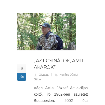
„AZT CSINÁLOK, AMIT
AKAROK”
9
Olvasat
Kovács Dániel
jún
Gábor
Végh Attila József Attila-díjas
költő, író 1962-ben született
Budapesten. 2002 óta