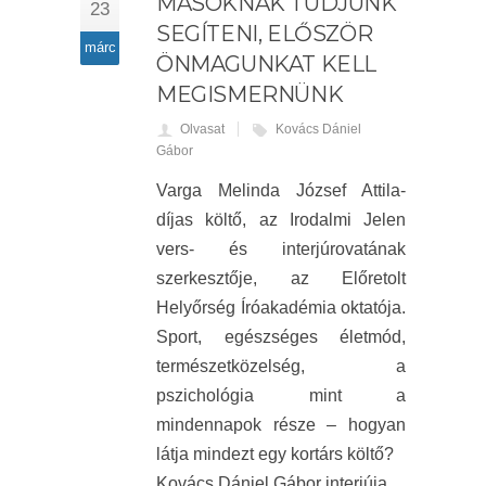
MÁSOKNAK TUDJUNK
23
SEGÍTENI, ELŐSZÖR
márc
ÖNMAGUNKAT KELL
MEGISMERNÜNK
Olvasat
Kovács Dániel
Gábor
Varga Melinda József Attila-
díjas költő, az Irodalmi Jelen
vers- és interjúrovatának
szerkesztője, az Előretolt
Helyőrség Íróakadémia oktatója.
Sport, egészséges életmód,
természetközelség, a
pszichológia mint a
mindennapok része – hogyan
látja mindezt egy kortárs költő?
Kovács Dániel Gábor interjúja