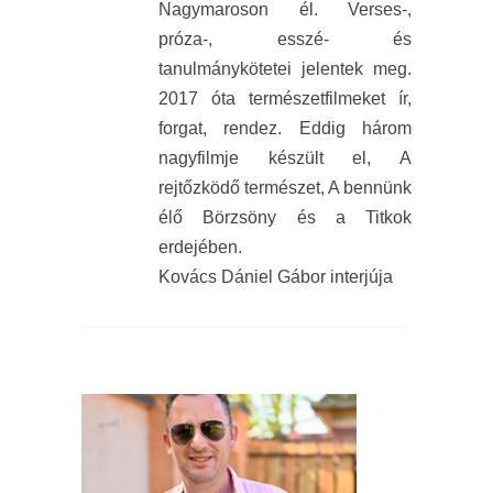
Nagymaroson él. Verses-,
próza-, esszé- és
tanulmánykötetei jelentek meg.
2017 óta természetfilmeket ír,
forgat, rendez. Eddig három
nagyfilmje készült el, A
rejtőzködő természet, A bennünk
élő Börzsöny és a Titkok
erdejében.
Kovács Dániel Gábor interjúja