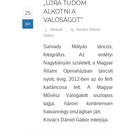
„ÚJRA TUDOM
ALKOTNI A
25
VALÓSÁGOT”
jún
Olvasat
Kovács Dániel
Gábor
Sarvady Mátyás táncos,
fotográfus. Az erdélyi
Nagybányán született, a Magyar
Állami Operaházban táncolt
nyolc évig, 2012-ben az év férfi
kartáncosa lett. A Magyar
Művész Válogatott oszlopos
tagja, három kontinensen
hatvannégy országban járt.
Kovács Dániel Gábor interjúja