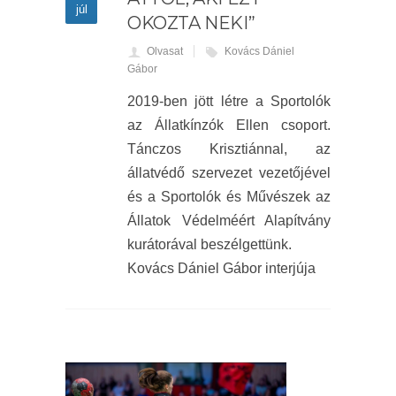
júl
OKOZTA NEKI”
Olvasat
Kovács Dániel
Gábor
2019-ben jött létre a Sportolók
az Állatkínzók Ellen csoport.
Tánczos Krisztiánnal, az
állatvédő szervezet vezetőjével
és a Sportolók és Művészek az
Állatok Védelméért Alapítvány
kurátorával beszélgettünk.
Kovács Dániel Gábor interjúja