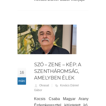
SZÓ – ZENE – KÉP: A
SZENTHÁROMSÁG,
16
AMELYBEN ÉLEK
márc
Olvasat
Kovács Dániel
Gábor
Kocsis Csaba Magyar Arany
Érdemkereszttel kitüntetett író,