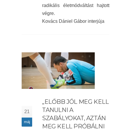
radikális életmódváltást hajtott
végre.
Kovács Dániel Gábor interjúja
„ELŐBB JÓL MEG KELL
TANULNI A
21
SZABÁLYOKAT, AZTÁN
máj
MEG KELL PRÓBÁLNI