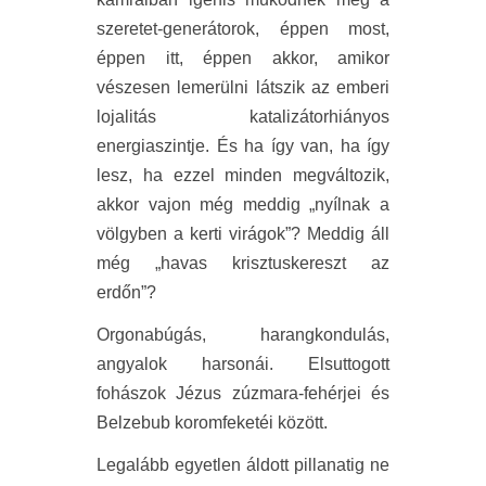
szeretet-generátorok, éppen most,
éppen itt, éppen akkor, amikor
vészesen lemerülni látszik az emberi
lojalitás katalizátorhiányos
energiaszintje. És ha így van, ha így
lesz, ha ezzel minden megváltozik,
akkor vajon még meddig „nyílnak a
völgyben a kerti virágok”? Meddig áll
még „havas krisztuskereszt az
erdőn”?
Orgonabúgás, harangkondulás,
angyalok harsonái. Elsuttogott
fohászok Jézus zúzmara-fehérjei és
Belzebub koromfeketéi között.
Legalább
egyetlen áldott pillanatig ne