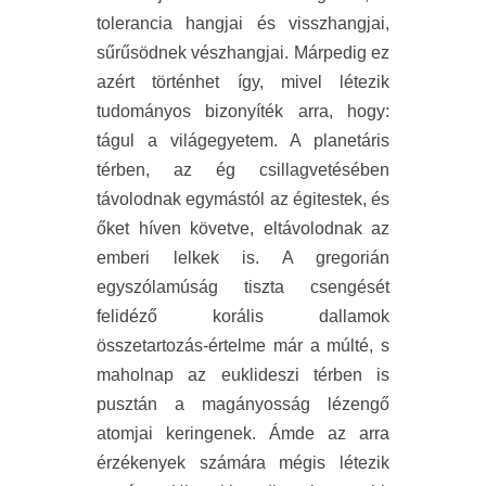
tolerancia hangjai és visszhangjai,
sűrűsödnek vészhangjai. Márpedig ez
azért történhet így, mivel létezik
tudományos bizonyíték arra, hogy:
tágul a világegyetem. A planetáris
térben, az ég csillagvetésében
távolodnak egymástól az égitestek, és
őket híven követve, eltávolodnak az
emberi lelkek is. A gregorián
egyszólamúság tiszta csengését
felidéző korális dallamok
összetartozás-értelme már a múlté, s
maholnap az euklideszi térben is
pusztán a magányosság lézengő
atomjai keringenek. Ámde az arra
érzékenyek számára mégis létezik