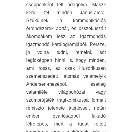
cseppenként lett adagolva. Maszk
kerül fel minden Janus-arcra.
Szűkülnek a kommunikációs
érrendszerek aortái, és összekuszált
ákombákom lesz az igazmondás
igazmondó kardiogramjából. Persze,
jó volna tudni, remélni, sőt
legfőképpen hinni is, hogy minden,
ami rossz, az csak illuzórikusan
szemenszedett látomás valamelyik
Andersen-meséből, esetleg
valamiféle világbohózat vagy
szomorújáték tragikomikussá formált
rémisztő jelenete átejtéssel, netán
emberi gyarlóságból fakadó
félrelépés, mert a tudat rejtett
kamráiban igenis működnek még a