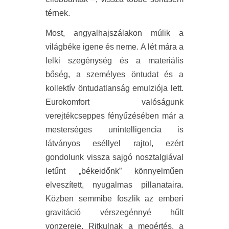
térnek.
Most, angyalhajszálakon múlik a
világbéke igene és neme. A lét mára a
lelki szegénység és a materiális
bőség, a személyes öntudat és a
kollektív öntudatlanság emulziója lett.
Eurokomfort valóságunk
verejtékcseppes fényűzésében már a
mesterséges unintelligencia is
látványos eséllyel rajtol, ezért
gondolunk vissza sajgó nosztalgiával
letűnt „békeidőnk” könnyelműen
elveszített, nyugalmas pillanataira.
Közben semmibe foszlik az emberi
gravitáció vérszegénnyé hűlt
vonzereje. Ritkulnak a megértés, a