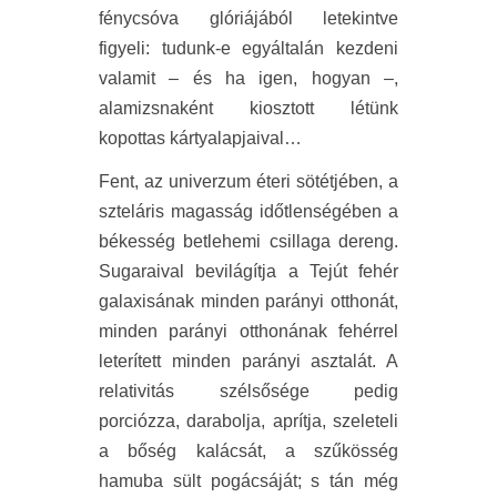
fénycsóva glóriájából letekintve
figyeli: tudunk-e egyáltalán kezdeni
valamit – és ha igen, hogyan –,
alamizsnaként kiosztott létünk
kopottas kártyalapjaival…
Fent, az univerzum éteri sötétjében, a
szteláris magasság időtlenségében a
békesség betlehemi csillaga dereng.
Sugaraival bevilágítja a Tejút fehér
galaxisának minden parányi otthonát,
minden parányi otthonának fehérrel
leterített minden parányi asztalát. A
relativitás szélsősége pedig
porciózza, darabolja, aprítja, szeleteli
a bőség kalácsát, a szűkösség
hamuba sült pogácsáját; s tán még