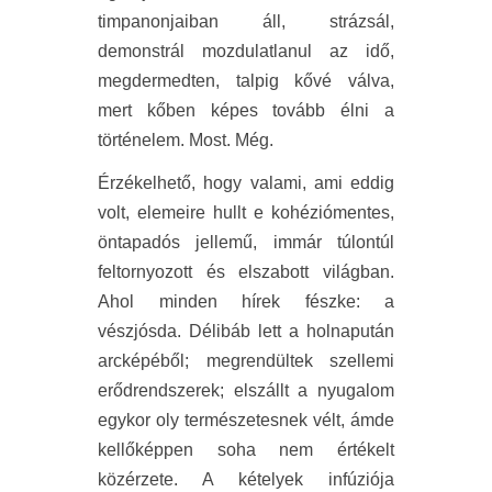
timpanonjaiban áll, strázsál,
demonstrál mozdulatlanul az idő,
megdermedten, talpig kővé válva,
mert kőben képes tovább élni a
történelem. Most. Még.
Érzékelhető, hogy valami, ami eddig
volt, elemeire hullt e kohéziómentes,
öntapadós jellemű, immár túlontúl
feltornyozott és elszabott világban.
Ahol minden hírek fészke: a
vészjósda. Délibáb lett a holnapután
arcképéből; megrendültek szellemi
erődrendszerek; elszállt a nyugalom
egykor oly természetesnek vélt, ámde
kellőképpen soha nem értékelt
közérzete. A kételyek infúziója