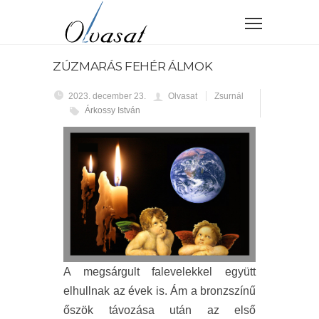
ZÚZMARÁS FEHÉR ÁLMOK
2023. december 23.
Olvasat
Zsurnál
Árkossy István
A megsárgult falevelekkel együtt
elhullnak az évek is. Ám a bronzszínű
őszök távozása után az első