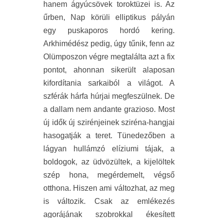
hanem ágyúcsövek toroktüzei is. Az
űrben, Nap körüli elliptikus pályán
egy puskaporos hordó kering.
Arkhimédész pedig, úgy tűnik, fenn az
Olümposzon végre megtalálta azt a fix
pontot, ahonnan sikerült alaposan
kifordítania sarkaiból a világot. A
szférák hárfa húrjai megfeszülnek. De
a dallam nem andante grazioso. Most
új idők új szirénjeinek sziréna-hangjai
hasogatják a teret. Tünedezőben a
lágyan hullámzó elíziumi tájak, a
boldogok, az üdvözültek, a kijelöltek
szép hona, megérdemelt, végső
otthona. Hiszen ami változhat, az meg
is változik. Csak az emlékezés
agorájának szobrokkal ékesített