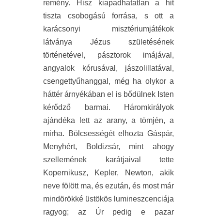
remény. Hisz kiapadhatatlan a hit
tiszta csobogású forrása, s ott a
karácsonyi misztériumjátékok
látványa Jézus születésének
történetével, pásztorok imájával,
angyalok kórusával, jászolillatával,
csengettyűhanggal, még ha olykor a
háttér árnyékában el is bődülnek Isten
kérődző barmai. Háromkirályok
ajándéka lett az arany, a tömjén, a
mirha. Bölcsességét elhozta Gáspár,
Menyhért, Boldizsár, mint ahogy
szellemének karátjaival tette
Kopernikusz, Kepler, Newton, akik
neve fölött ma, és ezután, és most már
mindörökké üstökös lumineszcenciája
ragyog; az Úr pedig e pazar