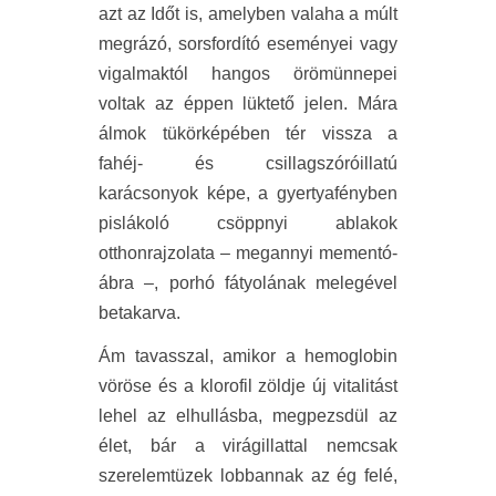
azt az Időt is, amelyben valaha a múlt
megrázó, sorsfordító eseményei vagy
vigalmaktól hangos örömünnepei
voltak az éppen lüktető jelen. Mára
álmok tükörképében tér vissza a
fahéj- és csillagszóróillatú
karácsonyok képe, a gyertyafényben
pislákoló csöppnyi ablakok
otthonrajzolata – megannyi mementó-
ábra –, porhó fátyolának melegével
betakarva.
Ám tavasszal, amikor a hemoglobin
vöröse és a klorofil zöldje új vitalitást
lehel az elhullásba, megpezsdül az
élet, bár a virágillattal nemcsak
szerelemtüzek lobbannak az ég felé,