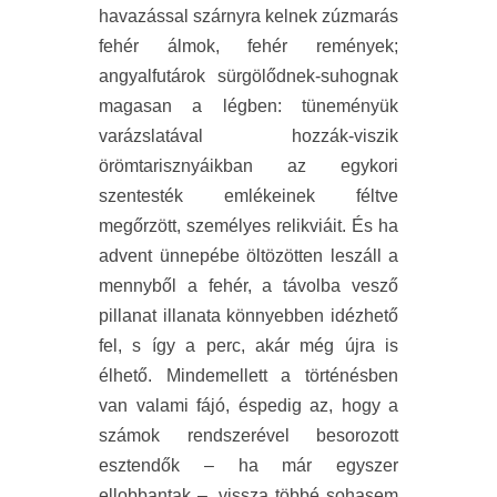
havazással szárnyra kelnek zúzmarás
fehér álmok, fehér remények;
angyalfutárok sürgölődnek-suhognak
magasan a légben: tüneményük
varázslatával hozzák-viszik
örömtarisznyáikban az egykori
szentesték emlékeinek féltve
megőrzött, személyes relikviáit. És ha
advent ünnepébe öltözötten leszáll a
mennyből a fehér, a távolba vesző
pillanat illanata könnyebben idézhető
fel, s így a perc, akár még újra is
élhető. Mindemellett a történésben
van valami fájó, éspedig az, hogy a
számok rendszerével besorozott
esztendők – ha már egyszer
ellobbantak –, vissza többé sohasem