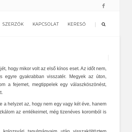
|
SZERZŐK
KAPCSOLAT
KERESŐ
 hogy mikor volt az első kínos eset. Az időt nem,
os egyre gyakrabban visszatér. Megyek az úton,
om a fejemet, megtippelek egy válaszköszönést,
t.
 de a helyzet az, hogy nem egy vagy két éve, hanem
zkálom az emlékeimet, még tizenéves koromból is
 kolozsvári tanulmányaim után visszaköltöztem