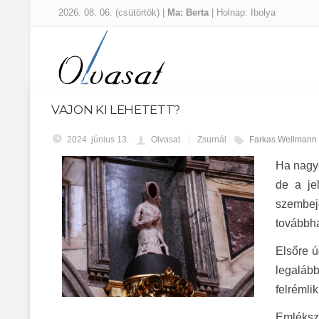
2026. 08. 06. (csütörtök) |
Ma: Berta
| Holnap: Ibolya
VAJON KI LEHETETT?
2024. június 13.
Olvasat
Zsurnál
Farkas Wellmann
Ha nagyo
de a je
szembej
továbbha
Elsőre ú
legaláb
felrémli
Emléksz