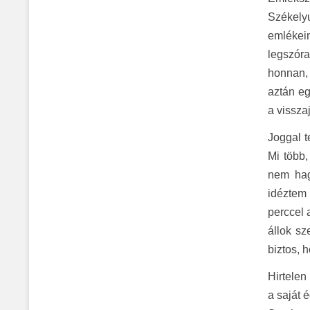
Székelyu
emlékei
legszór
honnan, 
aztán eg
a vissza
Joggal t
Mi több,
nem hag
idéztem 
perccel 
állok sz
biztos, 
Hirtelen
a saját 