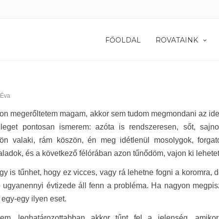
FŐOLDAL
ROVATAINK
 Éva
n megerőltetem magam, akkor sem tudom megmondani az idejét,
lleget pontosan ismerem: azóta is rendszeresen, sőt, sajn
ön valaki, rám köszön, én meg idétlenül mosolygok, forgat
ladok, és a következő félórában azon tűnődöm, vajon ki lehetet
gy is tűnhet, hogy ez vicces, vagy rá lehetne fogni a koromra,
b ugyanennyi évtizede áll fenn a probléma. Ha nagyon megpis
k egy-egy ilyen eset.
em, leghatározottabban akkor tűnt fel a jelenség, amikor