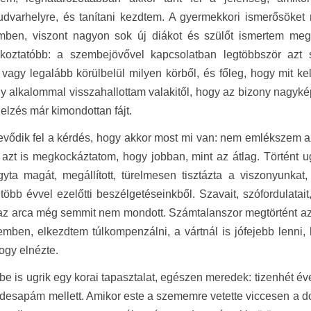
dvarhelyre, és tanítani kezdtem. A gyermekkori ismerősöket 
mben, viszont nagyon sok új diákot és szülőt ismertem meg. 
akoztatóbb: a szembejövővel kapcsolatban legtöbbször azt
vagy legalább körülbelül milyen körből, és főleg, hogy mit ke
y alkalommal visszahallottam valakitől, hogy az bizony nagyké
jelzés már kimondottan fájt.
evődik fel a kérdés, hogy akkor most mi van: nem emlékszem 
 azt is megkockáztatom, hogy jobban, mint az átlag. Történt
yta magát, megállított, türelmesen tisztázta a viszonyunka
több évvel ezelőtti beszélgetéseinkből. Szavait, szófordulatait, 
az arca még semmit nem mondott. Számtalanszor megtörtént az 
emben, elkezdtem túlkompenzálni, a vártnál is jófejebb lenni,
hogy elnézte.
 be is ugrik egy korai tapasztalat, egészen meredek: tizenhét é
édesapám mellett. Amikor este a szememre vetette viccesen a do