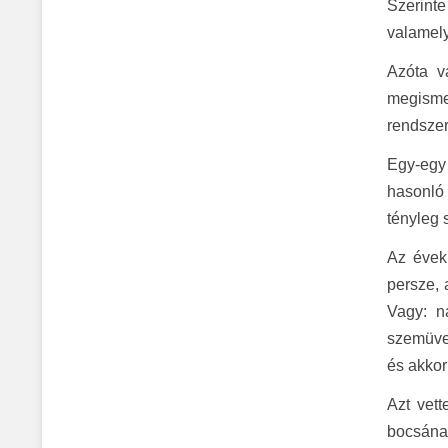
Szerinte
valamely
Azóta v
megisme
rendszer
Egy-egy 
hasonló
tényleg 
Az évek
persze, 
Vagy: n
szemüveg
és akkor
Azt vet
bocsánat