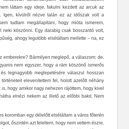
nem láttam egy ideje, fakulni kezdett az arcuk az
Igen, kívülről nézve talán ez az időszak volt a
 sem tudtam megállapítani, hogy mióta ismerem,
ll neki köszönni. Egy darabig csak bosszantó volt,
pűség, ahogy legutóbb elsétáltam mellette – na, ez
az emberekre? Bármilyen meglepő, a válaszom: de.
 ugyanis nem egyszer, hogy a rám köszönő ismerős
t, és legnagyobb meglepetésére válaszul hosszan
történeteit elevenítettem fel, holott azelőtt néhány
is, hogy amikor nagy nehezen rájöttem, hogy kivel
 hátha elnézi nekem az illető az előbbi bakit. Nem
ves koromban egy délelőtt elsétáltam a város főterén
lgot, őszintén azt feleltem, hogy nem vettem észre.