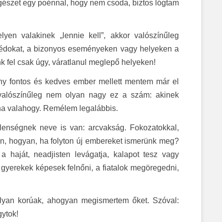
gészet egy poénnal, hogy nem csoda, biztos lógtam
en valakinek „lennie kell”, akkor valószínűleg
édokat, a bizonyos eseményeken vagy helyeken a
 fel csak úgy, váratlanul meglepő helyeken!
ány fontos és kedves ember mellett mentem már el
alószínűleg nem olyan nagy ez a szám: akinek
lna valahogy. Remélem legalábbis.
elenségnek neve is van: arcvakság. Fokozatokkal,
m én, hogyan, ha folyton új embereket ismerünk meg?
a haját, neadjisten levágatja, kalapot tesz vagy
gyerekek képesek felnőni, a fiatalok megöregedni,
 olyan korúak, ahogyan megismertem őket. Szóval:
gytok!