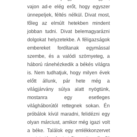
vajon ad-e elég erőt, hogy egyszer
ünnepeljek, féltés nélkül. Divat most,
főleg az elmúlt hetekben mindent
jobban tudni. Divat belemagyarázni
dolgokat helyzetekbe. A féligazságok
embereket fordítanak egymással
szembe, és a valódi szörnyeteg, a
háború ránehézkedik a békés világra
is. Nem tudhatjuk, hogy milyen évek
előtt állunk, pár hete még a
világjárvány súlya alatt nyögtünk,
mostanra egy esetleges
világháborútól rettegnek sokan. Én
próbálok kívül maradni, felidézni egy
olyan márciust, amikor még igazi volt
a béke. Találok egy emlékkonzervet