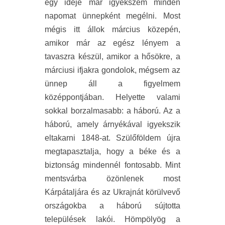
egy ideje már igyekszem minden
napomat ünnepként megélni. Most
mégis itt állok március közepén,
amikor már az egész lényem a
tavaszra készül, amikor a hősökre, a
márciusi ifjakra gondolok, mégsem az
ünnep áll a figyelmem
középpontjában. Helyette valami
sokkal borzalmasabb: a háború. Az a
háború, amely árnyékával igyekszik
eltakarni 1848-at. Szülőföldem újra
megtapasztalja, hogy a béke és a
biztonság mindennél fontosabb. Mint
mentsvárba özönlenek most
Kárpátaljára és az Ukrajnát körülvevő
országokba a háború sújtotta
települések lakói. Hömpölyög a