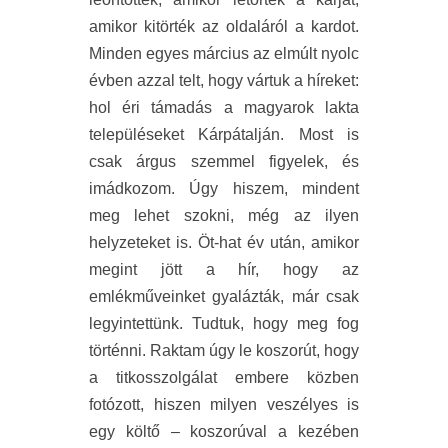
amikor kitörték az oldaláról a kardot.
Minden egyes március az elmúlt nyolc
évben azzal telt, hogy vártuk a híreket:
hol éri támadás a magyarok lakta
településeket Kárpátalján. Most is
csak árgus szemmel figyelek, és
imádkozom. Úgy hiszem, mindent
meg lehet szokni, még az ilyen
helyzeteket is. Öt-hat év után, amikor
megint jött a hír, hogy az
emlékműveinket gyalázták, már csak
legyintettünk. Tudtuk, hogy meg fog
történni. Raktam úgy le koszorút, hogy
a titkosszolgálat embere közben
fotózott, hiszen milyen veszélyes is
egy költő – koszorúval a kezében