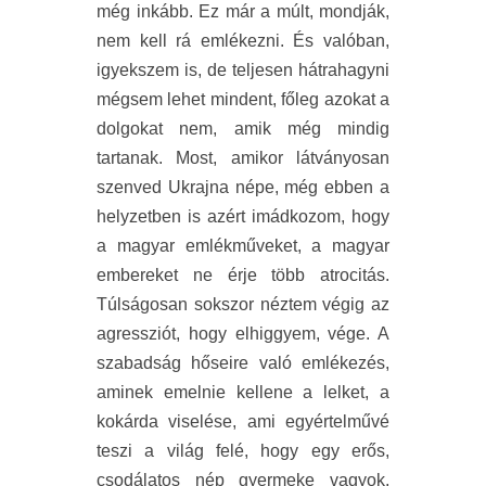
még inkább. Ez már a múlt, mondják,
nem kell rá emlékezni. És valóban,
igyekszem is, de teljesen hátrahagyni
mégsem lehet mindent, főleg azokat a
dolgokat nem, amik még mindig
tartanak. Most, amikor látványosan
szenved Ukrajna népe, még ebben a
helyzetben is azért imádkozom, hogy
a magyar emlékműveket, a magyar
embereket ne érje több atrocitás.
Túlságosan sokszor néztem végig az
agressziót, hogy elhiggyem, vége. A
szabadság hőseire való emlékezés,
aminek emelnie kellene a lelket, a
kokárda viselése, ami egyértelművé
teszi a világ felé, hogy egy erős,
csodálatos nép gyermeke vagyok,