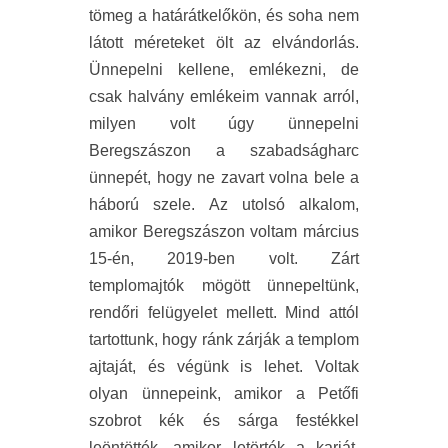
tömeg a határátkelőkön, és soha nem
látott méreteket ölt az elvándorlás.
Ünnepelni kellene, emlékezni, de
csak halvány emlékeim vannak arról,
milyen volt úgy ünnepelni
Beregszászon a szabadságharc
ünnepét, hogy ne zavart volna bele a
háború szele. Az utolsó alkalom,
amikor Beregszászon voltam március
15-én, 2019-ben volt. Zárt
templomajtók mögött ünnepeltünk,
rendőri felügyelet mellett. Mind attól
tartottunk, hogy ránk zárják a templom
ajtaját, és végünk is lehet. Voltak
olyan ünnepeink, amikor a Petőfi
szobrot kék és sárga festékkel
leöntötték, amikor letörték a karját,