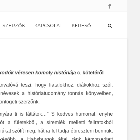
|
SZERZŐK
KAPCSOLAT
KERESŐ
lkodók véresen komoly históriája
c. kötetéről
ánvalóvá teszi, hogy fiatalokhoz, diákokhoz szól.
névesek a históriatudomány tonnás könyveiben,
öntögeti szerzőnk.
zonyára ti is láttátok…” S kedves humorral, enyhe
t a fületekből, a síremlék melletti feliratokból
iúkat szólít meg, hátha fel tudja ébreszteni bennük,
ésőbb, a Habsburgok által ránk kényszerített