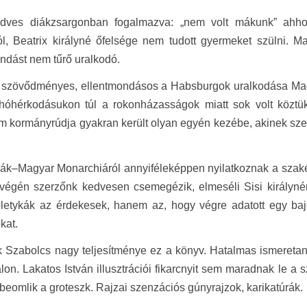
ves diákzsargonban fogalmazva: „nem volt mákunk” ahhoz,
ól, Beatrix királyné őfelsége nem tudott gyermeket szülni. 
ndást nem tűrő uralkodó.
 szövődményes, ellentmondásos a Habsburgok uralkodása Mag
 hóhérkodásukon túl a rokonházasságok miatt sok volt köztük
m kormányrúdja gyakran került olyan egyén kezébe, akinek szel
ák–Magyar Monarchiáról annyiféleképpen nyilatkoznak a szakért
égén szerzőnk kedvesen csemegézik, elmeséli Sisi királynéró
letykák az érdekesek, hanem az, hogy végre adatott egy bajo
kat.
Szabolcs nagy teljesítménye ez a könyv. Hatalmas ismeretany
lon. Lakatos István illusztrációi fikarcnyit sem maradnak le a 
beomlik a groteszk. Rajzai szenzációs gúnyrajzok, karikatúrák.