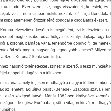
zármazó Ottó egy borostömlőbe rejtve útközben elhagyta, elv
az uralkodó. Ezer szerencse, hogy visszatértek, keresték, és 
 mákjuk volt – nem csupán nekik, nekünk is.” – írja Benedek
t kupolatermében őrizzük féltő gonddal a csodálatos ékszert.
 Korona elveszítése később is megtörtént, ezt is részletese
rzsébet megbízásából udvarhölgye és királyi dajkája, egy bi
ról a koronát, párnába varja, tehénbőrbe göngyölíti, de mene
entek őrizték meg a magyarság legnagyobb kincsét? Milyen ne
 a Szent Korona? Senki sem tudja.
ehhez hasonló történetekkel „színez” a szerző, s teszi munkáját 
éjjel-nappal füldugó van a fülükben.
mozzanat, amely teljesen rendhagyó a magyar történelemben: A
sak az lehetett, aki „állva pisilt”. (Benedek Szabolcs szava.) Teh
jai, ezért középső lányát, Máriát 1382-ben királynővé koron
szágon, de egész Európában, sőt a világon kirívó, rendhagyó 
riumához.