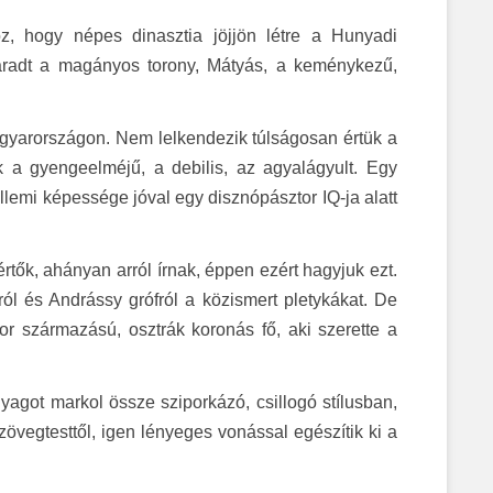
 hogy népes dinasztia jöjjön létre a Hunyadi
Maradt a magányos torony, Mátyás, a keménykezű,
yarországon. Nem lelkendezik túlságosan értük a
 a gyengeelméjű, a debilis, az agyalágyult. Egy
lemi képessége jóval egy disznópásztor IQ-ja alatt
ők, ahányan arról írnak, éppen ezért hagyjuk ezt.
l és Andrássy grófról a közismert pletykákat. De
r származású, osztrák koronás fő, aki szerette a
agot markol össze sziporkázó, csillogó stílusban,
szövegtesttől, igen lényeges vonással egészítik ki a