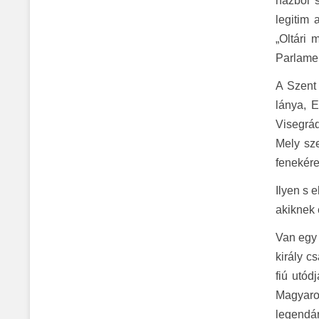
házból s
legitim 
„Oltári
Parlamen
A Szent
lánya, E
Visegrád
Mely sz
fenekére
Ilyen s 
akiknek 
Van egy 
király c
fiú utód
Magyaror
legendá