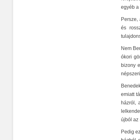
egyéb a 
Persze, 
és ross
tulajdon
Nem Bene
ókori gö
bizony e
népszerű
Benedek
emiatt t
házról,
lelkende
újból az
Pedig ez