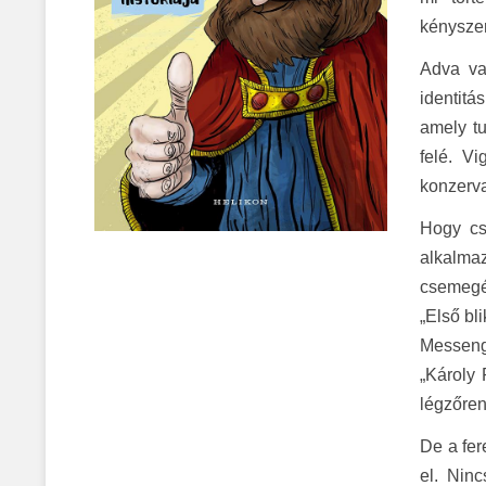
kényszer
Adva van
identitá
amely tu
felé. V
konzerva
Hogy csi
alkalma
csemegéz
„Első bl
Messenge
„Károly
légzőren
De a fer
el. Nin