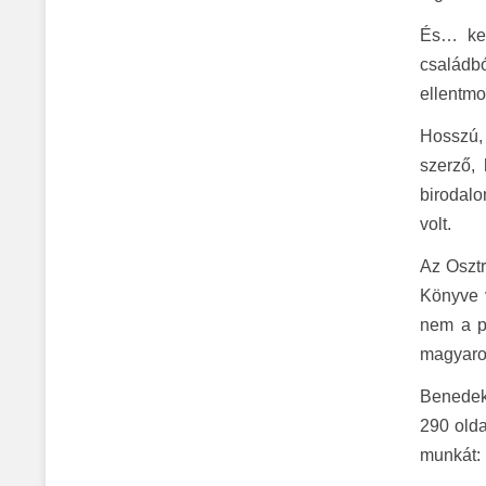
És… ked
családb
ellentmo
Hosszú,
szerző,
birodalo
volt.
Az Osztr
Könyve v
nem a p
magyaro
Benedek 
290 olda
munkát: 