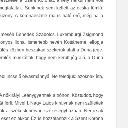
eszítette a Szent Koronát, amely nélkül nem volt
megtalálták. Senkinek sem kellett az ócska tömlő.
. Bizony. A koronaeszme ma is ható erő, még ha a
n elmeséli Benedek Szabolcs. Luxemburgi Zsigmond
zonyos Ilona, ismertebb nevén Kottánerné, ellopja
külés közben beszakad szekerük alatt a Duna jege.
mtők munkáltak, hogy nem került jég alá, a Duna
lebilincselő olvasmánnyá. Ne feledjük: azoknak írta,
 nőkirály! Leánygyermek a trónon! Köztudott, hogy
át férfi. Mivel I. Nagy Lajos királynak nem születtek
ázták a székesfehérvári székesegyházban. Nemcsak
eset ez akkor. Ez is hozzátartozik a Szent Korona