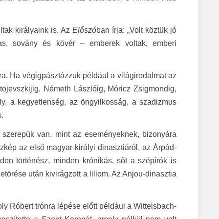
tak királyaink is. Az
Előszó
ban írja: „Volt köztük jó
as, sovány és kövér – emberek voltak, emberi
ra. Ha végigpásztázzuk például a világirodalmat az
tojevszkijig, Németh Lászlóig, Móricz Zsigmondig,
oly, a kegyetlenség, az öngyilkosság, a szadizmus
.
 szerepük van, mint az eseményeknek, bizonyára
szkép az első magyar királyi dinasztiáról, az Árpád-
en történész, minden krónikás, sőt a szépírók is
törése után kivirágzott a liliom. Az Anjou-dinasztia
ly Róbert trónra lépése előtt például a Wittelsbach-