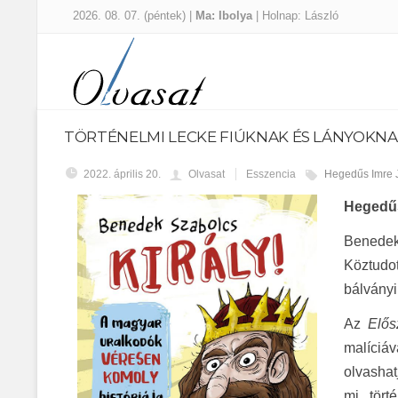
2026. 08. 07. (péntek) |
Ma: Ibolya
| Holnap: László
TÖRTÉNELMI LECKE FIÚKNAK ÉS LÁNYOKN
2022. április 20.
Olvasat
Esszencia
Hegedűs Imre 
Hegedűs
Benede
Köztudo
bálványi
Az
Elős
malíciáv
olvashat
mi tört