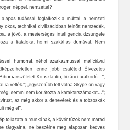
ogeri néppel, nemzettel?
 alapos tudással foglalkozik a múlttal, a nemzeti
 okos, technikai civilizációban felnőtt nemzedék,
a, a jövő, a mesterséges intelligencia dzsungele
ssza a fiatalokat holmi szakállas dumával. Nem
téssel, humorral, néhol szarkazmussal, malíciával
lképzelhetetlen lenne jobb csalétek! Élvezetes
Biborbanszületett Konsztantin, bizánci uralkodó…”;
alira vették.”; „egyszerűbb lett volna Skype-on vagy
 még, semmi nem korlátozta a karakterszámokat…”;
avírust, az még akkor a denevérek és a tobzoskák
lt még el”.
szép tollazata a munkának, a kövér túzok nem marad
 ne tárgyalna, ne beszélne meg alaposan kedves