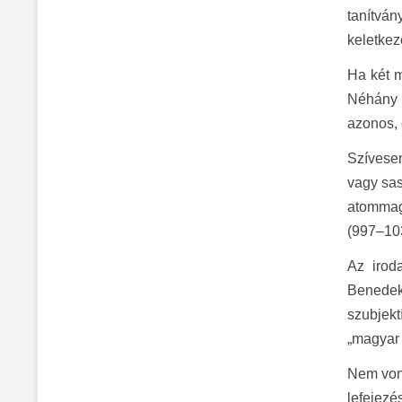
tanítvá
keletkez
Ha két 
Néhány e
azonos, 
Szívese
vagy sas
atommagj
(997–103
Az iroda
Benedek 
szubjekt
„magyar 
Nem vonh
lefejezé