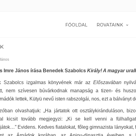
FŐOLDAL
ROVATAINK
AK
János
 Imre János írása Benedek Szabolcs
Király! A magyar ura
k Szabolcs izgalmas könyvének már az
Előszavában
nyilv
tt, nem szívesen búvárkodnak manapság a tizen- és huszo
mádók lettek, Kütyü nevű isten rabszolgái, nos, ezt a bálványt d
zó
ban olvashatjuk: „Ha jártatok ott osztálykiránduláson, bi
al kicsit tovább megjegyzi: „Ki se kell venni a fülhallgató
játok…” Evidens. Kedves fiatalokat, főleg gimnazista lányokat, f
ént az Árpádok korában, az Anjou-dinasztia éveiben, s k