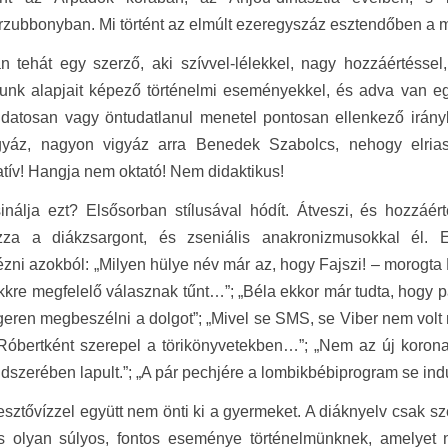
zubbonyban. Mi történt az elmúlt ezeregyszáz esztendőben a m
 tehát egy szerző, aki szívvel-lélekkel, nagy hozzáértéssel,
sunk alapjait képező történelmi eseményekkel, és adva van egy
datosan vagy öntudatlanul menetel pontosan ellenkező irányb
igyáz, nagyon vigyáz arra Benedek Szabolcs, nehogy elria
tív! Hangja nem oktató! Nem didaktikus!
nálja ezt? Elsősorban stílusával hódít. Átveszi, és hozzáér
zza a diákzsargont, és zseniális anakronizmusokkal él. E
ni azokból: „Milyen hülye név már az, hogy Fajszi! – morogta 
ikkre megfelelő válasznak tűnt…”; „Béla ekkor már tudta, hogy p
ren megbeszélni a dolgot”; „Mivel se SMS, se Viber nem volt
 Róbertként szerepel a törikönyvetekben…”; „Nem az új koron
dszerében lapult.”; „A pár pechjére a lombikbébiprogram se indu
esztővízzel együtt nem önti ki a gyermeket. A diáknyelv csak 
cs olyan súlyos, fontos eseménye történelmünknek, amelyet