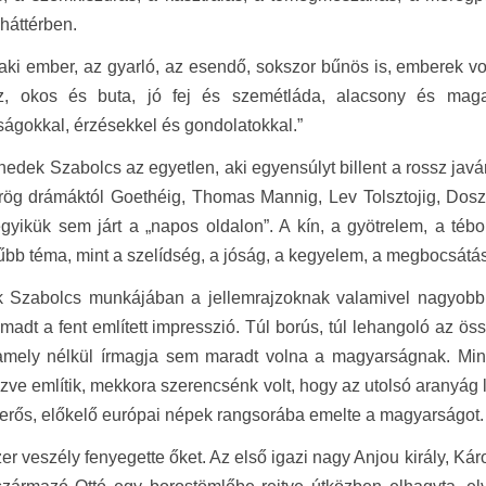
háttérben.
aki ember, az gyarló, az esendő, sokszor bűnös is, emberek vol
z, okos és buta, jó fej és szemétláda, alacsony és mag
ságokkal, érzésekkel és gondolatokkal.”
dek Szabolcs az egyetlen, aki egyensúlyt billent a rossz javá
rög drámáktól Goethéig, Thomas Mannig, Lev Tolsztojig, Dosz
gyikük sem járt a „napos oldalon”. A kín, a gyötrelem, a téb
bb téma, mint a szelídség, a jóság, a kegyelem, a megbocsátás
 Szabolcs munkájában a jellemrajzoknak valamivel nagyobb
ámadt a fent említett impresszió. Túl borús, túl lehangoló az ös
 amely nélkül írmagja sem maradt volna a magyarságnak. Mind
zve említik, mekkora szerencsénk volt, hogy az utolsó aranyág le
 erős, előkelő európai népek rangsorába emelte a magyarságot.
er veszély fenyegette őket. Az első igazi nagy Anjou király, Káro