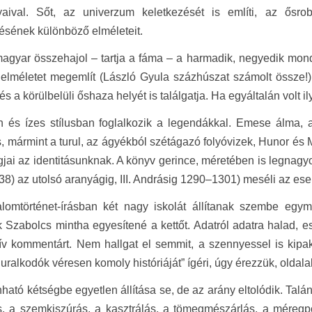
nyaival. Sőt, az univerzum keletkezését is említi, az ősr
ésének különböző elméleteit.
magyar összehajol – tartja a fáma – a harmadik, negyedik mo
lméletet megemlít (László Gyula százhúszat számolt össze!), k
és a körülbelüli őshaza helyét is találgatja. Ha egyáltalán volt 
n és ízes stílusban foglalkozik a legendákkal. Emese álma,
, mármint a turul, az ágyékból szétágazó folyóvizek, Hunor és
ai az identitásunknak. A könyv gerince, méretében is legnagyob
8) az utolsó aranyágig, III. Andrásig 1290–1301) meséli az e
lomtörténet-írásban két nagy iskolát állítanak szembe egymás
Szabolcs mintha egyesítené a kettőt. Adatról adatra halad, 
ív kommentárt. Nem hallgat el semmit, a szennyessel is kipa
uralkodók véresen komoly históriáját” ígéri, úgy érezzük, oldalako
ató kétségbe egyetlen állítása se, de az arány eltolódik. Talán t
s, a szemkiszúrás, a kasztrálás, a tömegmészárlás, a méregp