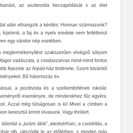
obbanást, az aszteroida becsapódását s az élet
ndat után elhangzik a kérdés: Honnan származunk?
ijelenti, a faj és a nyelv eredete nem feltétlenül
ilyen egy vándor nép esetében.
 a megtermékenyítést szakszerűen elvégző sólyom
 Magor vadászata, a csodaszarvas mind-mind fontos
b fejezete az Árpád-ház története, Szent Istvántól
seményeket. Bő háromszáz év.
sal, a pozitivista és a szellemtörténeti iskolát.
eseményről eseményre, de mindenikhez fűz egyéni,
kol. Azzal még túlságosan is ki! Mivel a címben a
n keresztül krimit olvasunk. Vagy thrillert.
úlontúl a „turáni átok”, atestvérharc, a csonkítás, a
ohár stb. játszódik le az előtérben, s minden más