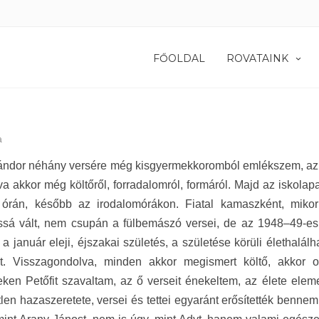
FŐOLDAL
ROVATAINK
a
Sándor néhány versére még kisgyermekkoromból emlékszem, a
a akkor még költőről, forradalomról, formáról. Majd az iskola
 órán, később az irodalomórákon. Fiatal kamaszként, miko
sá vált, nem csupán a fülbemászó versei, de az 1948–49-es f
 a január eleji, éjszakai születés, a születése körüli élethalál
zát. Visszagondolva, minden akkor megismert költő, akkor 
ken Petőfit szavaltam, az ő verseit énekeltem, az élete eleme
len hazaszeretete, versei és tettei egyaránt erősítették benne