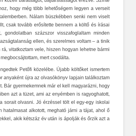
n közeli barátságot, bajtársiasságot érezve. Szinte
óhoz, hogy még több lehetőségem legyen a verseit
atalemberben. Nálam büszkébben senki nem viselt
t, csak tovább erősítette bennem a költő és írásai
et, gondolatban százszor visszafoglaltam minden
azságtalanság ellen, és szerelmes voltam – a tinik
rá, vitatkoztam vele, hiszen hogyan lehetne bármi
 megbocsájtottam, mert csodálta.
engedtek Petőfi közelébe. Újabb költőket ismertem
or anyaként újra az olvasókönyv lapjain találkoztam
dt. Bár gyermekemnek már el kell magyarázni, hogy
ben azt a tüzet, ami az enyémben is ragyoghatott,
sorait olvasni. Jó érzéssel tölt el egy-egy iskolai
hatalmasat alkotott, megható járni a tájat, ahol ő
kkel, akik kétszáz év után is ápolják és őrzik azt a