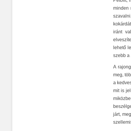
Petőfit,
minden n
szavaln
kokárdát
iránt v
elveszít
lehető l
szebb a
A rajong
meg, töb
a kedves
mit is j
miközben
beszélge
járt, me
szellemi