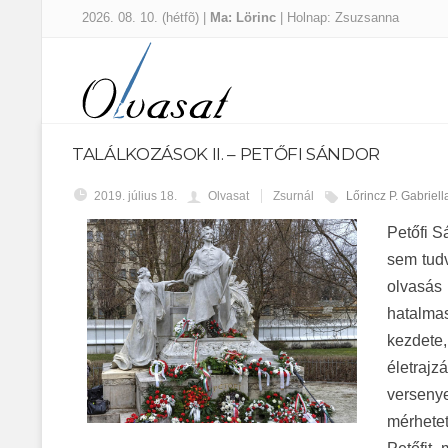
2026. 08. 10. (hétfõ) |
Ma: Lörinc
| Holnap: Zsuzsanna
TALÁLKOZÁSOK II. – PETŐFI SÁNDOR
2019. július 18.
Olvasat
Zsurnál
Lőrincz P. Gabriell
Petőfi 
sem tudv
olvasás
hatalmas
kezdete,
életraj
versenye
mérhetet