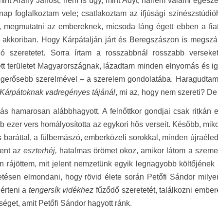
 mint Arany Jánost, nem is úgy, mint Adyt, hanem valami egésze
ap foglalkoztam vele; csatlakoztam az ifjúsági színészstúdi
i, megmutatni az embereknek, micsoda láng égett ebben a fi
 akkoriban. Hogy Kárpátalján járt és Beregszászon is megszáll
aló szeretetet. Sorra írtam a rosszabbnál rosszabb versek
ett területet Magyarországnak, lázadtam minden elnyomás és ig
egerősebb szerelmével – a szerelem gondolatába. Haragudtam 
Kárpátoknak vadregényes tájánál
, mi az, hogy nem szereti? De
ás hamarosan alábbhagyott. A felnőttkor gondjai csak ritkán 
b ezer vers homályosította az egykori hős verseit. Később, mik
 baráttal, a fülbemászó, emberközeli sorokkal, minden újraéle
elent az
eszterhéj,
hatalmas örömet okoz, amikor látom a szemei
 rájöttem, mit jelent nemzetünk egyik legnagyobb költőjének a 
tésen elmondani, hogy rövid élete során Petőfi Sándor milyen 
gérteni a
tengersík vidékhez
fűződő szeretetét, találkozni embere
séget, amit Petőfi Sándor hagyott ránk.