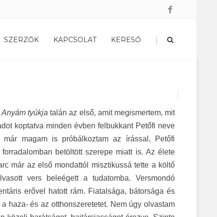
|
SZERZŐK
KAPCSOLAT
KERESŐ
z
Anyám tyúkja
talán az első, amit megismertem, mit
padot koptatva minden évben felbukkant Petőfi neve
r már magam is próbálkoztam az írással, Petőfi
orradalomban betöltött szerepe miatt is. Az élete
harc már az első mondattól misztikussá tette a költő
olvasott vers beleégett a tudatomba. Versmondó
ntáris erővel hatott rám. Fiatalsága, bátorsága és
m a haza- és az otthonszeretetet. Nem úgy olvastam