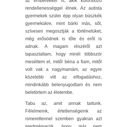
az emberekkel is, akik különböző
rendellenességgel élnek. Az autista
gyermekek szülei épp olyan büszkék
gyermekükre, mint bárki más, sőt,
szívesen megosztják a történetüket,
még erősödnek is tőle és erőt is
adnak. A magam részéről azt
tapasztaltam, hogy minél többször
meséltem el, mitől béna a fiam, mitől
volt vak a nagymamám, az egyre
közelebb vitt az elfogadáshoz,
mindinkább belenyugodtam és nem
beletörtem az életembe.
Tabu az, amit annak tartunk.
Félelmeink, értetlenségeink az
ismeretlennel szemben gyakran azt
eredményezik, hogy már nem