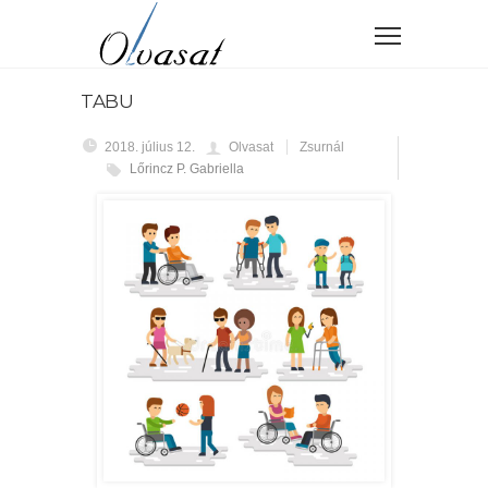
TABU
2018. július 12.
Olvasat
Zsurnál
Lőrincz P. Gabriella