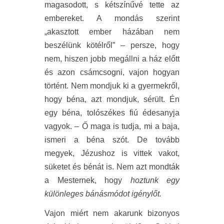
magasodott, s kétszínűvé tette az
embereket. A mondás szerint
„akasztott ember házában nem
beszélünk kötélről” – persze, hogy
nem, hiszen jobb megállni a ház előtt
és azon csámcsogni, vajon hogyan
történt. Nem mondjuk ki a gyermekről,
hogy béna, azt mondjuk, sérült. Én
egy béna, tolószékes fiú édesanyja
vagyok. – Ő maga is tudja, mi a baja,
ismeri a béna szót. De tovább
megyek, Jézushoz is vittek vakot,
süketet és bénát is. Nem azt mondták
a Mesternek, hogy
hoztunk egy
különleges bánásmódot igénylőt.
Vajon miért nem akarunk bizonyos