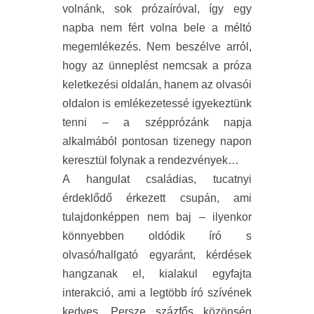
volnánk, sok prózaíróval, így egy
napba nem fért volna bele a méltó
megemlékezés. Nem beszélve arról,
hogy az ünneplést nemcsak a próza
keletkezési oldalán, hanem az olvasói
oldalon is emlékezetessé igyekeztünk
tenni – a szépprózánk napja
alkalmából pontosan tizenegy napon
keresztül folynak a rendezvények…
A hangulat családias, tucatnyi
érdeklődő érkezett csupán, ami
tulajdonképpen nem baj – ilyenkor
könnyebben oldódik író s
olvasó/hallgató egyaránt, kérdések
hangzanak el, kialakul egyfajta
interakció, ami a legtöbb író szívének
kedves. Persze százfős közönség