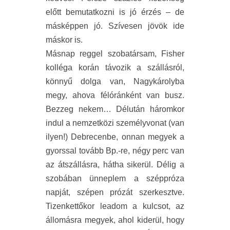
előtt bemutatkozni is jó érzés – de
másképpen jó. Szívesen jövök ide
máskor is.
Másnap reggel szobatársam, Fisher
kolléga korán távozik a szállásról,
könnyű dolga van, Nagykárolyba
megy, ahova félóránként van busz.
Bezzeg nekem… Délután háromkor
indul a nemzetközi személyvonat (van
ilyen!) Debrecenbe, onnan megyek a
gyorssal tovább Bp.-re, négy perc van
az átszállásra, hátha sikerül. Délig a
szobában ünneplem a széppróza
napját, szépen prózát szerkesztve.
Tizenkettőkor leadom a kulcsot, az
állomásra megyek, ahol kiderül, hogy