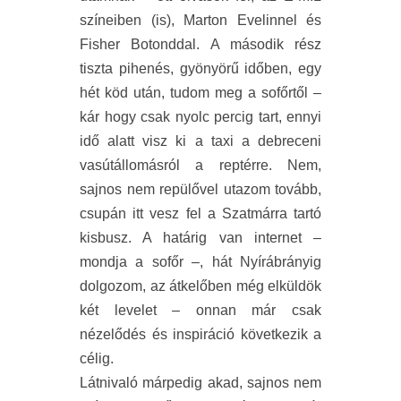
színeiben (is), Marton Evelinnel és
Fisher Botonddal. A második rész
tiszta pihenés, gyönyörű időben, egy
hét köd után, tudom meg a sofőrtől –
kár hogy csak nyolc percig tart, ennyi
idő alatt visz ki a taxi a debreceni
vasútállomásról a reptérre. Nem,
sajnos nem repülővel utazom tovább,
csupán itt vesz fel a Szatmárra tartó
kisbusz. A határig van internet –
mondja a sofőr –, hát Nyírábrányig
dolgozom, az átkelőben még elküldök
két levelet – onnan már csak
nézelődés és inspiráció következik a
célig.
Látnivaló márpedig akad, sajnos nem