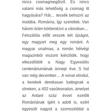
nincs csomagmegőrző. És nincs
valami más lehetőség a csomag itt
hagyására? Hát… tessék behozni az
irodába. Románia, így szeretlek. Van
három órám körbenézni a városban…
Felszállás előtt veszek két újságot,
egy magyart meg egy románt. A
magyar unalmas, a román hétvégi
magazinból viszont kiérződik, hogy
elkezdődött a Nagy Egyesülés
centenáriumának ünnepi éve. S hol
van még december… A vonat elindul,
a kerekek derekasan kattognak a
síneken, a 402 vasútvonalon, amelyet
az Antant száz évvel ezelőtt
Romániának ígért s adott is, ezért
egyesült nagyot a szomszéddal a