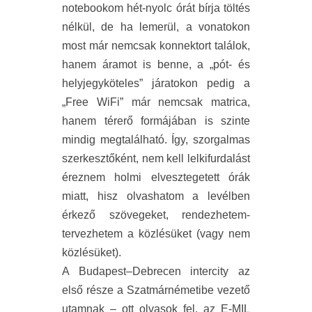
notebookom hét-nyolc órát bírja töltés
nélkül, de ha lemerül, a vonatokon
most már nemcsak konnektort találok,
hanem áramot is benne, a „pót- és
helyjegyköteles” járatokon pedig a
„Free WiFi” már nemcsak matrica,
hanem térerő formájában is szinte
mindig megtalálható. Így, szorgalmas
szerkesztőként, nem kell lelkifurdalást
éreznem holmi elvesztegetett órák
miatt, hisz olvashatom a levélben
érkező szövegeket, rendezhetem-
tervezhetem a közlésüket (vagy nem
közlésüket).
A Budapest–Debrecen intercity az
első része a Szatmárnémetibe vezető
utamnak – ott olvasok fel, az E-MIL