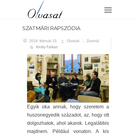
SZATMÁRI RAPSZÓDIA
2018. február 23.
Olvasat
Zsurnál
Király Farkas
Egyik oka annak, hogy szeretem a
huszonegyedik századot, az, hogy ott
dolgozhatok, ahol akarok. Legalábbis
majdnem. Például vonaton. A kis