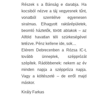
Részek s a Bánság e darabja. Ha
kocsiból nézve a táj vegyesnek tűnt,
vonatból szemlélve egyenesen
siralmas. Elhagyott raktárépületek,
beomló háztetők, törött ablakok – az
Alföld havatlan téli szürkeségével
tetézve. Pénz kellene ide, sok…
Elérem Debrecenben a Rózsa IC-t,
tovább ünneplek, szépprózát
szépítek. Rádöbbenek: nekem az év
minden napja a széppróza napja.
Vagy a költészeté – de erről majd
máskor.
Király Farkas