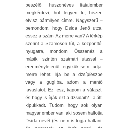
beszélő, huszonéves fiatalember
megkérdezi, hol tegyen le, hiszen
elvisz bármilyen címre. Nagyszerű –
bemondom, hogy Dsida Jenő utca,
essez a szám. Az merre van? A térkép
szerint a Szamoson túl, a központtól
nyugatra, mondom. Összenéz a
másik, szintén szatmári utassal –
eredménytelenül, egyikük sem tudja,
merre lehet. Írja be a dzsípíeszbe
vagy a gugliba, adom a mentő
javaslatot. Ez lesz, kapom a választ,
és hogy is írják ezt a dzsidait? Talált,
kipukkadt. Tudom, hogy sok olyan
magyar ember van, aki sosem hallotta
Dsida nevét (és nem is fogja hallani,