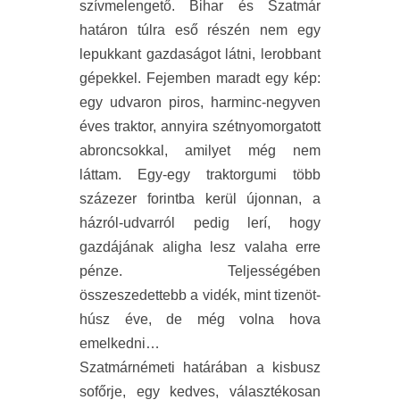
szívmelengető. Bihar és Szatmár
határon túlra eső részén nem egy
lepukkant gazdaságot látni, lerobbant
gépekkel. Fejemben maradt egy kép:
egy udvaron piros, harminc-negyven
éves traktor, annyira szétnyomorgatott
abroncsokkal, amilyet még nem
láttam. Egy-egy traktorgumi több
százezer forintba kerül újonnan, a
házról-udvarról pedig lerí, hogy
gazdájának aligha lesz valaha erre
pénze. Teljességében
összeszedettebb a vidék, mint tizenöt-
húsz éve, de még volna hova
emelkedni…
Szatmárnémeti határában a kisbusz
sofőrje, egy kedves, választékosan