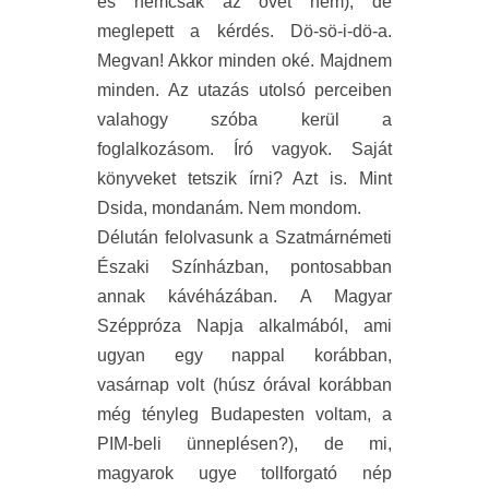
és nemcsak az övét nem), de
meglepett a kérdés. Dö-sö-i-dö-a.
Megvan! Akkor minden oké. Majdnem
minden. Az utazás utolsó perceiben
valahogy szóba kerül a
foglalkozásom. Író vagyok. Saját
könyveket tetszik írni? Azt is. Mint
Dsida, mondanám. Nem mondom.
Délután felolvasunk a Szatmárnémeti
Északi Színházban, pontosabban
annak kávéházában. A Magyar
Széppróza Napja alkalmából, ami
ugyan egy nappal korábban,
vasárnap volt (húsz órával korábban
még tényleg Budapesten voltam, a
PIM-beli ünneplésen?), de mi,
magyarok ugye tollforgató nép