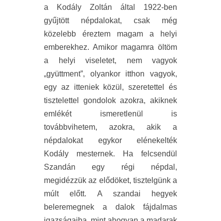
a Kodály Zoltán által 1922-ben
gyűjtött népdalokat, csak még
közelebb éreztem magam a helyi
emberekhez. Amikor magamra öltöm
a helyi viseletet, nem vagyok
„gyüttment”, olyankor itthon vagyok,
egy az itteniek közül, szeretettel és
tisztelettel gondolok azokra, akiknek
emlékét ismeretlenül is
továbbvihetem, azokra, akik a
népdalokat egykor elénekelték
Kodály mesternek. Ha felcsendül
Szandán egy régi népdal,
megidézzük az elődöket, tisztelgünk a
múlt előtt. A szandai hegyek
beleremegnek a dalok fájdalmas
igazságaiba, mint ahogyan a madarak