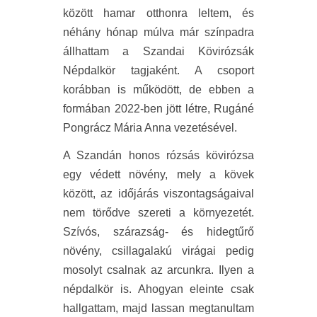
között hamar otthonra leltem, és
néhány hónap múlva már színpadra
állhattam a Szandai Kövirózsák
Népdalkör tagjaként. A csoport
korábban is működött, de ebben a
formában 2022-ben jött létre, Rugáné
Pongrácz Mária Anna vezetésével.
A Szandán honos rózsás kövirózsa
egy védett növény, mely a kövek
között, az időjárás viszontagságaival
nem törődve szereti a környezetét.
Szívós, szárazság- és hidegtűrő
növény, csillagalakú virágai pedig
mosolyt csalnak az arcunkra. Ilyen a
népdalkör is. Ahogyan eleinte csak
hallgattam, majd lassan megtanultam