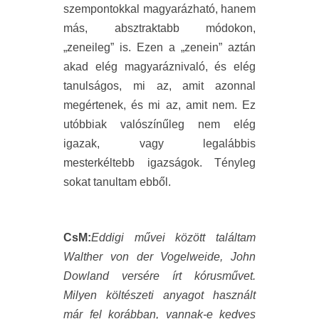
szempontokkal magyarázható, hanem
más, absztraktabb módokon,
„zeneileg” is. Ezen a „zenein” aztán
akad elég magyaráznivaló, és elég
tanulságos, mi az, amit azonnal
megértenek, és mi az, amit nem. Ez
utóbbiak valószínűleg nem elég
igazak, vagy legalábbis
mesterkéltebb igazságok. Tényleg
sokat tanultam ebből.
CsM:
Eddigi művei között találtam
Walther von der Vogelweide, John
Dowland versére írt kórusművet.
Milyen költészeti anyagot használt
már fel korábban, vannak-e kedves