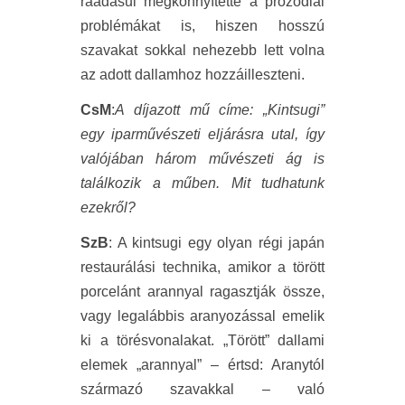
ráadásul megkönnyítette a prozódiai
problémákat is, hiszen hosszú
szavakat sokkal nehezebb lett volna
az adott dallamhoz hozzáilleszteni.
CsM
:
A díjazott mű címe: „Kintsugi”
egy iparművészeti eljárásra utal, így
valójában három művészeti ág is
találkozik a műben. Mit tudhatunk
ezekről?
SzB
: A kintsugi egy olyan régi japán
restaurálási technika, amikor a törött
porcelánt arannyal ragasztják össze,
vagy legalábbis aranyozással emelik
ki a törésvonalakat. „Törött” dallami
elemek „arannyal” – értsd: Aranytól
származó szavakkal – való