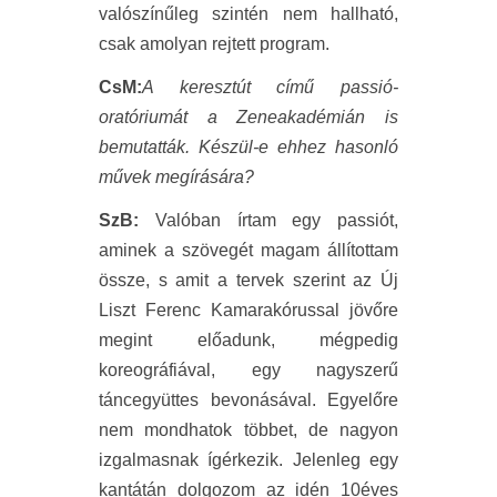
valószínűleg szintén nem hallható,
csak amolyan rejtett program.
CsM:
A keresztút című passió-
oratóriumát a Zeneakadémián is
bemutatták. Készül-e ehhez hasonló
művek megírására?
SzB:
Valóban írtam egy passiót,
aminek a szövegét magam állítottam
össze, s amit a tervek szerint az Új
Liszt Ferenc Kamarakórussal jövőre
megint előadunk, mégpedig
koreográfiával, egy nagyszerű
táncegyüttes bevonásával. Egyelőre
nem mondhatok többet, de nagyon
izgalmasnak ígérkezik. Jelenleg egy
kantátán dolgozom az idén 10éves