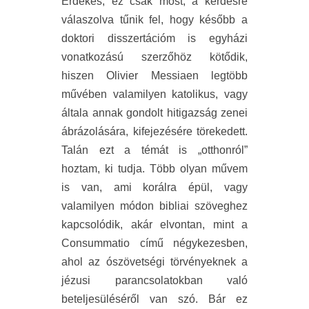
Érdekes, ez csak most, a kérdésre
válaszolva tűnik fel, hogy később a
doktori disszertációm is egyházi
vonatkozású szerzőhöz kötődik,
hiszen Olivier Messiaen legtöbb
művében valamilyen katolikus, vagy
általa annak gondolt hitigazság zenei
ábrázolására, kifejezésére törekedett.
Talán ezt a témát is „otthonról”
hoztam, ki tudja. Több olyan művem
is van, ami korálra épül, vagy
valamilyen módon bibliai szöveghez
kapcsolódik, akár elvontan, mint a
Consummatio című négykezesben,
ahol az ószövetségi törvényeknek a
jézusi parancsolatokban való
beteljesüléséről van szó. Bár ez