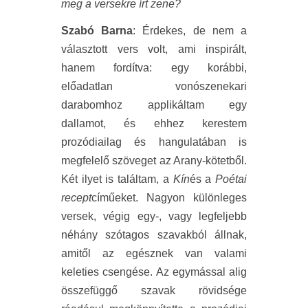
meg a versekre írt zene?
Szabó Barna
: Érdekes, de nem a
választott vers volt, ami inspirált,
hanem fordítva: egy korábbi,
előadatlan vonószenekari
darabomhoz applikáltam egy
dallamot, és ehhez kerestem
prozódiailag és hangulatában is
megfelelő szöveget az Arany-kötetből.
Két ilyet is találtam, a
Kín
és a
Poétai
recept
címűeket. Nagyon különleges
versek, végig egy-, vagy legfeljebb
néhány szótagos szavakból állnak,
amitől az egésznek van valami
keleties csengése. Az egymással alig
összefüggő szavak rövidsége