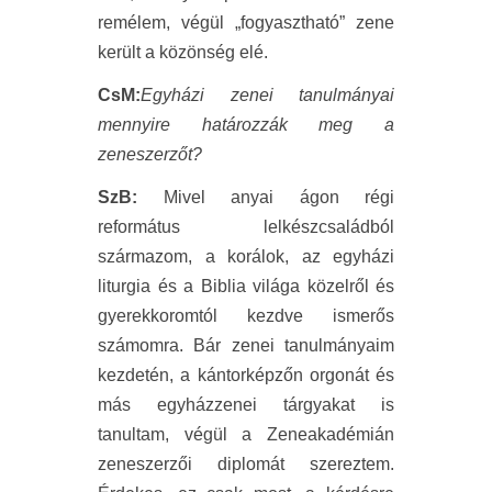
remélem, végül „fogyasztható” zene
került a közönség elé.
CsM:
Egyházi zenei tanulmányai
mennyire határozzák meg a
zeneszerzőt?
SzB:
Mivel anyai ágon régi
református lelkészcsaládból
származom, a korálok, az egyházi
liturgia és a Biblia világa közelről és
gyerekkoromtól kezdve ismerős
számomra. Bár zenei tanulmányaim
kezdetén, a kántorképzőn orgonát és
más egyházzenei tárgyakat is
tanultam, végül a Zeneakadémián
zeneszerzői diplomát szereztem.