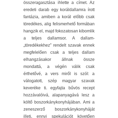
összeragasztása ihlette a címet. Az
eredeti darab egy koráldallamra írott
fantázia, amiben a korál előbb csak
töredékes, alig felismerhető formában
hangzik el, majd fokozatosan kibomlik
a teljes dallamsor. A dallam-
„töredékekhez” rendelt szavak ennek
megfelelően csak a teljes dallam
elhangzásakor állnak össze
mondattá, a végén válik csak
érthetővé, a vers miről is szól: a
válogatott, szép magyar szavak
keveréke ti. egyfajta bűvös recept
hozzávalóivá, alapanyagává lesz a
költő boszorkánykonyhájában. Ami a
zeneszerző boszorkánykonyháját
illeti, ennyi spekulációt követően