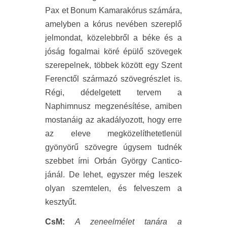
Pax et Bonum Kamarakórus számára,
amelyben a kórus nevében szereplő
jelmondat, közelebbről a béke és a
jóság fogalmai köré épülő szövegek
szerepelnek, többek között egy Szent
Ferenctől származó szövegrészlet is.
Régi, dédelgetett tervem a
Naphimnusz megzenésítése, amiben
mostanáig az akadályozott, hogy erre
az eleve megközelíthetetlenül
gyönyörű szövegre úgysem tudnék
szebbet írni Orbán György Cantico-
jánál. De lehet, egyszer még leszek
olyan szemtelen, és felveszem a
kesztyűt.
CsM:
A zeneelmélet tanára a