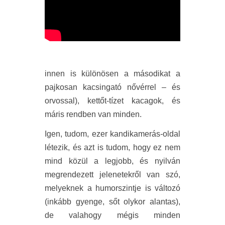
innen is különösen a másodikat a
pajkosan kacsingató nővérrel – és
orvossal), kettőt-tízet kacagok, és
máris rendben van minden.
Igen, tudom, ezer kandikamerás-oldal
létezik, és azt is tudom, hogy ez nem
mind közül a legjobb, és nyilván
megrendezett jelenetekről van szó,
melyeknek a humorszintje is változó
(inkább gyenge, sőt olykor alantas),
de valahogy mégis minden