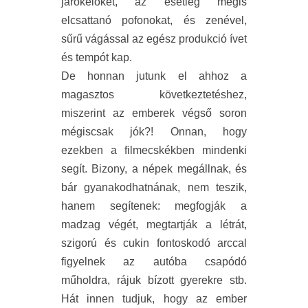
járókelőket, az esetleg mégis
elcsattanó pofonokat, és zenével,
sűrű vágással az egész produkció ívet
és tempót kap.
De honnan jutunk el ahhoz a
magasztos következtetéshez,
miszerint az emberek végső soron
mégiscsak jók?! Onnan, hogy
ezekben a filmecskékben mindenki
segít. Bizony, a népek megállnak, és
bár gyanakodhatnának, nem teszik,
hanem segítenek: megfogják a
madzag végét, megtartják a létrát,
szigorú és cukin fontoskodó arccal
figyelnek az autóba csapódó
műholdra, rájuk bízott gyerekre stb.
Hát innen tudjuk, hogy az ember