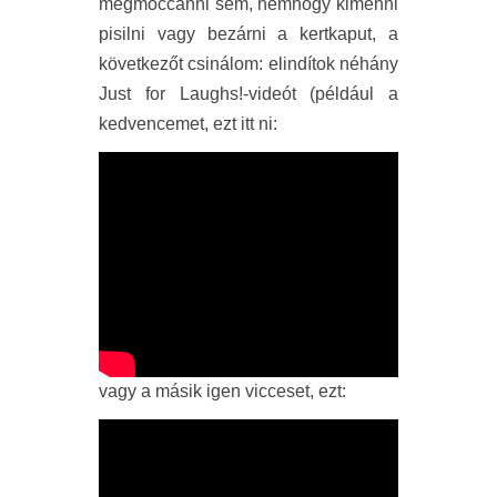
megmoccanni sem, nemhogy kimenni
pisilni vagy bezárni a kertkaput, a
következőt csinálom: elindítok néhány
Just for Laughs!-videót (például a
kedvencemet, ezt itt ni:
vagy a másik igen vicceset, ezt: