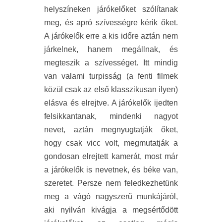
helyszíneken járókelőket szólítanak
meg, és apró szívességre kérik őket.
A járókelők erre a kis időre aztán nem
járkelnek, hanem megállnak, és
megteszik a szívességet. Itt mindig
van valami turpisság (a fenti filmek
közül csak az első klasszikusan ilyen)
elásva és elrejtve. A járókelők ijedten
felsikkantanak, mindenki nagyot
nevet, aztán megnyugtatják őket,
hogy csak vicc volt, megmutatják a
gondosan elrejtett kamerát, most már
a járókelők is nevetnek, és béke van,
szeretet. Persze nem feledkezhetünk
meg a vágó nagyszerű munkájáról,
aki nyilván kivágja a megsértődött