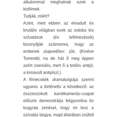
alkalommal meghatnak ezek a
kisfilmek.
Tudják, miért?
Azért, mert ebben az elvadult és
brutális világban ezek az ostoba kis
szívatások (és lefilmezésük)
bizonyítják számomra, hogy az
emberek alapvetően: jók. (Kivéve
Torrentét, na de hát ő meg éppen
azért zseniális, mert ő a totális antijó,
a kimaxolt antipíszí.)
A filmecskék dramaturgiája szerint
ugyanis a történetív a következő: az
összeszokott kandikamerás-csapat
először demonstrálja felgyorsítva és
bugyuta zenével, hogy mi lesz a
szívatás tárgya, majd általában zsúfolt