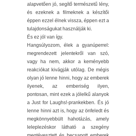
alapvetően jó, segítő természetű lény,
és ezeknek a filmeknek a készítői
éppen ezzel élnek vissza, éppen ezt a
tulajdonságukat használják ki.
És ez jól van így.
Hangsúlyozom, élek a gyanúperrel:
megrendezett jelentekről van szó,
vagy ha nem, akkor a keményebb
reakciókat kivágják utólag. De mégis
olyan jó lenne hinni, hogy az emberek
ilyenek, az emberiség ilyen,
pontosan, mint ezek a jólelkű alanyok
a Just for Laughs!-prankekben. És jó
lenne hinni azt is, hogy az önfeledt és
megkönnyebbült hahotázás, amely
leleplezéskor látható a szegény
megtévesztett és becsapott emberek