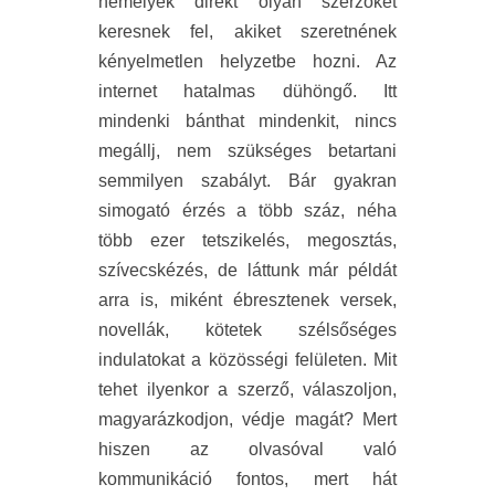
némelyek direkt olyan szerzőket
keresnek fel, akiket szeretnének
kényelmetlen helyzetbe hozni. Az
internet hatalmas dühöngő. Itt
mindenki bánthat mindenkit, nincs
megállj, nem szükséges betartani
semmilyen szabályt. Bár gyakran
simogató érzés a több száz, néha
több ezer tetszikelés, megosztás,
szívecskézés, de láttunk már példát
arra is, miként ébresztenek versek,
novellák, kötetek szélsőséges
indulatokat a közösségi felületen. Mit
tehet ilyenkor a szerző, válaszoljon,
magyarázkodjon, védje magát? Mert
hiszen az olvasóval való
kommunikáció fontos, mert hát