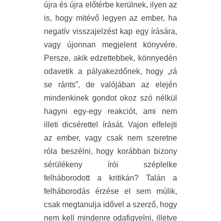
újra és újra előtérbe kerülnek, ilyen az
is, hogy mitévő legyen az ember, ha
negatív visszajelzést kap egy írására,
vagy újonnan megjelent könyvére.
Persze, akik edzettebbek, könnyedén
odavetik a pályakezdőnek, hogy „rá
se ránts”, de valójában az elején
mindenkinek gondot okoz szó nélkül
hagyni egy-egy reakciót, ami nem
illeti dicsérettel írását. Vajon elfelejti
az ember, vagy csak nem szeretne
róla beszélni, hogy korábban bizony
sérülékeny írói széplelke
felháborodott a kritikán? Talán a
felháborodás érzése el sem múlik,
csak megtanulja idővel a szerző, hogy
nem kell mindenre odafigyelni, illetve