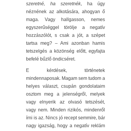
szeretné, ha szeretnék
, ha úgy
néznének az alkotására, ahogyan ő
maga. Vagy hallgasson, nemes
egyszerűséggel törölje a negatív
hozzászólót, s csak a jót, a szépet
tartsa meg? – Ami azonban hamis
tetszelgés a közönség előtt, egyfajta
befelé bűzlő öndicséret.
E kérdések, történetek
mindennaposak. Magam sem tudom a
helyes választ, csupán gondolataim
osztom meg a jelenségről, melyek
vagy elnyerik az olvasó tetszését,
vagy nem. Minden rizikós, mindenről
írni is az. Nincs jó recept semmire, bár
nagy igazság, hogy a negatív reklám