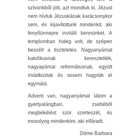
szívünkből jött, azt mondtuk ki. Jézust
nem hívtuk Jézuskának karácsonykor
sem, és kijavítottunk mindenkit, aki
fenyőünnepre invitált bennünket. A
templomban hideg volt, de szépen
beszélt a tiszteletes. Nagyanyámat
katolikusnak keresztelték,
nagyapámat reformátusnak, együtt
imádkoztak és sosem hagyták el
egymást.
Advent van, nagyanyámat látom a
gyertyalángban, zsebéből
megbékélést szór szerteszét, és
mosolyog mindenkire, aki elfáradt.
Döme Barbara