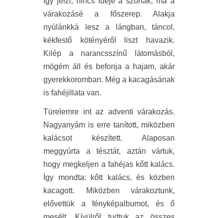
így jelzi, nincs ideje a szónak, ma a
várakozásé a főszerep. Alakja
nyúlánkká lesz a lángban, táncol,
kékfestő kötényéről liszt havazik.
Kilép a narancsszínű látomásból,
mögém áll és befonja a hajam, akár
gyerekkoromban. Még a kacagásának
is fahéjillata van.
Türelemre int az adventi várakozás.
Nagyanyám is erre tanított, miközben
kalácsot készített. Alaposan
meggyúrta a tésztát, aztán vártuk,
hogy megkeljen a fahéjas kőtt kalács.
Így mondta: kőtt kalács, és közben
kacagott. Miközben várakoztunk,
elővettük a fényképalbumot, és ő
mesélt. Kívülről tudtuk az összes