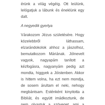
érünk a világ végéig. Ott leülünk,
lelógatjuk a lábunk és éneklünk egy
dalt.
A negyedik gyertya
Várakozom Jézus születésére. Hogy
közelebbről láthassam,
elzarándokolok ahhoz a jászolhoz,
bemutatkozom Máriának. Jólnevelt
vagyok, nagyapám tanított a
kézfogásra, nagyanyám pedig azt
mondta, higgyek a Jóistenben. Akkor
is hittem volna, ha ezt nem mondja,
de sosem árultam el neki, nehogy
megbántsam. Esténként kinyitotta a
Bibliát, és együtt imádkoztunk, de
nem olvastuk a szöveget, ami a