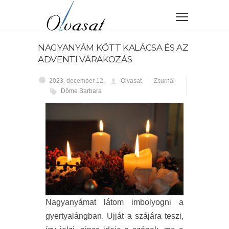
NAGYANYÁM KŐTT KALÁCSA ÉS AZ
ADVENTI VÁRAKOZÁS
2023. december 12.
Olvasat
Zsurnál
Döme Barbara
Nagyanyámat látom imbolyogni a
gyertyalángban. Ujját a szájára teszi,