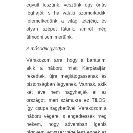
együtt leszünk, veszünk egy óriás
léghajót, s ha valaki szomorkodik,
felemelkedünk a világ tetejéig, és
olyan szépet látunk, amiről még
álmodni sem mertünk.
A második gyertya
Várakozom arra, hogy a barátaim,
akik a háború miatt Kárpátalján
rekedtek, újra meglátogassanak és
biztonságban legyenek. Vannak, akik
két éve nem hagyhatják el az
országot, mert számukra ez TILOS.
Így, csupa nagybetűvel. Várakozom a
háború végére, s engedtessék meg
nekem, hogy adventban igenis
higgyem, egyszer vége lesz ennek az