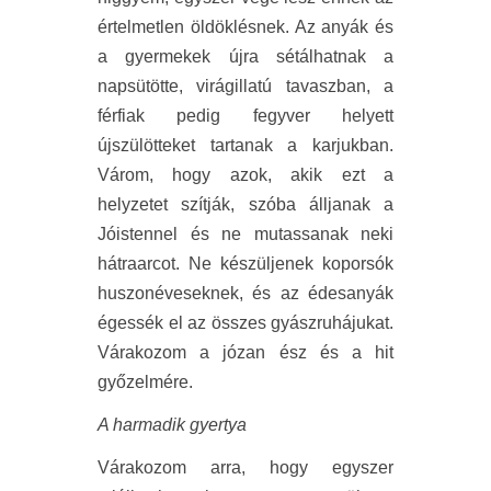
értelmetlen öldöklésnek. Az anyák és
a gyermekek újra sétálhatnak a
napsütötte, virágillatú tavaszban, a
férfiak pedig fegyver helyett
újszülötteket tartanak a karjukban.
Várom, hogy azok, akik ezt a
helyzetet szítják, szóba álljanak a
Jóistennel és ne mutassanak neki
hátraarcot. Ne készüljenek koporsók
huszonéveseknek, és az édesanyák
égessék el az összes gyászruhájukat.
Várakozom a józan ész és a hit
győzelmére.
A harmadik gyertya
Várakozom arra, hogy egyszer