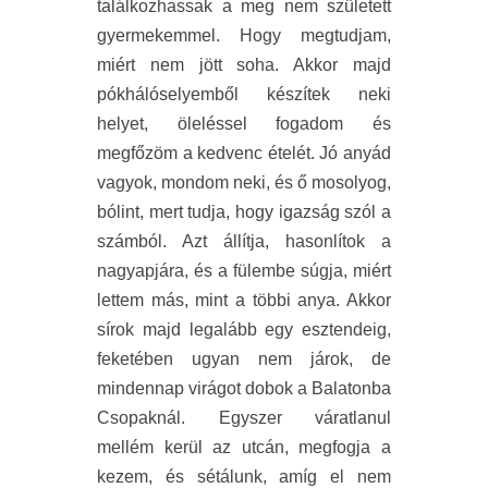
találkozhassak a meg nem született
gyermekemmel. Hogy megtudjam,
miért nem jött soha. Akkor majd
pókhálóselyemből készítek neki
helyet, öleléssel fogadom és
megfőzöm a kedvenc ételét. Jó anyád
vagyok, mondom neki, és ő mosolyog,
bólint, mert tudja, hogy igazság szól a
számból. Azt állítja, hasonlítok a
nagyapjára, és a fülembe súgja, miért
lettem más, mint a többi anya. Akkor
sírok majd legalább egy esztendeig,
feketében ugyan nem járok, de
mindennap virágot dobok a Balatonba
Csopaknál. Egyszer váratlanul
mellém kerül az utcán, megfogja a
kezem, és sétálunk, amíg el nem