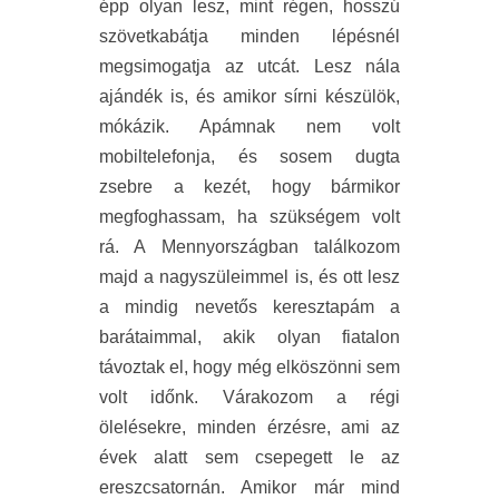
épp olyan lesz, mint régen, hosszú
szövetkabátja minden lépésnél
megsimogatja az utcát. Lesz nála
ajándék is, és amikor sírni készülök,
mókázik. Apámnak nem volt
mobiltelefonja, és sosem dugta
zsebre a kezét, hogy bármikor
megfoghassam, ha szükségem volt
rá. A Mennyországban találkozom
majd a nagyszüleimmel is, és ott lesz
a mindig nevetős keresztapám a
barátaimmal, akik olyan fiatalon
távoztak el, hogy még elköszönni sem
volt időnk. Várakozom a régi
ölelésekre, minden érzésre, ami az
évek alatt sem csepegett le az
ereszcsatornán. Amikor már mind