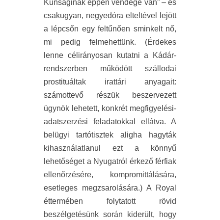
Kunsaginak éppen vendége van” – és
csakugyan, negyedóra elteltével lejött
a lépcsőn egy feltűnően sminkelt nő,
mi pedig felmehettünk. (Érdekes
lenne célirányosan kutatni a Kádár-
rendszerben működött szállodai
prostituáltak irattári anyagait:
számottevő részük beszervezett
ügynök lehetett, konkrét megfigyelési-
adatszerzési feladatokkal ellátva. A
belügyi tartótisztek aligha hagyták
kihasználatlanul ezt a könnyű
lehetőséget a Nyugatról érkező férfiak
ellenőrzésére, kompromittálására,
esetleges megzsarolására.) A Royal
éttermében folytatott rövid
beszélgetésünk során kiderült, hogy