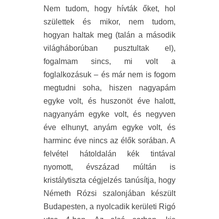
Nem tudom, hogy hívták őket, hol
születtek és mikor, nem tudom,
hogyan haltak meg (talán a második
világháborúban pusztultak el),
fogalmam sincs, mi volt a
foglalkozásuk – és már nem is fogom
megtudni soha, hiszen nagyapám
egyke volt, és huszonöt éve halott,
nagyanyám egyke volt, és negyven
éve elhunyt, anyám egyke volt, és
harminc éve nincs az élők sorában. A
felvétel hátoldalán kék tintával
nyomott, évszázad múltán is
kristálytiszta cégjelzés tanúsítja, hogy
Németh Rózsi szalonjában készült
Budapesten, a nyolcadik kerületi Rigó