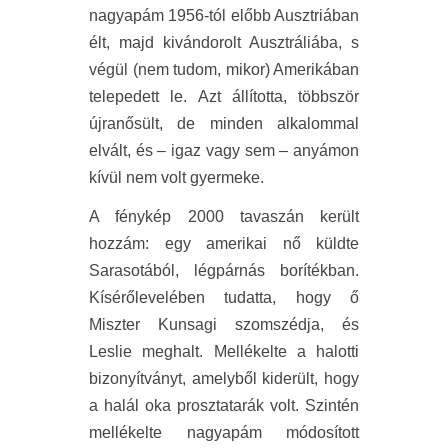
nagyapám 1956-tól előbb Ausztriában
élt, majd kivándorolt Ausztráliába, s
végül (nem tudom, mikor) Amerikában
telepedett le. Azt állította, többször
újranősült, de minden alkalommal
elvált, és – igaz vagy sem – anyámon
kívül nem volt gyermeke.
A fénykép 2000 tavaszán került
hozzám: egy amerikai nő küldte
Sarasotából, légpárnás borítékban.
Kísérőlevelében tudatta, hogy ő
Miszter Kunsagi szomszédja, és
Leslie meghalt. Mellékelte a halotti
bizonyítványt, amelyből kiderült, hogy
a halál oka prosztatarák volt. Szintén
mellékelte nagyapám módosított