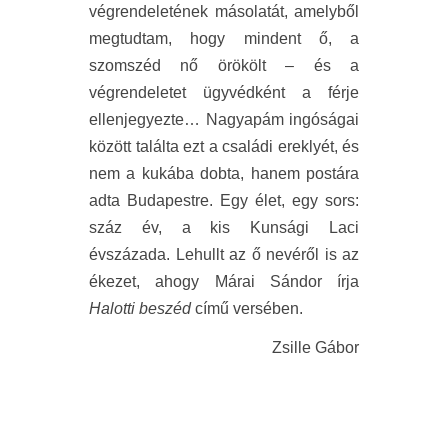
végrendeletének másolatát, amelyből
megtudtam, hogy mindent ő, a
szomszéd nő örökölt – és a
végrendeletet ügyvédként a férje
ellenjegyezte… Nagyapám ingóságai
között találta ezt a családi ereklyét, és
nem a kukába dobta, hanem postára
adta Budapestre. Egy élet, egy sors:
száz év, a kis Kunsági Laci
évszázada. Lehullt az ő nevéről is az
ékezet, ahogy Márai Sándor írja
Halotti beszéd
című versében.
Zsille Gábor