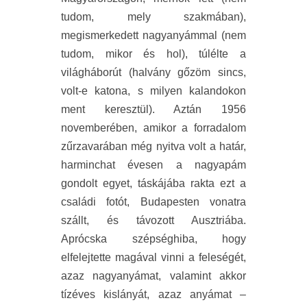
tudom, mely szakmában),
megismerkedett nagyanyámmal (nem
tudom, mikor és hol), túlélte a
világháborút (halvány gőzöm sincs,
volt-e katona, s milyen kalandokon
ment keresztül). Aztán 1956
novemberében, amikor a forradalom
zűrzavarában még nyitva volt a határ,
harminchat évesen a nagyapám
gondolt egyet, táskájába rakta ezt a
családi fotót, Budapesten vonatra
szállt, és távozott Ausztriába.
Aprócska szépséghiba, hogy
elfelejtette magával vinni a feleségét,
azaz nagyanyámat, valamint akkor
tízéves kislányát, azaz anyámat –