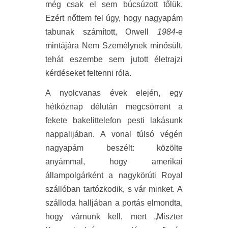
még csak el sem búcsúzott tőlük.
Ezért nőttem fel úgy, hogy nagyapám
tabunak számított, Orwell
1984
-e
mintájára Nem Személynek minősült,
tehát eszembe sem jutott életrajzi
kérdéseket feltenni róla.
A nyolcvanas évek elején, egy
hétköznap délután megcsörrent a
fekete bakelittelefon pesti lakásunk
nappalijában. A vonal túlsó végén
nagyapám beszélt: közölte
anyámmal, hogy amerikai
állampolgárként a nagykörúti Royal
szállóban tartózkodik, s vár minket. A
szálloda halljában a portás elmondta,
hogy várnunk kell, mert „Miszter