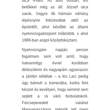
utca 4-ben. Az alsó sorban, kis
betűkkel még az áll: József utca
sarok. Vagyis ők hárman néhány
lépésnyire fotózkodtak attól az
épülettől, ahol később az állami
nyelvvizsgaközpont működött, s ahol
1988-ban angol középfokúztam.
Nyelvvizsgám napján persze
fogalmam sem volt arról, hogy
hatvannégy évvel korábban
dédszüleim és nagyapám ugyanazon
a járdán sétáltak – a kis Laci pedig
úgy bámult a kamerába, karba font
kézzel és kevélyen, hogy semmit sem
sejtett a rá váró fordulatokról.
Felcseperedett valahol
Magyarországon, mérnök lett (nem