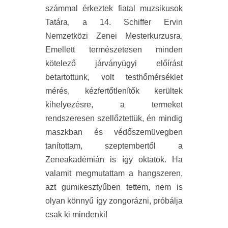
számmal érkeztek fiatal muzsikusok
Tatára, a 14. Schiffer Ervin
Nemzetközi Zenei Mesterkurzusra.
Emellett természetesen minden
kötelező járványügyi előírást
betartottunk, volt testhőmérséklet
mérés, kézfertőtlenítők kerültek
kihelyezésre, a termeket
rendszeresen szellőztettük, én mindig
maszkban és védőszemüvegben
tanítottam, szeptembertől a
Zeneakadémián is így oktatok. Ha
valamit megmutattam a hangszeren,
azt gumikesztyűben tettem, nem is
olyan könnyű így zongorázni, próbálja
csak ki mindenki!