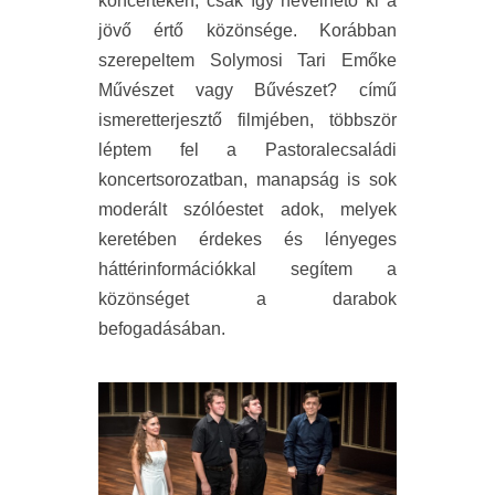
koncerteken, csak így nevelhető ki a
jövő értő közönsége. Korábban
szerepeltem Solymosi Tari Emőke
Művészet vagy Bűvészet?
című
ismeretterjesztő filmjében, többször
léptem fel a
Pastorale
családi
koncertsorozatban, manapság is sok
moderált szólóestet adok, melyek
keretében érdekes és lényeges
háttérinformációkkal segítem a
közönséget a darabok
befogadásában.