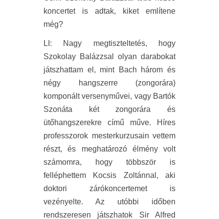
koncertet is adtak, kiket említene
még?
LI
:
Nagy megtiszteltetés, hogy
Szokolay Balázzsal olyan darabokat
játszhattam el, mint Bach három és
négy hangszerre (zongorára)
komponált versenyművei, vagy Bartók
Szonáta két zongorára és
ütőhangszerekre
című műve. Híres
professzorok mesterkurzusain vettem
részt, és meghatározó élmény volt
számomra, hogy többször is
felléphettem Kocsis Zoltánnal, aki
doktori zárókoncertemet is
vezényelte. Az utóbbi időben
rendszeresen játszhatok Sir Alfred