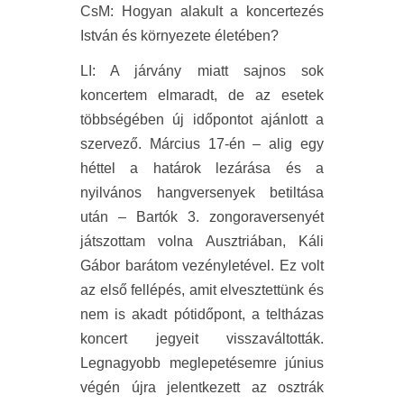
CsM
:
Hogyan alakult a koncertezés
István és környezete életében?
LI
:
A járvány miatt sajnos sok
koncertem elmaradt, de az esetek
többségében új időpontot ajánlott a
szervező. Március 17-én – alig egy
héttel a határok lezárása és a
nyilvános hangversenyek betiltása
után – Bartók 3. zongoraversenyét
játszottam volna Ausztriában, Káli
Gábor barátom vezényletével. Ez volt
az első fellépés, amit elvesztettünk és
nem is akadt pótidőpont, a teltházas
koncert jegyeit visszaváltották.
Legnagyobb meglepetésemre június
végén újra jelentkezett az osztrák