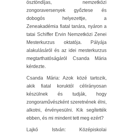
ösztöndíjas, nemzetközi
zongoraversenyek győztese és
dobogós helyezettje, a
Zeneakadémia fiatal tanára, nyáron a
tatai Schiffer Ervin Nemzetközi Zenei
Mesterkurzus oktatója. Pályája
alakulásáról és az idei mesterkurzus
megtarthatóságáról Csanda Mária
kérdezte.
Csanda Mária
:
Azok közé tartozik,
akik fiatal koruktól célirányosan
készülnek és tudják, hogy
zongoraművészként szeretnének élni,
alkotni, érvényesülni. Kik segítették
ebben, és mi mindent tett meg ezért?
Lajkó István
: Középiskolai