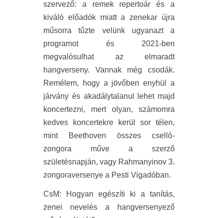
szervező: a remek repertoár és a
kiváló előadók miatt a zenekar újra
műsorra tűzte velünk ugyanazt a
programot és 2021-ben
megvalósulhat az elmaradt
hangverseny. Vannak még csodák.
Remélem, hogy a jövőben enyhül a
járvány és akadálytalanul lehet majd
koncertezni, mert olyan, számomra
kedves koncertekre kerül sor télen,
mint Beethoven összes cselló-
zongora műve a szerző
születésnapján, vagy Rahmanyinov 3.
zongoraversenye a Pesti Vigadóban.
CsM
:
Hogyan egészíti ki a tanítás,
zenei nevelés a hangversenyező