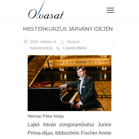
MESTERKURZUS JÁRVÁNY IDEJÉN
2020. október 9.
Olvasat
Kaleidoszkóp
Csanda Mária
Herman Péter fotója
Lajkó István zongoraművész Junior
Prima-díjas, többszörös Fischer Annie