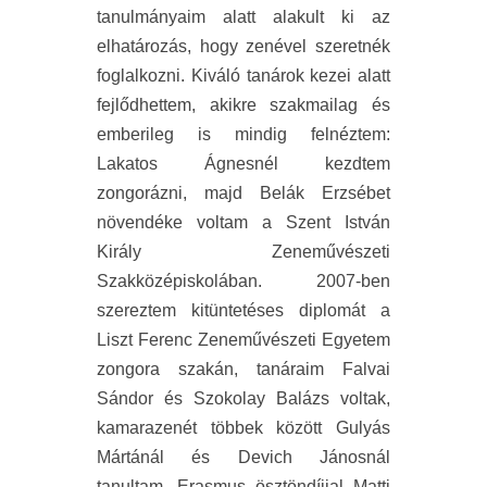
tanulmányaim alatt alakult ki az
elhatározás, hogy zenével szeretnék
foglalkozni. Kiváló tanárok kezei alatt
fejlődhettem, akikre szakmailag és
emberileg is mindig felnéztem:
Lakatos Ágnesnél kezdtem
zongorázni, majd Belák Erzsébet
növendéke voltam a Szent István
Király Zeneművészeti
Szakközépiskolában. 2007-ben
szereztem kitüntetéses diplomát a
Liszt Ferenc Zeneművészeti Egyetem
zongora szakán, tanáraim Falvai
Sándor és Szokolay Balázs voltak,
kamarazenét többek között Gulyás
Mártánál és Devich Jánosnál
tanultam. Erasmus ösztöndíjjal Matti