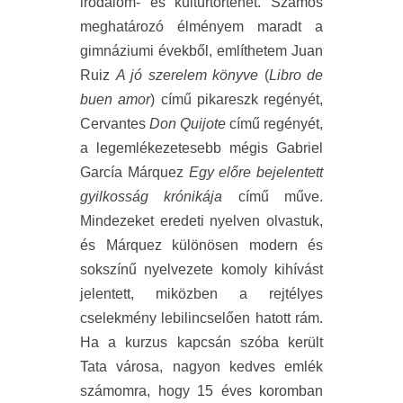
irodalom- és kultúrtörténet. Számos
meghatározó élményem maradt a
gimnáziumi évekből, említhetem Juan
Ruiz
A jó szerelem könyve
(
Libro de
buen amor
) című pikareszk regényét,
Cervantes
Don Quijote
című regényét,
a legemlékezetesebb mégis Gabriel
García Márquez
Egy előre bejelentett
gyilkosság krónikája
című műve.
Mindezeket eredeti nyelven olvastuk,
és Márquez különösen modern és
sokszínű nyelvezete komoly kihívást
jelentett, miközben a rejtélyes
cselekmény lebilincselően hatott rám.
Ha a kurzus kapcsán szóba került
Tata városa, nagyon kedves emlék
számomra, hogy 15 éves koromban