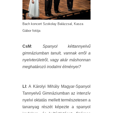
Bach koncert Szokolay Balázzsal, Kasza
Gábor fotója
CsM
:
Spanyol kéttannyelvű
gimnáziumban tanult, vannak erről a
nyelvterületről, vagy akár máshonnan
meghatározó irodalmi élményei?
LI
: A Károlyi Mihály Magyar-Spanyol
Tannyelvű Gimnáziumban az intenzív
nyelvi oktatás mellett természetesen a
tananyag részét képezte a spanyol