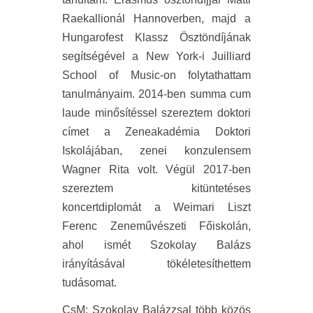
Raekallionál Hannoverben, majd a
Hungarofest Klassz Ösztöndíjának
segítségével a New York-i Juilliard
School of Music-on folytathattam
tanulmányaim. 2014-ben summa cum
laude minősítéssel szereztem doktori
címet a Zeneakadémia Doktori
Iskolájában, zenei konzulensem
Wagner Rita volt. Végül 2017-ben
szereztem kitüntetéses
koncertdiplomát a Weimari Liszt
Ferenc Zeneművészeti Főiskolán,
ahol ismét Szokolay Balázs
irányításával tökéletesíthettem
tudásomat.
CsM
:
Szokolay Balázzsal több közös