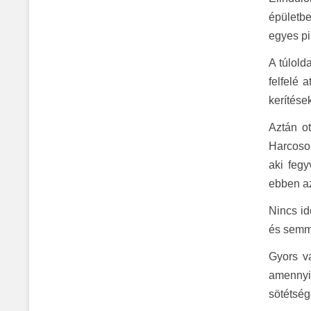
épületb
egyes pi
A túlold
felfelé 
kerítése
Aztán ot
Harcosok
aki fegy
ebben az
Nincs id
és semmi
Gyors v
amennyir
sötétség