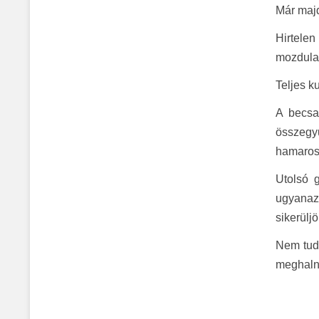
Már majd
Hirtelen
mozdulat
Teljes k
A becsa
összegy
hamarosa
Utolsó 
ugyanaz
sikerülj
Nem tud
meghalni