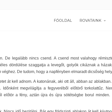
FŐOLDAL
ROVATAINK
an. De legalább nincs csend. A csend most valahogy rémiszt
éles dördülése szaggatja a levegőt, golyók cikáznak a házak
 véghez. De tudom, hogy a napfényben elmaradt dicsőség helye
tet át kell adnom. A katonának, aki ott áll, abban az ablakban.
l. Időnként megvilágítja a fegyveréből előtörő torkolattűz.
ől előtör a fény, aztán újra és újra sötétségbe borul minde
k. Nincs idő hezitálni. Bár egy földszinti ablakon át kell kiju