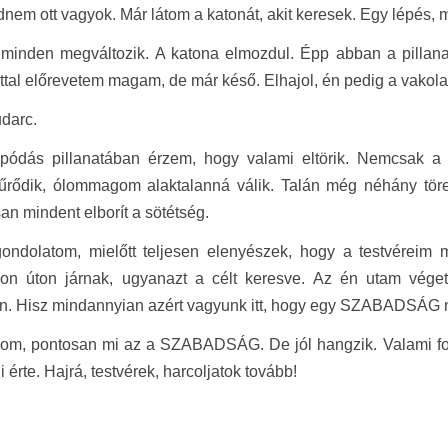
nem ott vagyok. Már látom a katonát, akit keresek. Egy lépés,
 minden megváltozik. A katona elmozdul. Épp abban a pillana
tal előrevetem magam, de már késő. Elhajol, én pedig a vakol
udarc.
pódás pillanatában érzem, hogy valami eltörik. Nemcsak a
űrődik, ólommagom alaktalanná válik. Talán még néhány tö
n mindent elborít a sötétség.
gondolatom, mielőtt teljesen elenyészek, hogy a testvérei
on úton járnak, ugyanazt a célt keresve. Az én utam véget
ön. Hisz mindannyian azért vagyunk itt, hogy egy SZABADSÁG n
om, pontosan mi az a SZABADSÁG. De jól hangzik. Valami font
 érte. Hajrá, testvérek, harcoljatok tovább!