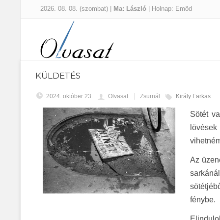
2026. 08. 08. (szombat) |
Ma: László
| Holnap: Emõd
KÜLDETÉS
2024. október 23.
Olvasat
Zsurnál
Király Farkas
Sötét v
lövések 
vihetném
Az üzene
sarkáná
sötétjéb
fénybe.
Elindulo