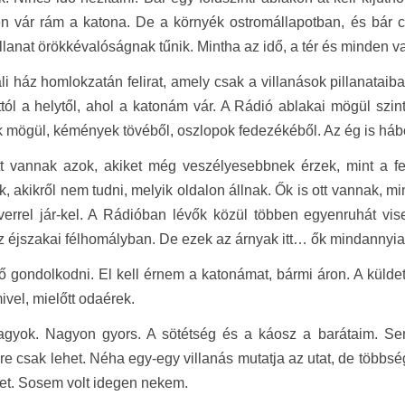
en vár rám a katona. De a környék ostromállapotban, és bár 
llanat örökkévalóságnak tűnik. Mintha az idő, a tér és minden 
ali ház homlokzatán felirat, amely csak a villanások pillanataib
attól a helytől, ahol a katonám vár. A Rádió ablakai mögül sz
k mögül, kémények tövéből, oszlopok fedezékéből. Az ég is háború
t vannak azok, akiket még veszélyesebbnek érzek, mint a fegyv
, akikről nem tudni, melyik oldalon állnak. Ők is ott vannak, 
verrel jár-kel. A Rádióban lévők közül többen egyenruhát vi
 éjszakai félhomályban. De ezek az árnyak itt… ők mindannyian
ő gondolkodni. El kell érnem a katonámat, bármi áron. A küldet
vel, mielőtt odaérek.
agyok. Nagyon gyors. A sötétség és a káosz a barátaim. Se
e csak lehet. Néha egy-egy villanás mutatja az utat, de többs
et. Sosem volt idegen nekem.