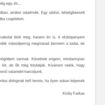
 még egy, és…
tban, amikor odaérnék. Egy utolsó, kétségbeesett
atba csapódom.
 vakolat törik meg, hanem én is. A rézköpenyem
redék másodpercig megmarad bennem a tudat, de
m mögöttem vannak. Követnek engem, mindannyian
 ért, de ők még folytatják. Kívánom nekik, hogy
evű valamiért harcoljunk.
os dolognak kell lennie, ha ilyen sokan képesek
Király Farkas