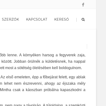
|
SZERZŐK
KAPCSOLAT
KERESŐ
őbb lenne. A környéken harsog a fegyverek zaja,
 között. Jobban örülnék a küldetésnek, ha nappal
tt most a sötétség ölelésében kell boldogulnom.
 Az első emeleten, épp a főbejárat felett, egy ablak
 Nem lehet nem észrevenni, ahogy az éjszaka mély
n. Mintha csak a káoszban próbálna kapaszkodni a
tnom, nem nagy a távolság. A túloldalon, a szemközti