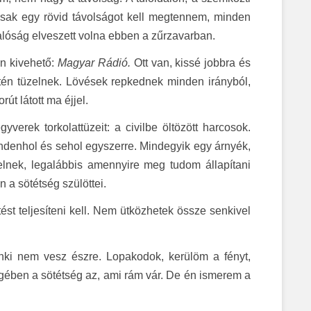
csak egy rövid távolságot kell megtennem, minden
valóság elveszett volna ebben a zűrzavarban.
an kivehető:
Magyar Rádió.
Ott van, kissé jobbra és
intén tüzelnek. Lövések repkednek minden irányból,
t látott ma éjjel.
erek torkolattüzeit: a civilbe öltözött harcosok.
mindenhol és sehol egyszerre. Mindegyik egy árnyék,
selnek, legalábbis amennyire meg tudom állapítani
 a sötétség szülöttei.
ést teljesíteni kell. Nem ütközhetek össze senkivel
nki nem vesz észre. Lopakodok, kerülöm a fényt,
égében a sötétség az, ami rám vár. De én ismerem a