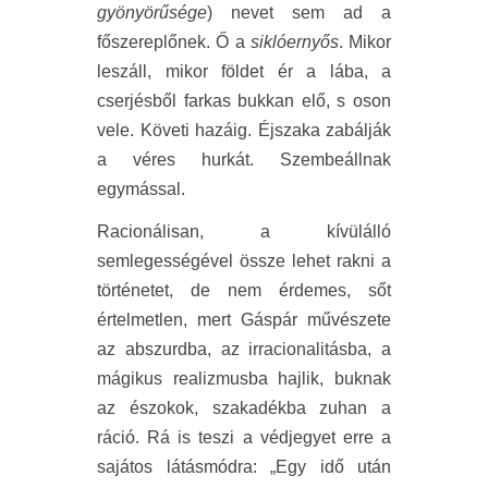
gyönyörűsége
) nevet sem ad a
főszereplőnek. Ő a
siklóernyős
. Mikor
leszáll, mikor földet ér a lába, a
cserjésből farkas bukkan elő, s oson
vele. Követi hazáig. Éjszaka zabálják
a véres hurkát. Szembeállnak
egymással.
Racionálisan, a kívülálló
semlegességével össze lehet rakni a
történetet, de nem érdemes, sőt
értelmetlen, mert Gáspár művészete
az abszurdba, az irracionalitásba, a
mágikus realizmusba hajlik, buknak
az észokok, szakadékba zuhan a
ráció. Rá is teszi a védjegyet erre a
sajátos látásmódra: „Egy idő után