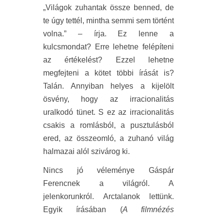
„Világok zuhantak össze benned, de
te úgy tettél, mintha semmi sem történt
volna.” – írja. Ez lenne a
kulcsmondat? Erre lehetne felépíteni
az értékelést? Ezzel lehetne
megfejteni a kötet többi írását is?
Talán. Annyiban helyes a kijelölt
ösvény, hogy az irracionalitás
uralkodó tünet. S ez az irracionalitás
csakis a romlásból, a pusztulásból
ered, az összeomló, a zuhanó világ
halmazai alól szivárog ki.
Nincs jó véleménye Gáspár
Ferencnek a világról. A
jelenkorunkról. Arctalanok lettünk.
Egyik írásában (
A filmnézés