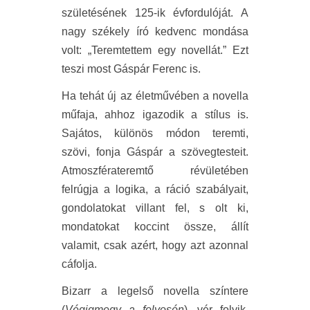
születésének 125-ik évfordulóját. A
nagy székely író kedvenc mondása
volt: „Teremtettem egy novellát.” Ezt
teszi most Gáspár Ferenc is.
Ha tehát új az életművében a novella
műfaja, ahhoz igazodik a stílus is.
Sajátos, különös módon teremti,
szövi, fonja Gáspár a szövegtesteit.
Atmoszférateremtő révületében
felrúgja a logika, a ráció szabályait,
gondolatokat villant fel, s olt ki,
mondatokat koccint össze, állít
valamit, csak azért, hogy azt azonnal
cáfolja.
Bizarr a legelső novella színtere
(
Végigmegy a folyosón
), vér folyik,