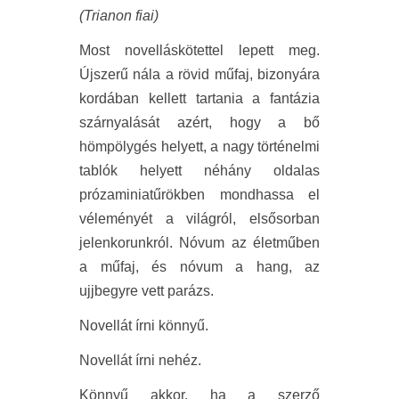
(Trianon fiai)
Most novelláskötettel lepett meg.
Újszerű nála a rövid műfaj, bizonyára
kordában kellett tartania a fantázia
szárnyalását azért, hogy a bő
hömpölygés helyett, a nagy történelmi
tablók helyett néhány oldalas
prózaminiatűrökben mondhassa el
véleményét a világról, elsősorban
jelenkorunkról. Nóvum az életműben
a műfaj, és nóvum a hang, az
ujjbegyre vett parázs.
Novellát írni könnyű.
Novellát írni nehéz.
Könnyű akkor, ha a szerző