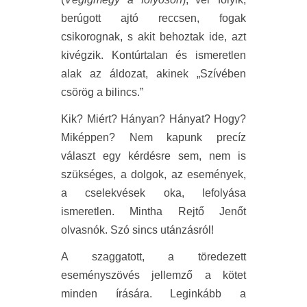
berúgott ajtó reccsen, fogak
csikorognak, s akit behoztak ide, azt
kivégzik. Kontúrtalan és ismeretlen
alak az áldozat, akinek „Szívében
csörög a bilincs.”
Kik? Miért? Hányan? Hányat? Hogy?
Miképpen? Nem kapunk precíz
választ egy kérdésre sem, nem is
szükséges, a dolgok, az események,
a cselekvések oka, lefolyása
ismeretlen. Mintha Rejtő Jenőt
olvasnók. Szó sincs utánzásról!
A szaggatott, a töredezett
eseményszövés jellemző a kötet
minden írására. Leginkább a