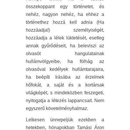
összekoppant egy történetet, és
nehéz, nagyon nehéz, ha ehhez a
történethez hozzá kell adnia (Ha
hozzáadja!) személyiségét,
hozzáadja a lélek lüktetését, esetleg
annak gyűrődéseit, ha beleviszi az
olvasót hangulatainak
hullámvölgyeibe, ha fölhág az
olvasóval kedélyek hullámtarajaira,
ha beépíti írásába az érzelmek
hőfokát, a saját és a kortársak
világképét, s mindeközben feszegeti,
nyitogatja a létezés lappancsait. Nem
egyszerű követelményhalmaz.
Lelkesen ünnepeljük ezekben a
hetekben, hónapokban Tamási Áron