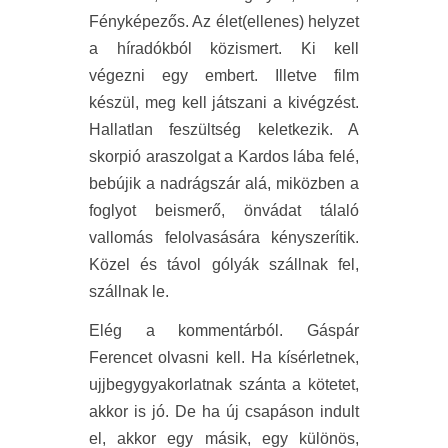
Fényképezős. Az élet(ellenes) helyzet
a híradókból közismert. Ki kell
végezni egy embert. Illetve film
készül, meg kell játszani a kivégzést.
Hallatlan feszültség keletkezik. A
skorpió araszolgat a Kardos lába felé,
bebújik a nadrágszár alá, miközben a
foglyot beismerő, önvádat tálaló
vallomás felolvasására kényszerítik.
Közel és távol gólyák szállnak fel,
szállnak le.
Elég a kommentárból. Gáspár
Ferencet olvasni kell. Ha kísérletnek,
ujjbegygyakorlatnak szánta a kötetet,
akkor is jó. De ha új csapáson indult
el, akkor egy másik, egy különös,