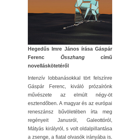
Hegedűs Imre János írása Gáspár
Ferenc
Összhang
című
novelláskötetéről
Intenzív lobbanásokkal tört felszínre
Gáspár Ferenc, kiváló prózaírónk
művészete az elmúlt négy-öt
esztendőben. A magyar és az európai
reneszánsz bűvöletében írta meg
regényeit Janusról, Galeottóról,
Mátyás királyról, s volt oldalpillantása
a zsenge, a fiatal olvasók irányába is.