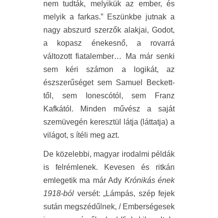
nem tudták, melyikük az ember, és
melyik a farkas.” Eszünkbe jutnak a
nagy abszurd szerzők alakjai, Godot,
a kopasz énekesnő, a rovarrá
változott fiatalember… Ma már senki
sem kéri számon a logikát, az
észszerűséget sem Samuel Beckett-
től, sem Ionescótól, sem Franz
Kafkától. Minden művész a saját
szemüvegén keresztül látja (láttatja) a
világot, s ítéli meg azt.
De közelebbi, magyar irodalmi példák
is felrémlenek. Kevesen és ritkán
emlegetik ma már Ady
Krónikás ének
1918-ból
versét: „Lámpás, szép fejek
sután megszédűlnek, / Emberségesek