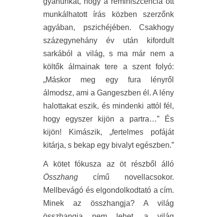
gyanúnkat, hogy a reminiszcencia ott
munkálhatott írás közben szerzőnk
agyában, pszichéjében. Csakhogy
százegynehány év után kifordult
sarkából a világ, s ma már nem a
költők álmainak tere a szent folyó:
„Máskor meg egy fura lényről
álmodsz, ami a Gangeszben él. A lény
halottakat eszik, és mindenki attól fél,
hogy egyszer kijön a partra…” És
kijön! Kimászik, „fertelmes pofáját
kitárja, s bekap egy bivalyt egészben.”
A kötet fókusza az öt részből álló
Összhang
című novellacsokor.
Mellbevágó és elgondolkodtató a cím.
Minek az összhangja? A világ
összhangja nem lehet, a világ