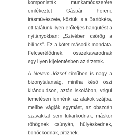
komponisták munkamódszerére
emlékeztet Gáspár Ferenc
írásművészete, köztük is a Bartókéra,
ott találunk ilyen erőteljes hangütést a
nyitányokban: „Szívében csörög a
bilincs”. Ez a kötet második mondata.
Felcserélődnek, összekavarodnak
egy ilyen kijelentésben az érzetek.
A
Nevem József
címűben is nagy a
bizonytalanság, mintha késő őszi
kiránduláson, aztán iskolában, végül
temetésen lennénk, az alakok szájba,
mellbe vágják egymást, az obszcén
szavakkal sem fukarkodnak, máskor
röhögnek csúnyán, hülyéskednek,
bohóckodnak, pitiznek.