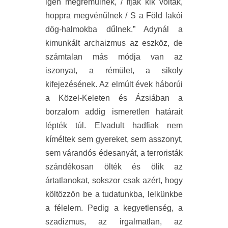
igen megréműlnek, / Ifjak kik voltak,
hoppra megvénűlnek / S a Föld lakói
dög-halmokba dűlnek.” Adynál a
kimunkált archaizmus az eszköz, de
számtalan más módja van az
iszonyat, a rémület, a sikoly
kifejezésének. Az elmúlt évek háborúi
a Közel-Keleten és Ázsiában a
borzalom addig ismeretlen határait
lépték túl. Elvadult hadfiak nem
kíméltek sem gyereket, sem asszonyt,
sem várandós édesanyát, a terroristák
szándékosan ölték és ölik az
ártatlanokat, sokszor csak azért, hogy
költözzön be a tudatunkba, lelkünkbe
a félelem. Pedig a kegyetlenség, a
szadizmus, az irgalmatlan, az