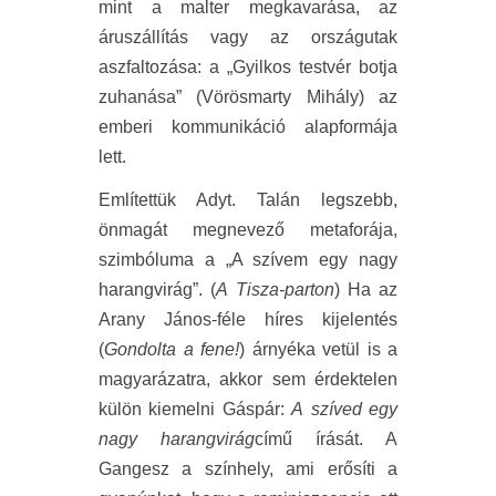
mint a malter megkavarása, az
áruszállítás vagy az országutak
aszfaltozása: a „Gyilkos testvér botja
zuhanása” (Vörösmarty Mihály) az
emberi kommunikáció alapformája
lett.
Említettük Adyt. Talán legszebb,
önmagát megnevező metaforája,
szimbóluma a „A szívem egy nagy
harangvirág”. (
A Tisza-parton
) Ha az
Arany János-féle híres kijelentés
(
Gondolta a fene!
) árnyéka vetül is a
magyarázatra, akkor sem érdektelen
külön kiemelni Gáspár:
A
szíved egy
nagy harangvirág
című írását. A
Gangesz a színhely, ami erősíti a