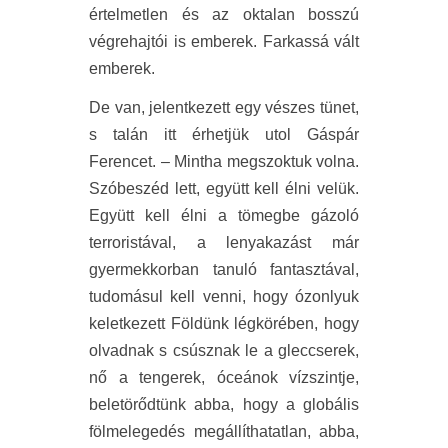
értelmetlen és az oktalan bosszú
végrehajtói is emberek. Farkassá vált
emberek.
De van, jelentkezett egy vészes tünet,
s talán itt érhetjük utol Gáspár
Ferencet. – Mintha megszoktuk volna.
Szóbeszéd lett, együtt kell élni velük.
Együtt kell élni a tömegbe gázoló
terroristával, a lenyakazást már
gyermekkorban tanuló fantasztával,
tudomásul kell venni, hogy ózonlyuk
keletkezett Földünk légkörében, hogy
olvadnak s csúsznak le a gleccserek,
nő a tengerek, óceánok vízszintje,
beletörődtünk abba, hogy a globális
fölmelegedés megállíthatatlan, abba,