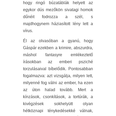
hogy ringó búzatáblák helyett az
egykor dús mezőkön sivatagi homok
dűnéit fodrozza a szél, s
majdhogynem háziasított lény lett a
vírus.
Él az olvasóban a gyanú, hogy
Gáspár ezekben a krimire, abszurdra,
máshol fantasyre emlékeztető
írásokban az emberi psziché
torzulásaival bíbelődik. Pontosabban
fogalmazva: azt vizsgálja, milyen lett,
milyenné fog válni az ember, ha ezen
az úton halad tovább. Mert a
kínzások, csonkítások, a tortúrák, a
kivégzések sokhelyütt olyan
hétköznapi ténykedésekké válnak,