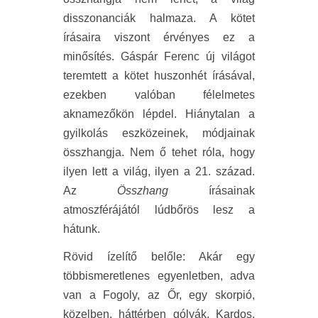
disszonanciák halmaza. A kötet
írásaira viszont érvényes ez a
minősítés. Gáspár Ferenc új világot
teremtett a kötet huszonhét írásával,
ezekben valóban félelmetes
aknamezőkön lépdel. Hiánytalan a
gyilkolás eszközeinek, módjainak
összhangja. Nem ő tehet róla, hogy
ilyen lett a világ, ilyen a 21. század.
Az
Összhang
írásainak
atmoszférájától lúdbőrös lesz a
hátunk.
Rövid ízelítő belőle: Akár egy
többismeretlenes egyenletben, adva
van a Fogoly, az Őr, egy skorpió,
közelben, háttérben gólyák, Kardos,