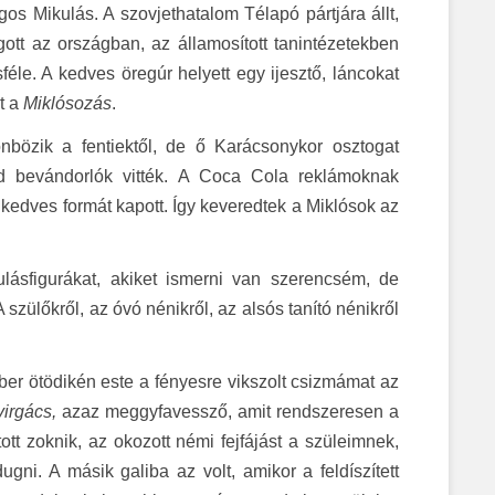
gos Mikulás. A szovjethatalom Télapó pártjára állt,
t az országban, az államosított tanintézetekben
féle. A kedves öregúr helyett egy ijesztő, láncokat
lt a
Miklósozás
.
bözik a fentiektől, de ő Karácsonykor osztogat
d bevándorlók vitték. A Coca Cola reklámoknak
 kedves formát kapott. Így keveredtek a Miklósok az
lásfigurákat, akiket ismerni van szerencsém, de
lőkről, az óvó nénikről, az alsós tanító nénikről
r ötödikén este a fényesre vikszolt csizmámat az
virgács,
azaz meggyfavessző, amit rendszeresen a
t zoknik, az okozott némi fejfájást a szüleimnek,
ni. A másik galiba az volt, amikor a feldíszített