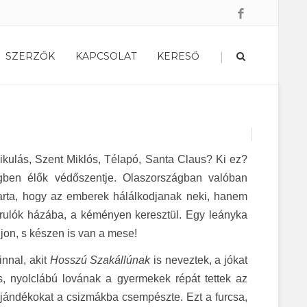
|
SZERZŐK
KAPCSOLAT
KERESŐ
ikulás, Szent Miklós, Télapó, Santa Claus? Ki ez?
en élők védőszentje. Olaszországban valóban
karta, hogy az emberek hálálkodjanak neki, hanem
zorulók házába, a kéményen keresztül. Egy leányka
jon, s készen is van a mese!
nnal, akit
Hosszú Szakállúnak
is neveztek, a jókat
s, nyolclábú lovának a gyermekek répát tettek az
jándékokat a csizmákba csempészte. Ezt a furcsa,