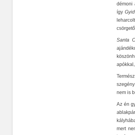
démoni a
így
Gyid
leharcol
csörgető
Santa C
ajándék
köszönhe
apókkal,
Termész
szegény 
nem is b
Az én gy
ablakpár
kályhába
mert nem