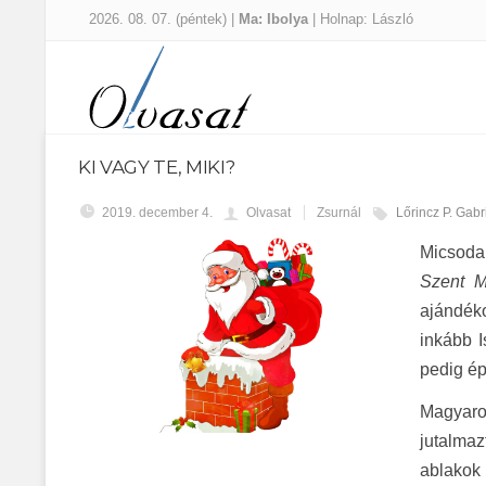
2026. 08. 07. (péntek) |
Ma: Ibolya
| Holnap: László
KI VAGY TE, MIKI?
2019. december 4.
Olvasat
Zsurnál
Lőrincz P. Gabr
Micsoda 
Szent M
ajándék
inkább I
pedig ép
Magyaror
jutalma
ablakok 