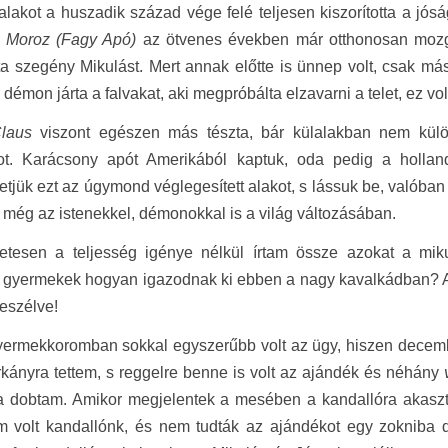
lakot a huszadik század vége felé teljesen kiszorította a jósá
 Moroz (Fagy Apó)
az ötvenes években már otthonosan mozgot
ta szegény Mikulást. Mert annak előtte is ünnep volt, csak más
 démon járta a falvakat, aki megpróbálta elzavarni a telet, ez vo
laus
viszont egészen más tészta, bár külalakban nem külön
ot. Karácsony apót Amerikából kaptuk, oda pedig a hollan
tjük ezt az úgymond véglegesített alakot, s lássuk be, valóban
 még az istenekkel, démonokkal is a világ változásában.
etesen a teljesség igénye nélkül írtam össze azokat a miku
gyermekek hogyan igazodnak ki ebben a nagy kavalkádban? A szü
eszélve!
ermekkoromban sokkal egyszerűbb volt az ügy, hiszen decembe
kányra tettem, s reggelre benne is volt az ajándék és néhány
 dobtam. Amikor megjelentek a mesében a kandallóra akasztot
 volt kandallónk, és nem tudták az ajándékot egy zokniba dug