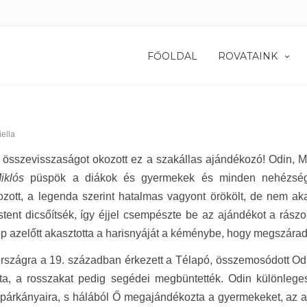
FŐOLDAL
ROVATAINK
iella
összevisszaságot okozott ez a szakállas ajándékozó! Odin, M
iklós
püspök a diákok és gyermekek és minden nehézségb
ozott, a legenda szerint hatalmas vagyont örökölt, de nem a
stent dicsőítsék, így éjjel csempészte be az ajándékot a rás
p azelőtt akasztotta a harisnyáját a kéménybe, hogy megszárad
szágra a 19. században érkezett a Télapó, összemosódott Odi
zta, a rosszakat pedig segédei megbüntették. Odin különlege
párkányaira, s hálából Ő megajándékozta a gyermekeket, az a