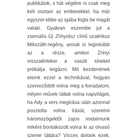
publikálok, s hát végtére is csak meg
kell osztani az emberekkel, ha már
egyszer ebbe az igába fogta be magát
valaki. Gyakran eszembe jut a
zseniális
Új Zrínyiász
című szatirikus
Mikszáth-regény, annak is leginkább
az a része, amikor Zrínyi
visszatértekor a vasúti síneket
próbálja leigázni. Mit kezdenének
eleink ezzel a technikával, hogyan
szerveződött volna meg a forradalom,
milyen művek láttak volna napvilágot,
ha Ady a vers megírása után azonnal
posztolta volna írását, szerelmi
háromszögektől zajos irodalmunk
miként bontakozott volna ki az olvasó
szeme láttára? Vicces dolgok ezek,