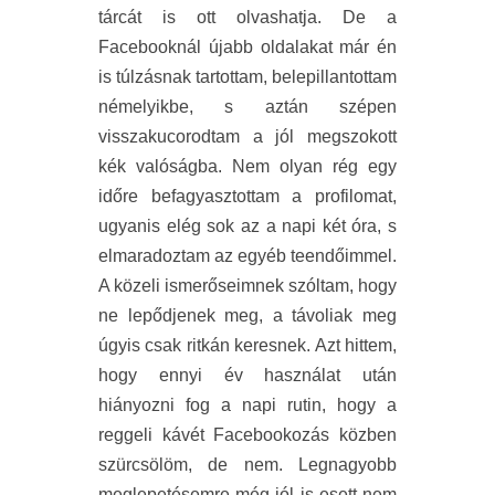
tárcát is ott olvashatja. De a
Facebooknál újabb oldalakat már én
is túlzásnak tartottam, belepillantottam
némelyikbe, s aztán szépen
visszakucorodtam a jól megszokott
kék valóságba. Nem olyan rég egy
időre befagyasztottam a profilomat,
ugyanis elég sok az a napi két óra, s
elmaradoztam az egyéb teendőimmel.
A közeli ismerőseimnek szóltam, hogy
ne lepődjenek meg, a távoliak meg
úgyis csak ritkán keresnek. Azt hittem,
hogy ennyi év használat után
hiányozni fog a napi rutin, hogy a
reggeli kávét Facebookozás közben
szürcsölöm, de nem. Legnagyobb
meglepetésemre még jól is esett nem