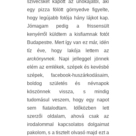
szívecskét kapott az unokájától, aki
egy pizza fölött görnyedve figyelte,
hogy legújabb fotója hány lájkot kap.
Jómagam pedig a frissensült
kenyérről küldtem a kisfiamnak fotót
Budapestre. Mert így van ez már, idén
tíz éve, hogy lakója lettem az
arckönyvnek
. Napi jelleggel jönnek
elém az emlékek, szépek és kevésbé
szépek, facebook-huszárkodásaim,
boldog születés és névnapok
köszönnek vissza, s mindig
tudomásul veszem, hogy egy napot
sem fiatalodtam. Időközben lett
szerzői oldalam, ahová csak az
irodalommal kapcsolatos dolgaimat
pakolom, s a tisztelt olvasó majd ezt a