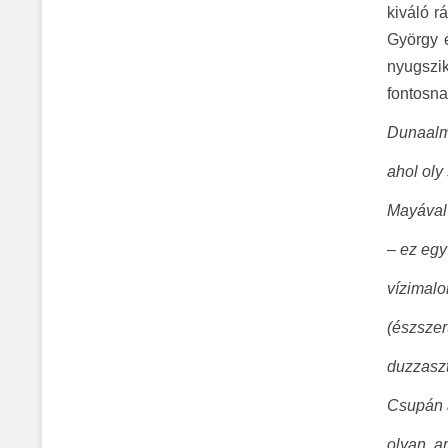
kiváló r
György 
nyugszi
fontosna
Dunaalm
ahol oly
Mayával
– ez egy
vízimalo
(észszer
duzzaszt
Csupán 
olyan, a