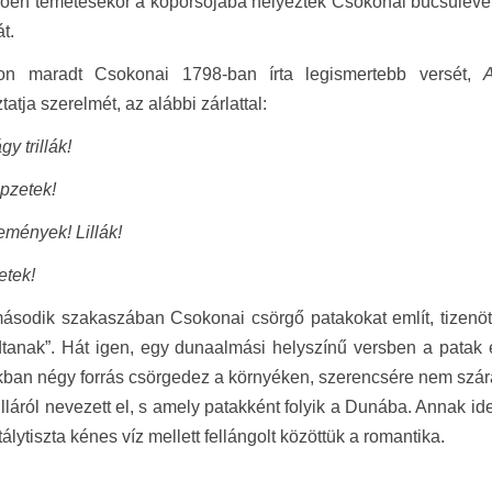
ően temetésekor a koporsójába helyezték Csokonai búcsúlevel
t.
n maradt Csokonai 1798-ban írta legismertebb versét,
atja szerelmét, az alábbi zárlattal:
gy trillák!
pzetek!
mények! Lillák!
etek!
ásodik szakaszában Csokonai csörgő patakokat említ, tizenöt so
tanak”. Hát igen, egy dunaalmási helyszínű versben a patak és
ban négy forrás csörgedez a környéken, szerencsére nem szárad
lláról nevezett el, s amely patakként folyik a Dunába. Annak id
tálytiszta kénes víz mellett fellángolt közöttük a romantika.