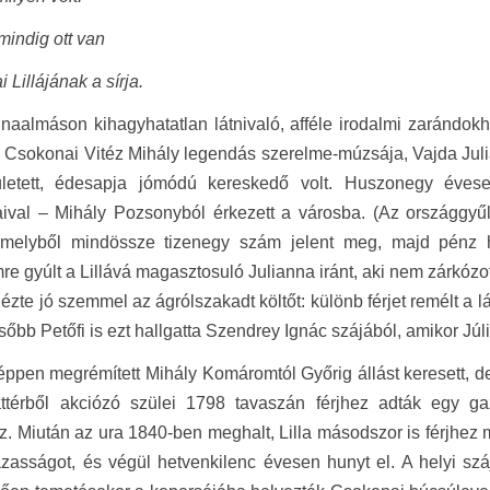
indig ott van
 Lillájának a sírja.
naalmáson kihagyhatatlan látnivaló, afféle irodalmi zarándok
ó Csokonai Vitéz Mihály legendás szerelme-múzsája, Vajda Juliann
letett, édesapja jómódú kereskedő volt. Huszonegy éve
ival – Mihály Pozsonyból érkezett a városba. (Az országgyű
 amelyből mindössze tizenegy szám jelent meg, majd pénz h
re gyúlt a Lillává magasztosuló Julianna iránt, aki nem zárkózo
ézte jó szemmel az ágrólszakadt költőt: különb férjet remélt a 
sőbb Petőfi is ezt hallgatta Szendrey Ignác szájából, amikor Júl
éppen megrémített Mihály Komáromtól Győrig állást keresett, de 
ttérből akciózó szülei 1798 tavaszán férjhez adták egy g
z. Miután az ura 1840-ben meghalt, Lilla másodszor is férjhez 
ázasságot, és végül hetvenkilenc évesen hunyt el. A helyi s