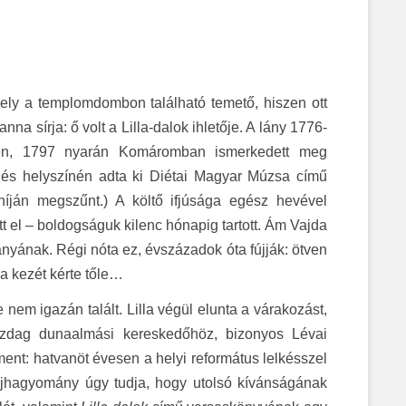
hely a templomdombon található temető, hiszen ott
a sírja: ő volt a Lilla-dalok ihletője. A lány 1776-
sen, 1797 nyarán Komáromban ismerkedett meg
lés helyszínén adta ki Diétai Magyar Múzsa című
íján megszűnt.) A költő ifjúsága egész hevével
tt el – boldogságuk kilenc hónapig tartott. Ám Vajda
lányának. Régi nóta ez, évszázadok óta fújják: ötven
ia kezét kérte tőle…
nem igazán talált. Lilla végül elunta a várakozást,
azdag dunaalmási kereskedőhöz, bizonyos Lévai
ment: hatvanöt évesen a helyi református lelkésszel
zájhagyomány úgy tudja, hogy utolsó kívánságának