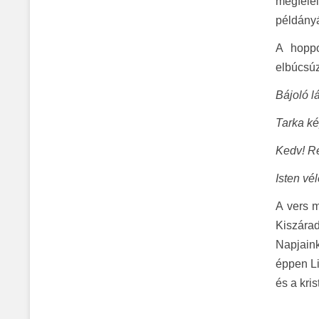
megfelel
példányá
A hoppo
elbúcsúzt
Bájoló lá
Tarka ké
Kedv! Re
Isten vél
A vers m
Kiszárad
Napjaink
éppen Li
és a kris