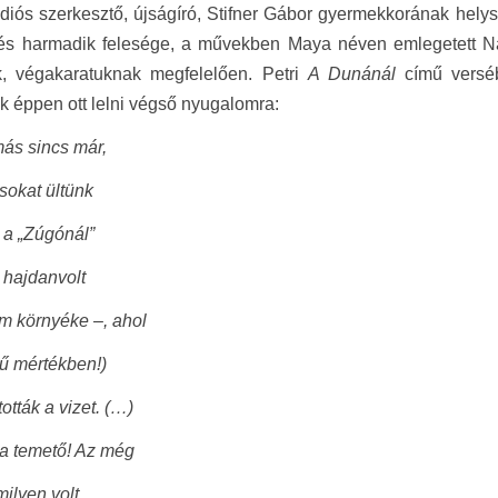
ádiós szerkesztő, újságíró, Stifner Gábor gyermekkorának helys
és harmadik felesége, a művekben Maya néven emlegetett Na
k, végakaratuknak megfelelően. Petri
A Dunánál
című versébe
k éppen ott lelni végső nyugalomra:
ás sincs már,
 sokat ültünk
 a „Zúgónál”
 hajdanvolt
m környéke –, ahol
ű mértékben!)
ották a vizet. (…)
a temető! Az még
milyen volt.