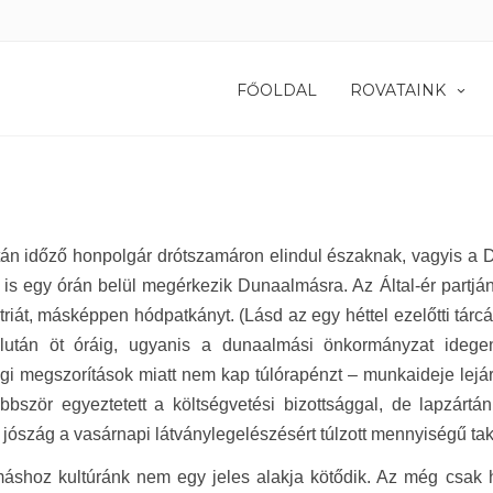
FŐOLDAL
ROVATAINK
án időző honpolgár drótszamáron elindul északnak, vagyis a Du
 is egy órán belül megérkezik Dunaalmásra. Az Által-ér partjá
nutriát, másképpen hódpatkányt. (Lásd az egy héttel ezelőtti tá
lután öt óráig, ugyanis a dunaalmási önkormányzat idegen
i megszorítások miatt nem kap túlórapénzt – munkaideje lejárt
bbször egyeztetett a költségvetési bizottsággal, de lapzárt
a jószág a vasárnapi látványlegelészésért túlzott mennyiségű t
áshoz kultúránk nem egy jeles alakja kötődik. Az még csak 