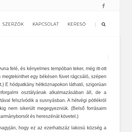
|
SZERZŐK
KAPCSOLAT
KERESŐ
na felé, és kényelmes tempóban teker, még itt-ott
n megtekinthet egy békésen füvet rágcsáló, szépen
rcát.) E hódpatkány hétköznapokon látható, szigorúan
forgalmi osztályának alkalmazásában áll, de a
ával felszívódik a susnyásban. A hétvégi pótlékról
ánkig nem sikerült megegyezniük. (Belső forrásaim
akarmányborsót és hereszénát követel.)
hagyján, hogy ez az ezerhatszáz lakosú község a