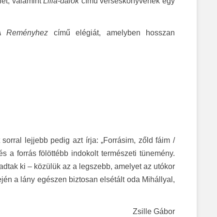
ét, valamint
Lilla-dalok
című verseskönyvének egy
A Reményhez
című elégiát, amelyben hosszan
rral lejjebb pedig azt írja: „Forrásim, zőld fáim /
 a forrás fölöttébb indokolt természeti tünemény.
tak ki – közülük az a legszebb, amelyet az utókor
ején a lány egészen biztosan elsétált oda Mihállyal,
Zsille Gábor