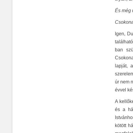
És még m
Csokonai
Igen, Du
találhat
ban szü
Csokona
lapját,
szerelem
úr nem n
évvel ké
A kellők
és a há
Istvánho
kötött h