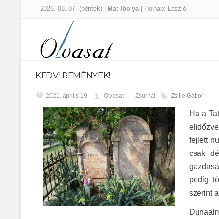
2026. 08. 07. (péntek) |
Ma: Ibolya
| Holnap: László
KEDV! REMÉNYEK!
2021. április 19.
Olvasat
Zsurnál
Zsille Gábor
Ha a Tat
elidőzve
fejlett 
csak dé
gazdaság
pedig tö
szerint 
Dunaalm