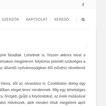
|
SZERZŐK
KAPCSOLAT
KERESŐ
ire fáradtak. Lehetnek is, hiszen akkora most a
almakon megjelenni: folytonos jelenlét szükséges a
az állandó nyilvánosságban élő művész okvetlenül
írásra, sőt az olvasásra is. Csodálatos dolog egy
időben eleget tenni mindennek. Míg egy tehetséges
a, őrizgeti, gyűjti a folyóiratokat, az évek múlásával
tos művészek, akik minden róluk megjelent apró