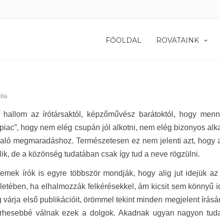
FŐOLDAL
ROVATAINK
lla
 hallom az írótársaktól, képzőművész barátoktól, hogy menny
iac”, hogy nem elég csupán jól alkotni, nem elég bizonyos alk
való megmaradáshoz. Természetesen ez nem jelenti azt, hogy 
ik, de a közönség tudatában csak így tud a neve rögzülni.
emek írók is egyre többször mondják, hogy alig jut idejük az 
letében, ha elhalmozzák felkérésekkel, ám kicsit sem könnyű 
ig várja első publikációit, örömmel tekint minden megjelent írásár
erhesebbé válnak ezek a dolgok. Akadnak ugyan nagyon tuda