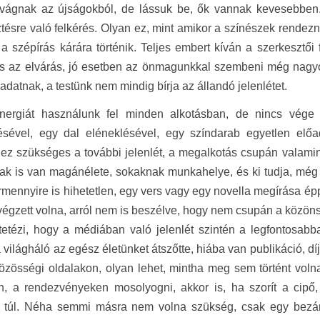
ivágnak az újságokból, de lássuk be, ők vannak kevesebben. 
tésre való felkérés. Olyan ez, mint amikor a színészek rendezni
a szépírás kárára történik. Teljes embert kíván a szerkesztői 
 az elvárás, jó esetben az önmagunkkal szembeni még nagyobb
ladatnak, a testünk nem mindig bírja az állandó jelenlétet.
energiát használunk fel minden alkotásban, de nincs vég
ésével, egy dal eléneklésével, egy színdarab egyetlen elő
ez szükséges a további jelenlét, a megalkotás csupán valami
ak is van magánélete, sokaknak munkahelye, és ki tudja, még 
ármennyire is hihetetlen, egy vers vagy egy novella megírása épp 
égzett volna, arról nem is beszélve, hogy nem csupán a közöns
etézi, hogy a médiában való jelenlét szintén a legfontosabb
világháló az egész életünket átszőtte, hiába van publikáció, dí
zösségi oldalakon, olyan lehet, mintha meg sem történt volna
n, a rendezvényeken mosolyogni, akkor is, ha szorít a cipő,
 túl. Néha semmi másra nem volna szükség, csak egy bezárt