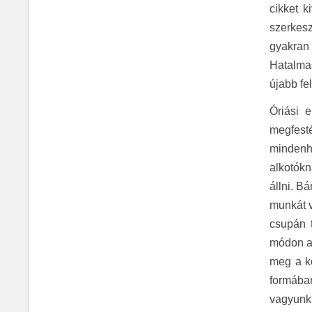
cikket k
szerkesz
gyakran 
Hatalmas
újabb fe
Óriási 
megfest
mindenh
alkotókn
állni. B
munkát v
csupán t
módon a 
meg a kö
formába
vagyunk