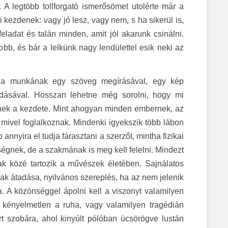
A legtöbb tollforgató ismerősömet utolérte már a
 kezdenek: vagy jó lesz, vagy nem, s ha sikerül is,
feladat és talán minden, amit jól akarunk csinálni.
, és bár a lelkünk nagy lendülettel esik neki az
e a munkának egy szöveg megírásával, egy kép
adásával. Hosszan lehetne még sorolni, hogy mi
nek a kezdete. Mint ahogyan minden embernek, az
mivel foglalkoznak. Mindenki igyekszik több lábon
annyira el tudja fárasztani a szerzőt, mintha fizikai
égnek, de a szakmának is meg kell felelni. Mindezt
ak közé tartozik a művészek életében. Sajnálatos
jak átadása, nyilvános szereplés, ha az nem jelenik
. A közönséggel ápolni kell a viszonyt valamilyen
 kényelmetlen a ruha, vagy valamilyen tragédián
 szobára, ahol kinyúlt pólóban ücsörögve lustán