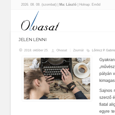
2026. 08. 08. (szombat) |
Ma: László
| Holnap: Emõd
JELEN LENNI
2018. október 25.
Olvasat
Zsurnál
Lőrincz P. Gabrie
Gyakran
„művészp
pályán 
kimagasl
Sajnos r
szerző é
fiatal al
egyre t