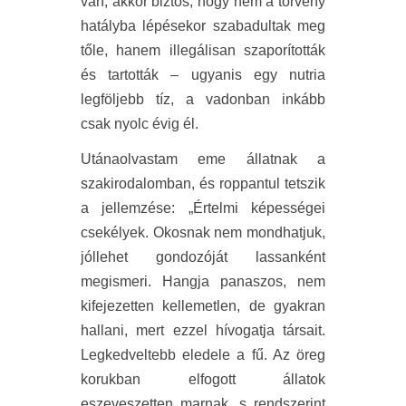
van, akkor biztos, hogy nem a törvény
hatályba lépésekor szabadultak meg
tőle, hanem illegálisan szaporították
és tartották – ugyanis egy nutria
legföljebb tíz, a vadonban inkább
csak nyolc évig él.
Utánaolvastam eme állatnak a
szakirodalomban, és roppantul tetszik
a jellemzése: „Értelmi képességei
csekélyek. Okosnak nem mondhatjuk,
jóllehet gondozóját lassanként
megismeri. Hangja panaszos, nem
kifejezetten kellemetlen, de gyakran
hallani, mert ezzel hívogatja társait.
Legkedveltebb eledele a fű. Az öreg
korukban elfogott állatok
eszeveszetten marnak, s rendszerint