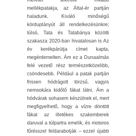
mellékpatakja, az Által-ér partján
haladunk. Kiváló minőségű
körduplányút áll rendelkezésünkre;
túlsó, Tata és Tatabánya közötti
szakasza 2020-ban hivatalosan is Az
év kerékpárútja címet kapta,
megérdemelten. Ám ez a Dunaalmás
felé vezető rész természetközelibb,
csöndesebb. Például a patak partján
frissen hódrágott törzsű, vagyis
nemsokára kidőlő fákat látni. Ám a
hódvárak sohasem készülnek el, mert
megfigyelhető, hogy a vízre döntött
fákat az illetékes szakemberek
daruval a túlpartra emelik, és motoros
fűrésszel feldarabolják – ezzel újabb