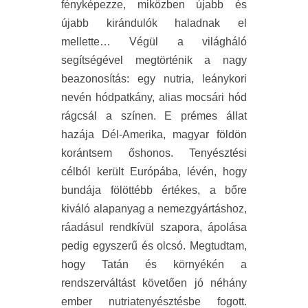
fényképezze, miközben újabb és
újabb kirándulók haladnak el
mellette… Végül a világháló
segítségével megtörténik a nagy
beazonosítás: egy nutria, leánykori
nevén hódpatkány, alias mocsári hód
rágcsál a színen. E prémes állat
hazája Dél-Amerika, magyar földön
korántsem őshonos. Tenyésztési
célból került Európába, lévén, hogy
bundája fölöttébb értékes, a bőre
kiváló alapanyag a nemezgyártáshoz,
ráadásul rendkívül szapora, ápolása
pedig egyszerű és olcsó. Megtudtam,
hogy Tatán és környékén a
rendszerváltást követően jó néhány
ember nutriatenyésztésbe fogott.