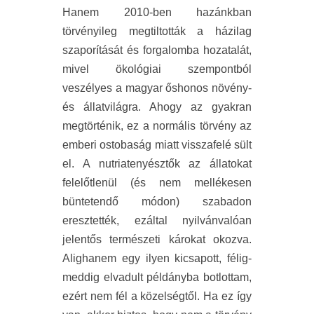
Hanem 2010-ben hazánkban
törvényileg megtiltották a házilag
szaporítását és forgalomba hozatalát,
mivel ökológiai szempontból
veszélyes a magyar őshonos növény-
és állatvilágra. Ahogy az gyakran
megtörténik, ez a normális törvény az
emberi ostobaság miatt visszafelé sült
el. A nutriatenyésztők az állatokat
felelőtlenül (és nem mellékesen
büntetendő módon) szabadon
eresztették, ezáltal nyilvánvalóan
jelentős természeti károkat okozva.
Alighanem egy ilyen kicsapott, félig-
meddig elvadult példányba botlottam,
ezért nem fél a közelségtől. Ha ez így