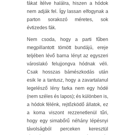
fákat ítélve halálra, hiszen a hódok
nem adják fel. Így lassan elfogynak a
parton sorakozó méretes, sok
évtizedes fák.
Nem csoda, hogy a parti fűben
megpillantott tömött bundájú, ereje
teljében lévő barna lényt az egyszeri
városlakó felujjongva hódnak véli.
Csak hosszas bámészkodás után
esik le a tantusz, hogy a zavartalanul
legelésző lény farka nem egy hódé
(nem széles és lapos); és különben is,
a hódok félénk, rejtőzködő állatok, ez
a koma viszont rezzenetlenül tűri,
hogy egy simabőrű néhány lépésnyi
távolságból perceken keresztül