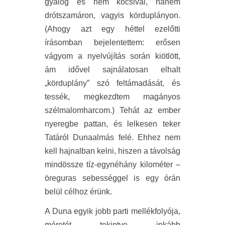
gyalog és nem kocsival, hanem
drótszamáron, vagyis körduplányon.
(Ahogy azt egy héttel ezelőtti
írásomban bejelentettem: erősen
vágyom a nyelvújítás során kiötlött,
ám idővel sajnálatosan elhalt
„körduplány” szó feltámadását, és
tessék, megkezdtem magányos
szélmalomharcom.) Tehát az ember
nyeregbe pattan, és lelkesen teker
Tatáról Dunaalmás felé. Ehhez nem
kell hajnalban kelni, hiszen a távolság
mindössze tíz-egynéhány kilométer –
öreguras sebességgel is egy órán
belül célhoz érünk.
A Duna egyik jobb parti mellékfolyója,
méretét tekintve inkább