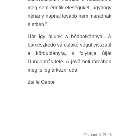
meg sem érintik eleségüket, úgyhogy
néhány napnál tovább nem maradnak
életben.”
Hát így állunk a hódpatkánnyal. A
bámészkodó városlakó végül visszaül
a körduplányra, s folytatja útját
Dunaalmás felé. A jövő heti tárcában
meg is fog érkezni oda.
Zsille Gábor
Olvasat
© 2026