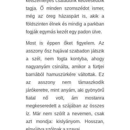
kétszemélyes családunk kedvesebbik
tagja. Ő minden szomszédot ismer,
még az öreg házaspárt is, akik a
földszinten élnek és mindig a parkban
fogják egymás kezét egy padon ülve.
Most is éppen őket figyelem. Az
asszony ősz hajával szabadon játszik
a szél, nem fogta kontyba, ahogy
nagyanyám csinálta, amikor a fürtjei
barnából hamuszürkére váltottak. Ez
az asszony nem támaszkodik
járókeretre, mint anyám, aki gyönyörű
fiatal nő volt, ám mostanra
megkeseredett a szájában az összes
íz. Már nem szólít a nevemen, csak
azt mondja: kislyányom. Hosszan,
elnyújtva szólnak a szavai.