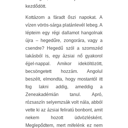
kezdődött.
Kottázom a fáradt őszi napokat. A
vízen vörös-sárga platánlevél lebeg. A
lépteim egy régi dallamot hangolnak
újra – hegedűre, zongorára, vagy a
csendre? Hegedű szól a szomszéd
lakásból is, egy ázsiai nő gyakorol
éjjel-nappal. Amikor ideköltözött,
becsöngetett hozzám. Angolul
beszélt, elmondta, hogy mostantól itt
fog lakni addig, ameddig a
Zeneakadémián tanul. Apró,
rózsaszín selyemzsák volt nála, abból
vette ki az ázsiai feliratú bonbont, amit
nekem hozott üdvözlésként.
Meglepődtem, mert mifelénk ez nem