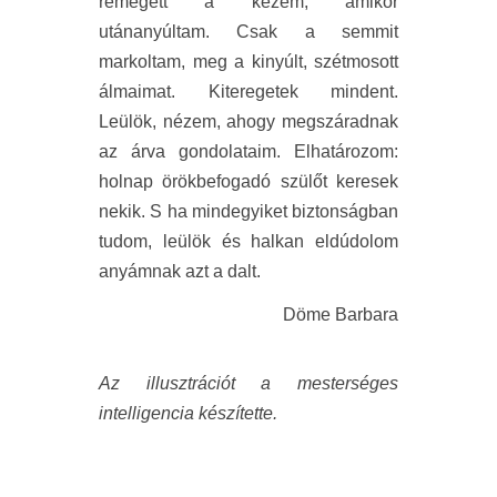
remegett a kezem, amikor
utánanyúltam. Csak a semmit
markoltam, meg a kinyúlt, szétmosott
álmaimat. Kiteregetek mindent.
Leülök, nézem, ahogy megszáradnak
az árva gondolataim. Elhatározom:
holnap örökbefogadó szülőt keresek
nekik. S ha mindegyiket biztonságban
tudom, leülök és halkan eldúdolom
anyámnak azt a dalt.
Döme Barbara
Az illusztrációt a mesterséges
intelligencia készítette.