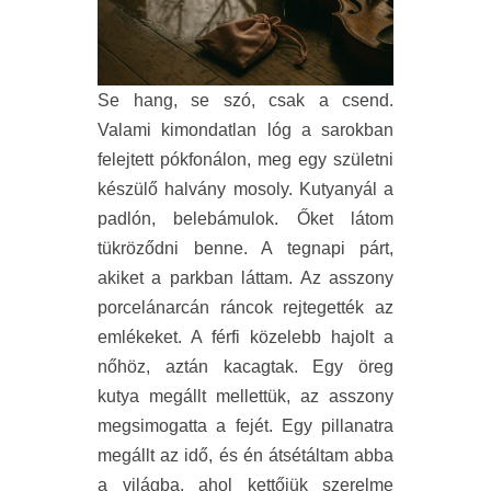
Se hang, se szó, csak a csend.
Valami kimondatlan lóg a sarokban
felejtett pókfonálon, meg egy születni
készülő halvány mosoly. Kutyanyál a
padlón, belebámulok. Őket látom
tükröződni benne. A tegnapi párt,
akiket a parkban láttam. Az asszony
porcelánarcán ráncok rejtegették az
emlékeket. A férfi közelebb hajolt a
nőhöz, aztán kacagtak. Egy öreg
kutya megállt mellettük, az asszony
megsimogatta a fejét. Egy pillanatra
megállt az idő, és én átsétáltam abba
a világba, ahol kettőjük szerelme