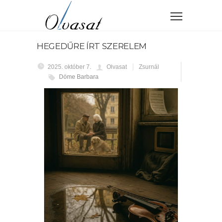
HEGEDŰRE ÍRT SZERELEM
2025. október 7.
Olvasat
Zsurnál
Döme Barbara