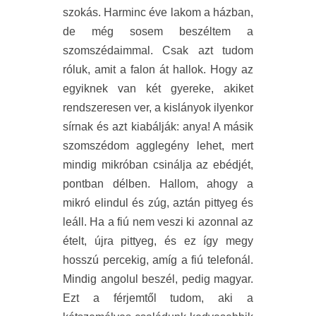
szokás. Harminc éve lakom a házban,
de még sosem beszéltem a
szomszédaimmal. Csak azt tudom
róluk, amit a falon át hallok. Hogy az
egyiknek van két gyereke, akiket
rendszeresen ver, a kislányok ilyenkor
sírnak és azt kiabálják: anya! A másik
szomszédom agglegény lehet, mert
mindig mikróban csinálja az ebédjét,
pontban délben. Hallom, ahogy a
mikró elindul és zúg, aztán pittyeg és
leáll. Ha a fiú nem veszi ki azonnal az
ételt, újra pittyeg, és ez így megy
hosszú percekig, amíg a fiú telefonál.
Mindig angolul beszél, pedig magyar.
Ezt a férjemtől tudom, aki a