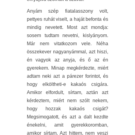
Anyám szép fiatalasszony volt,
pettyes ruhát viselt, a haját befonta és
mindig nevetett. Most azt mondja:
sosem tudtam nevetni, kislyányom.
Már nem vitatkozom vele. Néha
összekever nagyanyámmal, azt hiszi,
én vagyok az anyja, és ő az én
gyerekem. Minap megkérdezte, miért
adtam neki azt a párezer forintot, és
hogy elköltheti-e kakaós csigára.
Amikor elfordult, sírtam, aztán azt
kérdeztem, miért nem szólt nekem,
hogy hozzak kakaós csigát?
Megsimogatott, és azt a dalt kezdte
énekelni, amit gyerekkoromban,
amikor sírtam. Azt hittem, nem veszi