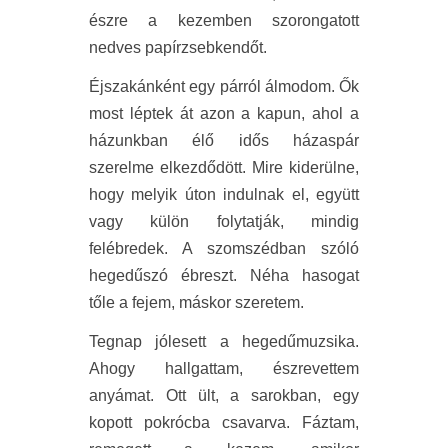
észre a kezemben szorongatott
nedves papírzsebkendőt.
Éjszakánként egy párról álmodom. Ők
most léptek át azon a kapun, ahol a
házunkban élő idős házaspár
szerelme elkezdődött. Mire kiderülne,
hogy melyik úton indulnak el, együtt
vagy külön folytatják, mindig
felébredek. A szomszédban szóló
hegedűszó ébreszt. Néha hasogat
tőle a fejem, máskor szeretem.
Tegnap jólesett a hegedűmuzsika.
Ahogy hallgattam, észrevettem
anyámat. Ott ült, a sarokban, egy
kopott pokrócba csavarva. Fáztam,