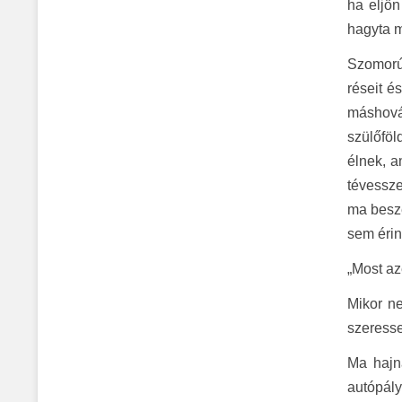
ha eljön
hagyta m
Szomorú 
réseit 
máshová,
szülőföl
élnek, a
tévessz
ma beszé
sem érin
„Most az
Mikor n
szeress
Ma hajna
autópál