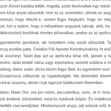
ézust József karjába tették, ringatta, aztán beolvadtak egy má
nem kínai anyát választott, mint az az ismeretlen, akinek az anyj
iztosan, hogy létezik-e, sosem fogja megtudni, hogy én m
at. Azt is tudom, hogy a mélyekben angyalok laknak, akik, ha 
ldökzsinórrá fonódnak minden pillanatban, amikor az az aprócs
gyerekemre gondolok, aki helyettem más anyát választott. Ta
cig eszébe jutok. Felidézi Pál Apostol Korinthusiakhoz írt el
ik asszonyt. Talán épp azt az aprócska kínai nőt, akinek a 
eném, talán köddé válna vagy elporladna, semmit szitálna a m
adásig. Akkor aztán Jézus kézen fogja őket, és egyenként viszi
rózsapirossá változnak az izgatottságtól. Ma álmomból ébr
 kínai asszony, akivel csak egyszer találkoztam életemben.
aria, Mater Dei, ora pro nobis, peccatoribus, nunc, et in hor
ál érettünk, bűnösökért, most és halálunk óráján. És imádkozz
emették csecsemőjüket. Mindannyiunk anyja, adj nekünk erőt, h