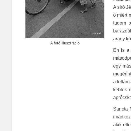
A síró J
ő miért 
tudom b
barázdák
arany kö
A fotó illusztráció
Én is a 
másodper
egy más
megérint
a feltám
keblek 
aprócska
Sancta M
imádkozz
akik elt