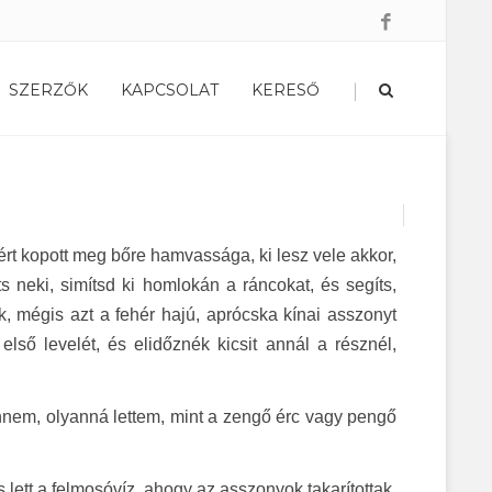
|
SZERZŐK
KAPCSOLAT
KERESŐ
iért kopott meg bőre hamvassága, ki lesz vele akkor,
s neki, simítsd ki homlokán a ráncokat, és segíts,
, mégis azt a fehér hajú, aprócska kínai asszonyt
első levelét, és elidőznék kicsit annál a résznél,
nnem, olyanná lettem, mint a zengő érc vagy pengő
 lett a felmosóvíz, ahogy az asszonyok takarítottak.