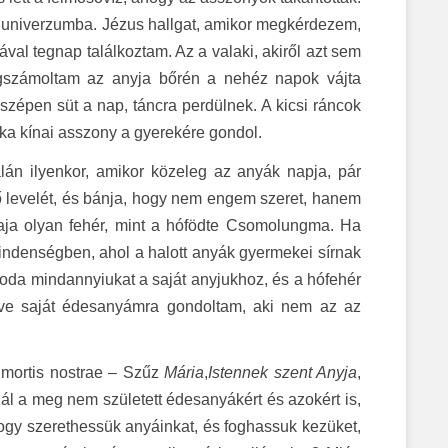
sik univerzumba. Jézus hallgat, amikor megkérdezem,
ával tegnap találkoztam. Az a valaki, akiről azt sem
egszámoltam az anyja bőrén a nehéz napok vájta
szépen süt a nap, táncra perdülnek. A kicsi ráncok
ka kínai asszony a gyerekére gondol.
lán ilyenkor, amikor közeleg az anyák napja, pár
ső levelét, és bánja, hogy nem engem szeret, hanem
haja olyan fehér, mint a hófödte Csomolungma. Ha
indenségben, ahol a halott anyák gyermekei sírnak
 oda mindannyiukat a saját anyjukhoz, és a hófehér
edve saját édesanyámra gondoltam, aki nem az az
a mortis nostrae – Szűz
Mária
,
Istennek szent Anyja
,
ál a meg nem született édesanyákért és azokért is,
ogy szerethessük anyáinkat, és foghassuk kezüket,