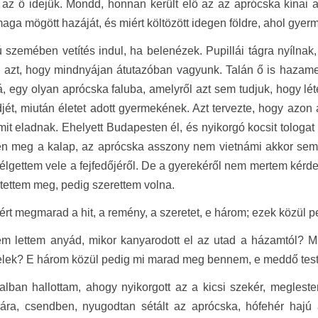
 az ő idejük. Mondd, honnan került elő az az aprócska kínai as
aga mögött hazáját, és miért költözött idegen földre, ahol gy
szemében vetítés indul, ha belenézek. Pupillái tágra nyílnak
és azt, hogy mindnyájan átutazóban vagyunk. Talán ő is haz
 egy olyan aprócska faluba, amelyről azt sem tudjuk, hogy léte
djét, miután életet adott gyermekének. Azt tervezte, hogy azon
mit eladnak. Ehelyett Budapesten él, és nyikorgó kocsit tologat
en meg a kalap, az aprócska asszony nem vietnámi akkor sem,
lgettem vele a fejfedőjéről. De a gyerekéről nem mertem kérde
tettem meg, pedig szerettem volna.
ért megmarad a hit, a remény, a szeretet, e három; ezek közül pe
em lettem anyád, mikor kanyarodott el az utad a házamtól? M
elek? E három közül pedig mi marad meg bennem, e meddő tes
lban hallottam, ahogy nyikorgott az a kicsi szekér, megleste
yára, csendben, nyugodtan sétált az aprócska, hófehér haj