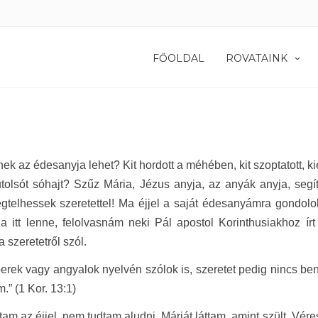
FŐOLDAL
ROVATAINK
nek az édesanyja lehet? Kit hordott a méhében, kit szoptatott, k
tolsót sóhajt? Szűz Mária, Jézus anyja, az anyák anyja, segít
telhessek szeretettel! Ma éjjel a saját édesanyámra gondolok
a itt lenne, felolvasnám neki Pál apostol Korinthusiakhoz írt 
 szeretetről szól.
rek vagy angyalok nyelvén szólok is, szeretet pedig nincs be
.” (1 Kor. 13:1)
am az éjjel, nem tudtam aludni. Máriát láttam, amint szült. Véres