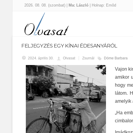
2026. 08. 08. (szombat) |
Ma: László
| Holnap: Emõd
FELJEGYZÉS EGY KÍNAI ÉDESANYÁRÓL
2024. április 30.
Olvasat
Zsurnál
Döme Barbara
Vajon ki
amikor u
hogy meg
látom. H
amelyik a
„Ha embe
cimbalom
Imádkozt