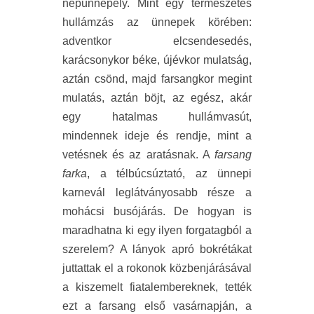
népünnepély. Mint egy természetes
hullámzás az ünnepek körében:
adventkor elcsendesedés,
karácsonykor béke, újévkor mulatság,
aztán csönd, majd farsangkor megint
mulatás, aztán böjt, az egész, akár
egy hatalmas hullámvasút,
mindennek ideje és rendje, mint a
vetésnek és az aratásnak. A
farsang
farka
, a télbúcsúztató, az ünnepi
karnevál leglátványosabb része a
mohácsi busójárás. De hogyan is
maradhatna ki egy ilyen forgatagból a
szerelem? A lányok apró bokrétákat
juttattak el a rokonok közbenjárásával
a kiszemelt fiatalembereknek, tették
ezt a farsang első vasárnapján, a