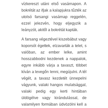
vízkereszt utáni első vasárnapon. A
bokrétát az ifjak a kalapjukra tűzték az
utolsó farsangi vasárnap reggelén,
ezzel jelezvén, hogy eljegyzik a
leányzót, akitől a bokrétát kapták.
A farsang végeztével kiszebábut vagy
koporsót égettek, elzavarták a telet, s
valóban, az ember lelke, amint
hosszabbodni kezdenek a nappalok,
egyre inkább várja a tavaszt, többet
kíván a levegőn lenni, megújulni. A tél
végét, a tavasz kezdetét ünnepelni
vágyunk, valaki hangos mulatsággal,
valaki pedig egy kerti hintában
üldögélve vagy kirándulással, de
valamilyen formában üdvözölni kell a