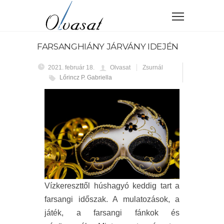
FARSANGHIÁNY JÁRVÁNY IDEJÉN
2021. február 18.
Olvasat
Zsurnál
Lőrincz P. Gabriella
Vízkereszttől húshagyó keddig tart a
farsangi időszak. A mulatozások, a
játék, a farsangi fánkok és