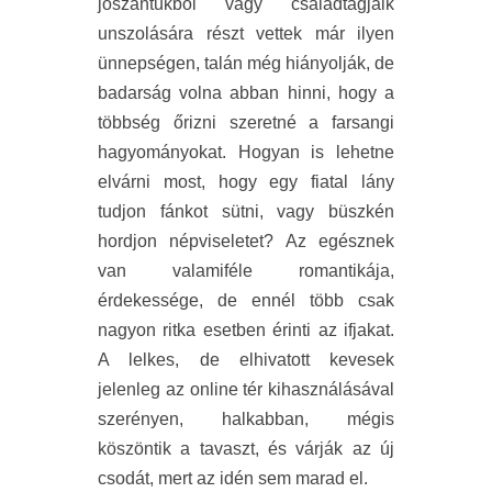
jószántukból vagy családtagjaik
unszolására részt vettek már ilyen
ünnepségen, talán még hiányolják, de
badarság volna abban hinni, hogy a
többség őrizni szeretné a farsangi
hagyományokat. Hogyan is lehetne
elvárni most, hogy egy fiatal lány
tudjon fánkot sütni, vagy büszkén
hordjon népviseletet? Az egésznek
van valamiféle romantikája,
érdekessége, de ennél több csak
nagyon ritka esetben érinti az ifjakat.
A lelkes, de elhivatott kevesek
jelenleg az online tér kihasználásával
szerényen, halkabban, mégis
köszöntik a tavaszt, és várják az új
csodát, mert az idén sem marad el.