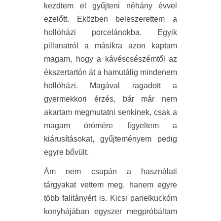
kezdtem el gyűjteni néhány évvel
ezelőtt. Eközben beleszerettem a
hollóházi porcelánokba. Egyik
pillanatról a másikra azon kaptam
magam, hogy a kávéscsészémtől az
ékszertartón át a hamutálig mindenem
hollóházi. Magával ragadott a
gyermekkori érzés, bár már nem
akartam megmutatni senkinek, csak a
magam örömére figyeltem a
kiárusításokat, gyűjteményem pedig
egyre bővült.
Ám nem csupán a használati
tárgyakat vettem meg, hanem egyre
több falitányért is. Kicsi panelkuckóm
konyhájában egyszer megpróbáltam