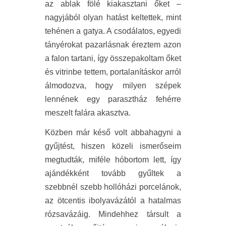
az ablak fölé kiakasztani őket –
nagyjából olyan hatást keltettek, mint
tehénen a gatya. A csodálatos, egyedi
tányérokat pazarlásnak éreztem azon
a falon tartani, így összepakoltam őket
és vitrinbe tettem, portalanításkor arról
álmodozva, hogy milyen szépek
lennének egy parasztház fehérre
meszelt falára akasztva.
Közben már késő volt abbahagyni a
gyűjtést, hiszen közeli ismerőseim
megtudták, miféle hóbortom lett, így
ajándékként tovább gyűltek a
szebbnél szebb hollóházi porcelánok,
az ötcentis ibolyavázától a hatalmas
rózsavázáig. Mindehhez társult a