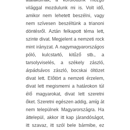
világgal mozdulunk mi is. Volt idő,
amikor nem lehetett beszélni, vagy
nem szívesen beszéltünk a trianoni
döntésről. Aztán felkapott téma lett,
szinte divat. Megjelent a nemzeti rock
mint irányzat. A
nagymagyarországos
póló, kulcstartó, kitűző stb., a
tarsolyviselés, a székely zászló,
árpádsávos
zászló, bocskai öltözet
divat lett. Előtört a nemzeti érzelem,
divat lett megismerni a határokon túl
élő magyarokat, divat lett szeretni
őket. Szeretni egészen addig, amíg át
nem települnek Magyarországra. Ha
áttelepül, akkor itt kap járandóságot,
itt szavaz, itt szól bele bármibe, ez