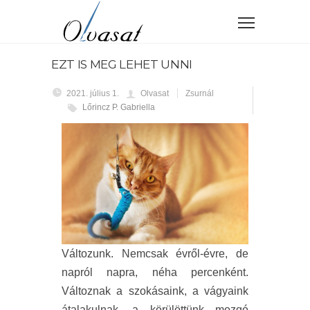
EZT IS MEG LEHET UNNI
2021. július 1.
Olvasat
Zsurnál
Lőrincz P. Gabriella
Változunk. Nemcsak évről-évre, de
napról napra, néha percenként.
Változnak a szokásaink, a vágyaink
átalakulnak, a körülöttünk mozgó