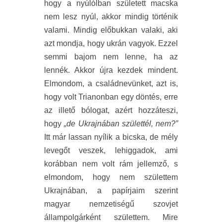
hogy a nyúlólban született macska
nem lesz nyúl, akkor mindig történik
valami. Mindig előbukkan valaki, aki
azt mondja, hogy ukrán vagyok. Ezzel
semmi bajom nem lenne, ha az
lennék. Akkor újra kezdek mindent.
Elmondom, a családnevünket, azt is,
hogy volt Trianonban egy döntés, erre
az illető bólogat, azért hozzáteszi,
hogy
„de Ukrajnában születtél, nem?”
Itt már lassan nyílik a bicska, de mély
levegőt veszek, lehiggadok, ami
korábban nem volt rám jellemző, s
elmondom, hogy nem születtem
Ukrajnában, a papírjaim szerint
magyar nemzetiségű szovjet
állampolgárként születtem. Mire