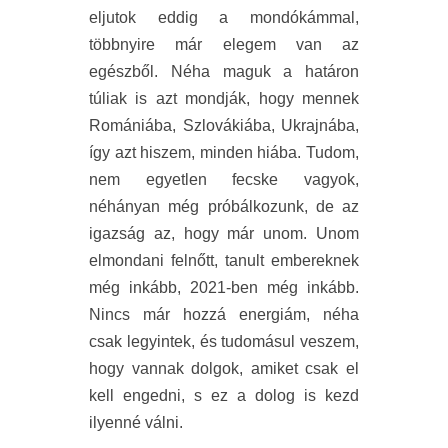
eljutok eddig a mondókámmal,
többnyire már elegem van az
egészből. Néha maguk a határon
túliak is azt mondják, hogy mennek
Romániába, Szlovákiába, Ukrajnába,
így azt hiszem, minden hiába. Tudom,
nem egyetlen fecske vagyok,
néhányan még próbálkozunk, de az
igazság az, hogy már unom. Unom
elmondani felnőtt, tanult embereknek
még inkább, 2021-ben még inkább.
Nincs már hozzá energiám, néha
csak legyintek, és tudomásul veszem,
hogy vannak dolgok, amiket csak el
kell engedni, s ez a dolog is kezd
ilyenné válni.