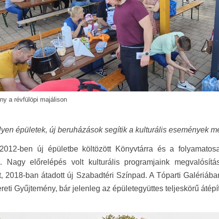
y a révfülöpi majálison
lyen épületek, új beruházások segítik a kulturális események m
 2012-ben új épületbe költözött Könyvtárra és a folyamatos
k. Nagy előrelépés volt kulturális programjaink megvalósí
t, 2018-ban átadott új Szabadtéri Színpad. A Tóparti Galériában
eti Gyűjtemény, bár jelenleg az épületegyüttes teljeskörű átépí