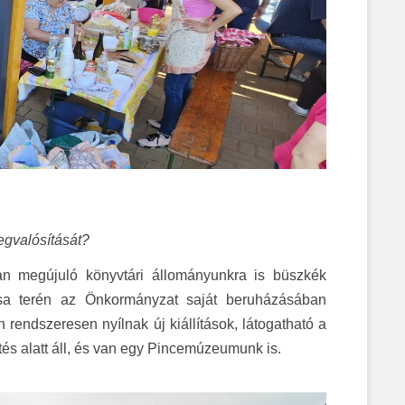
egvalósítását?
an megújuló könyvtári állományunkra is büszkék
tása terén az Önkormányzat saját beruházásában
 rendszeresen nyílnak új kiállítások, látogatható a
tés alatt áll, és van egy Pincemúzeumunk is.