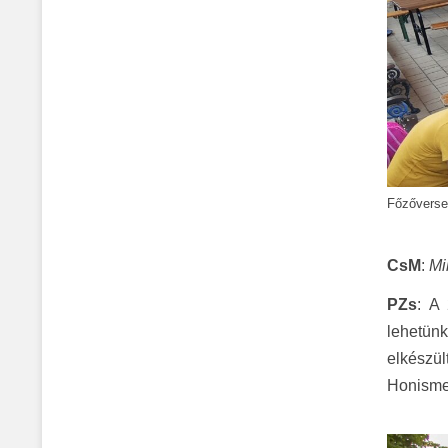
Főzőversen
CsM
:
Mi
PZs
: A
lehetün
elkészül
Honismer