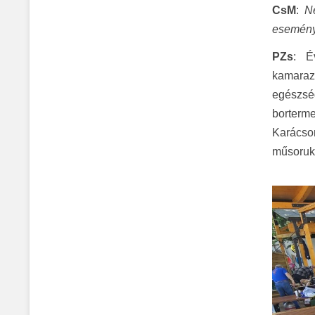
CsM
:
N
esemény
PZs
: É
kamaraze
egészsé
borterm
Karácso
műsoruk