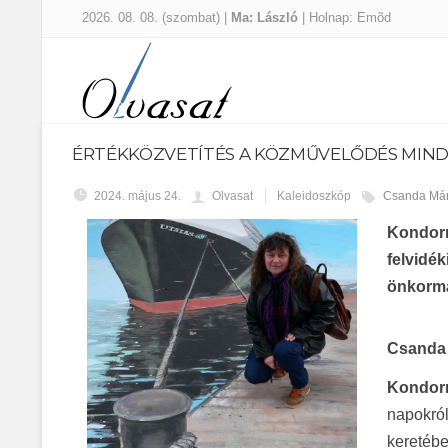
2026. 08. 08. (szombat) |
Ma: László
| Holnap: Emõd
ÉRTÉKKÖZVETÍTÉS A KÖZMŰVELŐDÉS MIN
2024. május 24.
Olvasat
Kaleidoszkóp
Csanda Már
Kondorn
felvidé
önkormán
Csanda 
Kondor
napokról
keretébe