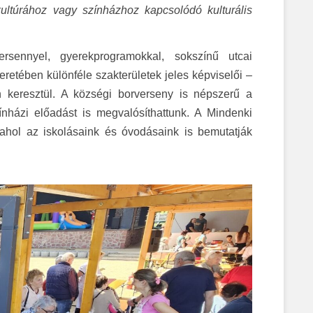
ultúrához vagy színházhoz kapcsolódó kulturális
versennyel, gyerekprogramokkal, sokszínű utcai
retében különféle szakterületek jeles képviselői –
 keresztül. A községi borverseny is népszerű a
nházi előadást is megvalósíthattunk. A Mindenki
hol az iskolásaink és óvodásaink is bemutatják