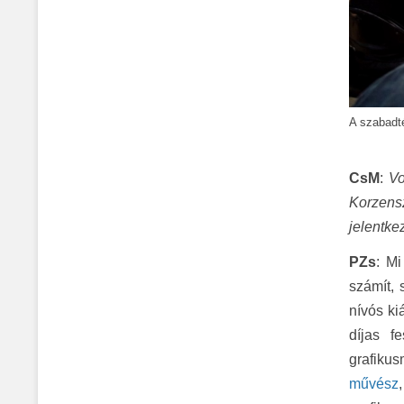
A szabadt
CsM
:
Vo
Korzens
jelentke
PZs
: Mi
számít, 
nívós ki
díjas f
grafiku
művész