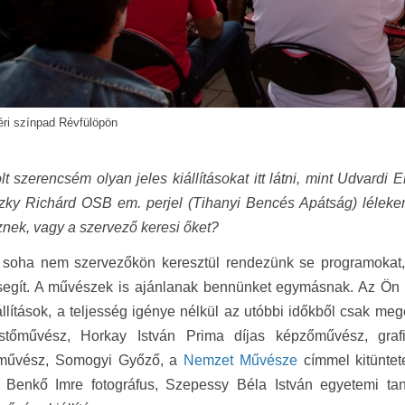
éri színpad Révfülöpön
lt szerencsém olyan jeles kiállításokat itt látni, mint Udvardi E
zky Richárd OSB em. perjel (Tihanyi Bencés Apátság) lélekem
znek, vagy a szervező keresi őket?
 soha nem szervezőkön keresztül rendezünk se programokat, s
segít. A művészek is ajánlanak bennünket egymásnak. Az Ön ál
állítások, a teljesség igénye nélkül az utóbbi időkből csak 
estőművész, Horkay István Prima díjas képzőművész, gra
sművész, Somogyi Győző, a
Nemzet Művésze
címmel kitüntet
, Benkő Imre fotográfus, Szepessy Béla István egyetemi taná