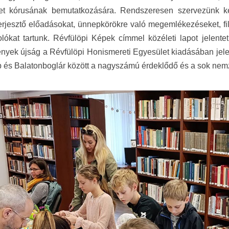
et kórusának bemutatkozására. Rendszeresen szervezünk ké
erjesztő előadásokat, ünnepkörökre való megemlékezéseket, film
ókat tartunk. Révfülöpi Képek címmel közéleti lapot jelente
yek újság a Révfülöpi Honismereti Egyesület kiadásában jele
 és Balatonboglár között a nagyszámú érdeklődő és a sok nemze