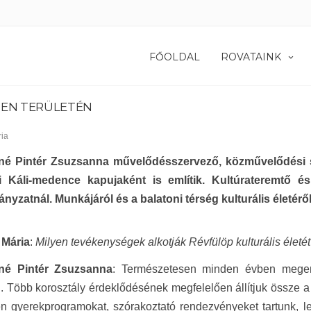
FŐOLDAL
ROVATAINK
DEN TERÜLETÉN
ia
é Pintér Zsuzsanna művelődésszervező, közművelődési s
ki Káli-medence kapujaként is említik. Kultúrateremtő 
yzatnál. Munkájáról és a balatoni térség kulturális életéről
Mária
:
Milyen tevékenységek alkotják Révfülöp kulturális életé
né Pintér Zsuzsanna
: Természetesen minden évben megeml
. Több korosztály érdeklődésének megfelelően állítjuk össze a p
n gyerekprogramokat, szórakoztató rendezvényeket tartunk, le