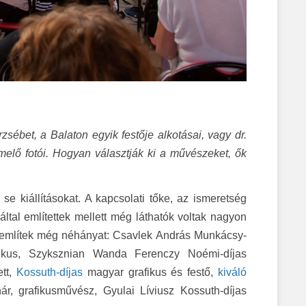
rzsébet, a Balaton egyik festője alkotásai, vagy dr.
elő fotói. Hogyan választják ki a művészeket, ők
e kiállításokat. A kapcsolati tőke, az ismeretség
tal említettek mellett még láthatók voltak nagyon
megemlítek még néhányat: Csavlek András Munkácsy-
fikus, Szyksznian Wanda Ferenczy Noémi-díjas
ett,
Kossuth-díjas
magyar grafikus és festő,
kiváló
r, grafikusművész, Gyulai Líviusz Kossuth-díjas