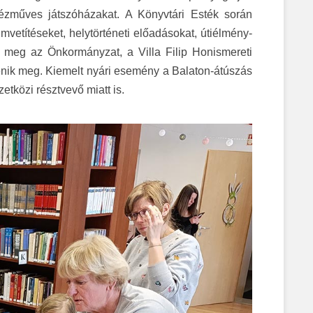
zműves játszóházakat. A Könyvtári Esték során
vetítéseket, helytörténeti előadásokat, útiélmény-
t meg az Önkormányzat, a Villa Filip Honismereti
nik meg. Kiemelt nyári esemény a Balaton-átúszás
tközi résztvevő miatt is.