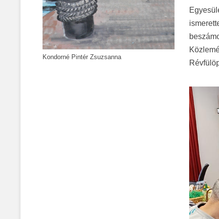
Egyesül
ismerett
beszámol
Közlemén
Kondorné Pintér Zsuzsanna
Révfülöp