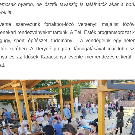
emcsak nyáron, de ősztől tavaszig is találhatók akár a bork
ek itt…
vente szervezünk forraltbor-főző versenyt, majálist főző
nekari rendezvényeket tartunk. A Téli Esték programsorozat ke
gügy, sport, építészet, tudomány – a vendégeink egy héten
elők körében. A Déryné program támogatásával már több szí
nya és az Idősek Karácsonya évente megrendezésre kerül, a
at.