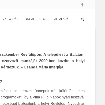
|
SZERZŐK
KAPCSOLAT
KERESŐ
zakember Révfülöpön. A települést a Balaton-
és szervező munkáját 2009-ben kezdte a helyi
 kérdeztük. – Csanda Mária interjúja.
t?
ékezünk nemzeti ünnepeinkről, különféle jeles
rogramokat, így a Villa Filip Napok nyári fesztivál
hetőséget biztosítunk a helyi Révfülöpi Nyugdíjas