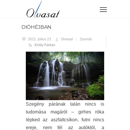
DIÓHÉJBAN
2021. július 23.
Olvasat
Zsurnál
Király Farkas
Szegény párának talán nincs is
tudomása magáról – girhes róka
lépked az aszfaltcsíkon, futni nincs
ereje, nem fél az autóktól, a