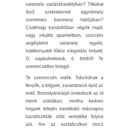
valamely vadászkastélyban? Titkokat
őrző szekreternek egynémely
szerelmes baronesz hálójában?
Csakhogy kandallóban végzik majd,
vagy inkább sparheltben, szociális
segélyként valamely egyéb,
hatékonyabb fűtési megoldás helyett.
Ó, napkollektorok, ó, földhő! Te
szerencsétlen bolygó.
Te szerencsés vidék. Tobzódnak a
fenyők, a tölgyek, zavartalanul épül az
erdő. Borostyánkárpit ömledezik az út
menti sziklákon, mintha kedves
hegyek tetején kandikáló másnapos
bazaltsziklák zöld verejtéke folyna
alá. Ám az aszfaltcsíkon nincs