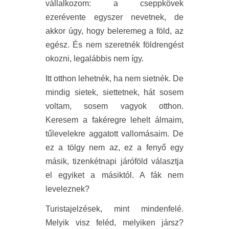
vállalkozom: a cseppkövek
ezerévente egyszer nevetnek, de
akkor úgy, hogy beleremeg a föld, az
egész. És nem szeretnék földrengést
okozni, legalábbis nem így.
Itt otthon lehetnék, ha nem sietnék. De
mindig sietek, siettetnek, hát sosem
voltam, sosem vagyok otthon.
Keresem a fakéregre lehelt álmaim,
tűlevelekre aggatott vallomásaim. De
ez a tölgy nem az, ez a fenyő egy
másik, tizenkétnapi járóföld választja
el egyiket a másiktól. A fák nem
leveleznek?
Turistajelzések, mint mindenfelé.
Melyik visz feléd, melyiken jársz?