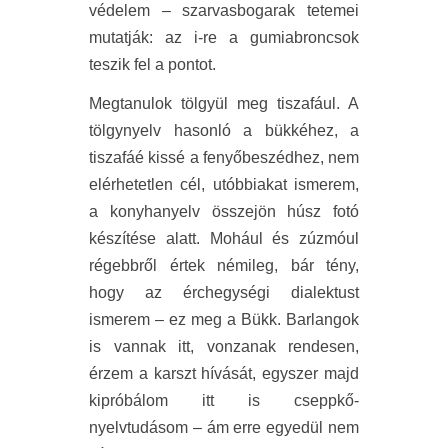
védelem – szarvasbogarak tetemei
mutatják: az i-re a gumiabroncsok
teszik fel a pontot.
Megtanulok tölgyül meg tiszafául. A
tölgynyelv hasonló a bükkéhez, a
tiszafáé kissé a fenyőbeszédhez, nem
elérhetetlen cél, utóbbiakat ismerem,
a konyhanyelv összejön húsz fotó
készítése alatt. Mohául és zúzmóul
régebbről értek némileg, bár tény,
hogy az érchegységi dialektust
ismerem – ez meg a Bükk. Barlangok
is vannak itt, vonzanak rendesen,
érzem a karszt hívását, egyszer majd
kipróbálom itt is cseppkő-
nyelvtudásom – ám erre egyedül nem