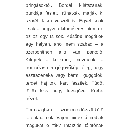
bringásoktól. Bordái kilátszanak,
bundája feslett, rühatkák marják ki
szőrét, talán veszett is. Egyet látok
csak a negyven kilométeres úton, de
ez az egy is sok. Később megállok
egy helyen, ahol nem szabad – a
szerpentinen alig van parkoló.
Kilépek a kocsiból, mozdulok, a
trombózis nem jó jövőkép, főleg, hogy
asztrazeneka vagy bármi, guggolok,
térdet hajlítok, kart feszítek. Tüdőt
töltök friss, hegyi levegővel. Körbe
nézek.
Forróságban szomorkodó-szürkülő
farönkhalmok. Vajon minek álmodták
magukat e fák? Intarziás tálalónak