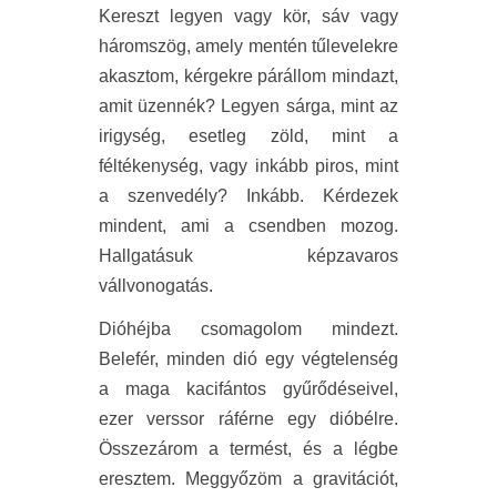
Kereszt legyen vagy kör, sáv vagy
háromszög, amely mentén tűlevelekre
akasztom, kérgekre párállom mindazt,
amit üzennék? Legyen sárga, mint az
irigység, esetleg zöld, mint a
féltékenység, vagy inkább piros, mint
a szenvedély? Inkább. Kérdezek
mindent, ami a csendben mozog.
Hallgatásuk képzavaros
vállvonogatás.
Dióhéjba csomagolom mindezt.
Belefér, minden dió egy végtelenség
a maga kacifántos gyűrődéseivel,
ezer verssor ráférne egy dióbélre.
Összezárom a termést, és a légbe
eresztem. Meggyőzöm a gravitációt,