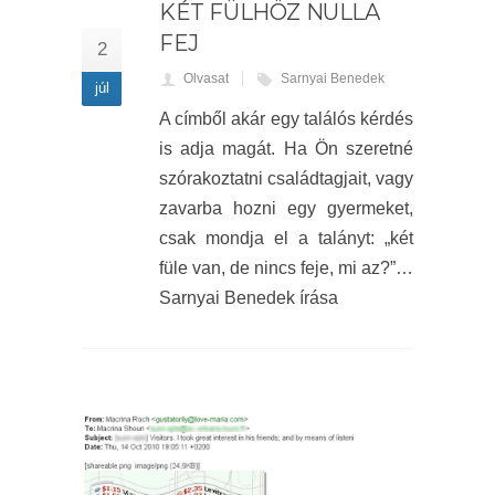
KÉT FÜLHÖZ NULLA
FEJ
2
Olvasat
Sarnyai Benedek
júl
A címből akár egy találós kérdés
is adja magát. Ha Ön szeretné
szórakoztatni családtagjait, vagy
zavarba hozni egy gyermeket,
csak mondja el a talányt: „két
füle van, de nincs feje, mi az?”…
Sarnyai Benedek írása