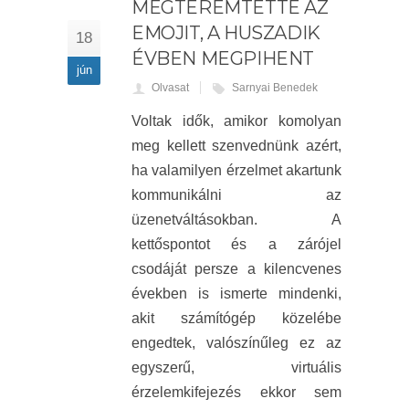
MEGTEREMTETTE AZ
EMOJIT, A HUSZADIK
18
ÉVBEN MEGPIHENT
jún
Olvasat
Sarnyai Benedek
Voltak idők, amikor komolyan
meg kellett szenvednünk azért,
ha valamilyen érzelmet akartunk
kommunikálni az
üzenetváltásokban. A
kettőspontot és a zárójel
csodáját persze a kilencvenes
években is ismerte mindenki,
akit számítógép közelébe
engedtek, valószínűleg ez az
egyszerű, virtuális
érzelemkifejezés ekkor sem