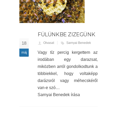
FÜLÜNKBE ZIZEGÜNK
18
Olvasat
Sarnyai Benedek
Vagy tíz percig kergettem az
máj
irodában egy darazsat,
miközben arról gondolkodtunk a
többiekkel, hogy voltaképp
darázsról vagy méhecskéről
van-e szó…
Sarnyai Benedek írása