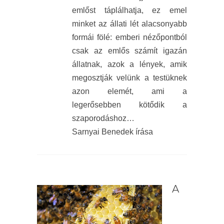
emlőst táplálhatja, ez emel
minket az állati lét alacsonyabb
formái fölé: emberi nézőpontból
csak az emlős számít igazán
állatnak, azok a lények, amik
megosztják velünk a testüknek
azon elemét, ami a
legerősebben kötődik a
szaporodáshoz…
Sarnyai Benedek írása
A