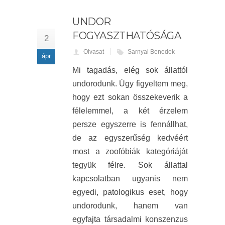
UNDOR
FOGYASZTHATÓSÁGA
2
Olvasat
Sarnyai Benedek
ápr
Mi tagadás, elég sok állattól
undorodunk. Úgy figyeltem meg,
hogy ezt sokan összekeverik a
félelemmel, a két érzelem
persze egyszerre is fennállhat,
de az egyszerűség kedvéért
most a zoofóbiák kategóriáját
tegyük félre. Sok állattal
kapcsolatban ugyanis nem
egyedi, patologikus eset, hogy
undorodunk, hanem van
egyfajta társadalmi konszenzus