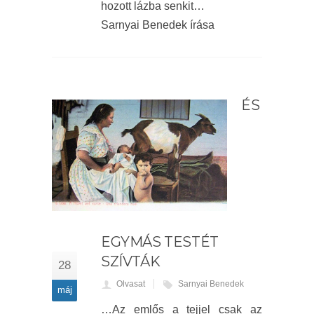
hozott lázba senkit…
Sarnyai Benedek írása
ÉS
EGYMÁS TESTÉT
SZÍVTÁK
28
Olvasat
Sarnyai Benedek
máj
…Az emlős a tejjel csak az