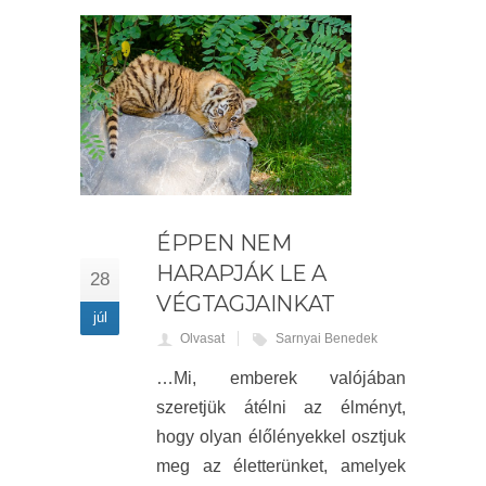
ÉPPEN NEM
HARAPJÁK LE A
28
VÉGTAGJAINKAT
júl
Olvasat
Sarnyai Benedek
…Mi, emberek valójában
szeretjük átélni az élményt,
hogy olyan élőlényekkel osztjuk
meg az életterünket, amelyek