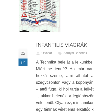
INFANTILIS VIAGRÁK
22
Olvasat
Sarnyai Benedek
A Technika belelát a lelkünkbe.
jún
Miért ne tenné? Ha már van
hozzá szeme, ami áthatol a
szegycsonton vagy a koponyán
– attól függ, ki hol tartja a lelkét
–, akkor belenéz, a legtöbbször
véletlenül. Olyan ez, mint amikor
egy férfinak véletlenül elkallódik