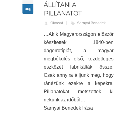
ÁLLÍTANI A
aug
PILLANATOT
Olvasat
Sarnyai Benedek
…Akik Magyarországon először
készítettek 1840-ben
dagerrotípiát, a magyar
megbékülés első, kezdetleges
eszközét fabrikálták össze.
Csak annyira álljunk meg, hogy
ránézünk ezekre a képekre.
Pillanatokat metszettek ki
nekünk az időből…
Sarnyai Benedek írása