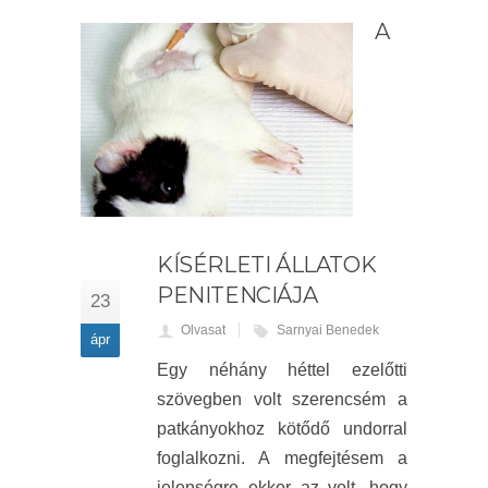
A
KÍSÉRLETI ÁLLATOK
PENITENCIÁJA
23
Olvasat
Sarnyai Benedek
ápr
Egy néhány héttel ezelőtti
szövegben volt szerencsém a
patkányokhoz kötődő undorral
foglalkozni. A megfejtésem a
jelenségre ekkor az volt, hogy