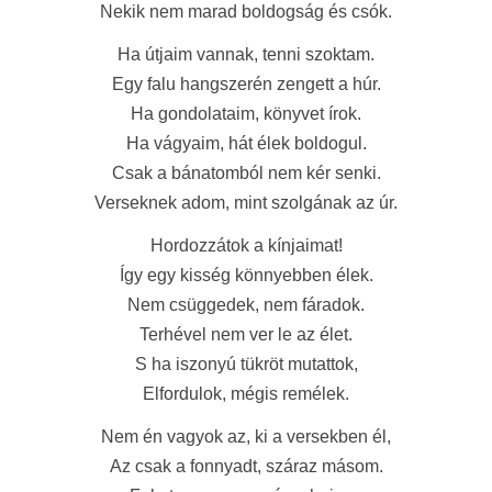
Nekik nem marad boldogság és csók.
Ha útjaim vannak, tenni szoktam.
Egy falu hangszerén zengett a húr.
Ha gondolataim, könyvet írok.
Ha vágyaim, hát élek boldogul.
Csak a bánatomból nem kér senki.
Verseknek adom, mint szolgának az úr.
Hordozzátok a kínjaimat!
Így egy kisség könnyebben élek.
Nem csüggedek, nem fáradok.
Terhével nem ver le az élet.
S ha iszonyú tükröt mutattok,
Elfordulok, mégis remélek.
Nem én vagyok az, ki a versekben él,
Az csak a fonnyadt, száraz másom.