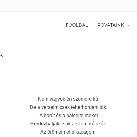
FŐOLDAL
ROVATAINK
K
Nem vagyok én szomorú fiú,
De a verseim csak teherhordani jók.
A borút és a balsejtelmeket
Hordozhatják csak a szomorú szók.
Az örömeimet elkacagom,