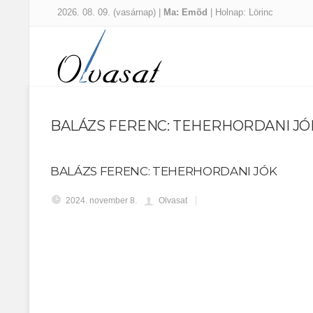
2026. 08. 09. (vasárnap) |
Ma: Emõd
| Holnap: Lörinc
BALÁZS FERENC: TEHERHORDANI JÓ
BALÁZS FERENC: TEHERHORDANI JÓK
2024. november 8.
Olvasat