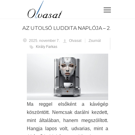
AZ UTOLSÓ LUDDITA NAPLÓJA – 2.
2025. november 7.
Olvasat
Zsurnál
Király Farkas
Ma reggel elsőként a kávégép
köszöntött. Nemcsak darálni kezdett,
mint általában, hanem megszólított.
Hangja lapos volt, udvarias, mint a