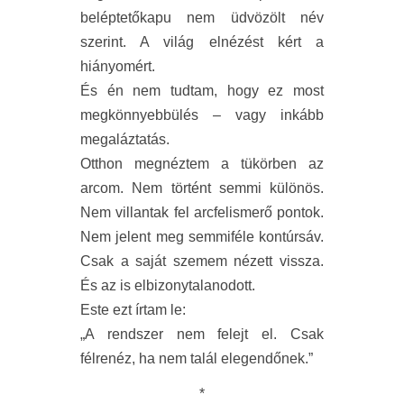
beléptetőkapu nem üdvözölt név
szerint. A világ elnézést kért a
hiányomért.
És én nem tudtam, hogy ez most
megkönnyebbülés – vagy inkább
megaláztatás.
Otthon megnéztem a tükörben az
arcom. Nem történt semmi különös.
Nem villantak fel arcfelismerő pontok.
Nem jelent meg semmiféle kontúrsáv.
Csak a saját szemem nézett vissza.
És az is elbizonytalanodott.
Este ezt írtam le:
„A rendszer nem felejt el. Csak
félrenéz, ha nem talál elegendőnek.”
*