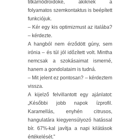
titkárnődroidoké, akiknek a
folyamatos szemkontaktus is beépített
funkciójuk.
– Kér egy kis optimizmust az italába?
– kérdezte.
A hangból nem érződött gúny, sem
irónia – és túl jól időzített volt. Mintha
nemcsak a szokásaimat ismerné,
hanem a gondolataim is tudná.
– Mit jelent ez pontosan? – kérdeztem
vissza.
A kijelző felvillantott egy ajánlatot:
„Későbbi jobb napok ízprofil.
Karamellás, enyhén citrusos,
hangulatára kiegyensúlyozó hatással
bír. 67%-kal javítja a napi kilátások
értékelését.”