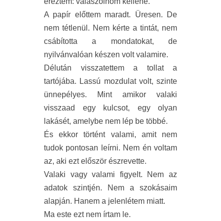
éreztem: válaszolnom kellene.
A papír előttem maradt. Üresen. De
nem tétlenül. Nem kérte a tintát, nem
csábította a mondatokat, de
nyilvánvalóan készen volt valamire.
Délután visszatettem a tollat a
tartójába. Lassú mozdulat volt, szinte
ünnepélyes. Mint amikor valaki
visszaad egy kulcsot, egy olyan
lakásét, amelybe nem lép be többé.
És ekkor történt valami, amit nem
tudok pontosan leírni. Nem én voltam
az, aki ezt először észrevette.
Valaki vagy valami figyelt. Nem az
adatok szintjén. Nem a szokásaim
alapján. Hanem a jelenlétem miatt.
Ma este ezt nem írtam le.