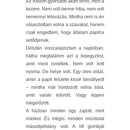
Az írásom gyorsabb akart lenni, mint a
kezem. Nem volt benne hiba, nem volt
semennyi tétovázás. Mintha nem is én
választottam volna a szavakat, hanem
csak engedtem, hogy általam papírra
vetődjenek.
Délután visszalapoztam a naplóban,
hátha megtalálom azt a bejegyzést,
amit most ismétlek. Nem volt írott
nyoma. De helye volt. Egy üres oldal,
amin a papír felülete kissé besüllyedt
– mintha már hordozott volna írást,
amit valaki kitörölt. Vagy éppen
megelőzött.
A házban minden úgy zajlott, mint
máskor. És mégis: minden mozdulat
másodpéldány volt. A lift gombját