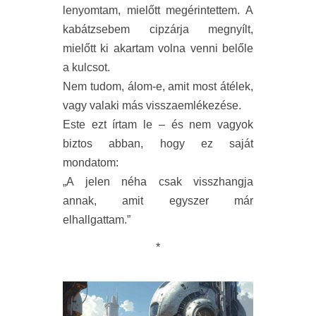
lenyomtam, mielőtt megérintettem. A
kabátzsebem cipzárja megnyílt,
mielőtt ki akartam volna venni belőle
a kulcsot.
Nem tudom, álom-e, amit most átélek,
vagy valaki más visszaemlékezése.
Este ezt írtam le – és nem vagyok
biztos abban, hogy ez saját
mondatom:
„A jelen néha csak visszhangja
annak, amit egyszer már
elhallgattam.”
*