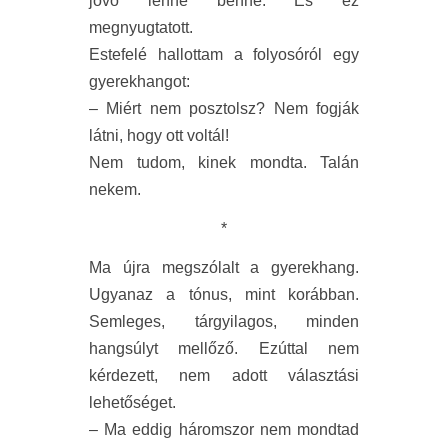
jövő lenne benne. És ez
megnyugtatott.
Estefelé hallottam a folyosóról egy
gyerekhangot:
– Miért nem posztolsz? Nem fogják
látni, hogy ott voltál!
Nem tudom, kinek mondta. Talán
nekem.
*
Ma újra megszólalt a gyerekhang.
Ugyanaz a tónus, mint korábban.
Semleges, tárgyilagos, minden
hangsúlyt mellőző. Ezúttal nem
kérdezett, nem adott választási
lehetőséget.
– Ma eddig háromszor nem mondtad