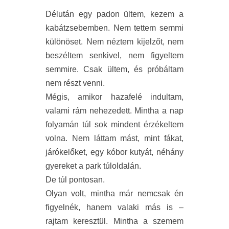
Délután egy padon ültem, kezem a
kabátzsebemben. Nem tettem semmi
különöset. Nem néztem kijelzőt, nem
beszéltem senkivel, nem figyeltem
semmire. Csak ültem, és próbáltam
nem részt venni.
Mégis, amikor hazafelé indultam,
valami rám nehezedett. Mintha a nap
folyamán túl sok mindent érzékeltem
volna. Nem láttam mást, mint fákat,
járókelőket, egy kóbor kutyát, néhány
gyereket a park túloldalán.
De túl pontosan.
Olyan volt, mintha már nemcsak én
figyelnék, hanem valaki más is –
rajtam keresztül. Mintha a szemem