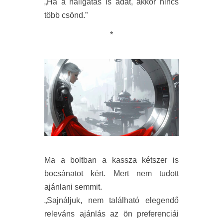
„Ha a hallgatás is adat, akkor nincs
több csönd.”
*
Ma a boltban a kassza kétszer is
bocsánatot kért. Mert nem tudott
ajánlani semmit.
„Sajnáljuk, nem található elegendő
releváns ajánlás az ön preferenciái