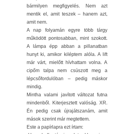
bármilyen megfigyelés. Nem azt
mentik el, amit teszek – hanem azt,
amit nem.
A nap folyamán egyre több tárgy
működött pontosabban, mint szokott.
A lámpa épp abban a pillanatban
hunyt ki, amikor kiléptem alóla. A lift
már várt, mielőtt hívhattam volna. A
cipőm talpa nem csúszott meg a
lépcsőfordulóban – pedig máskor
mindig.
Mintha valami javított változat futna
mindenből. Kiterjesztett valóság. XR.
Én pedig csak újrajátszanám, amit
mások szerint már megtettem.
Este a papírlapra ezt írtam: