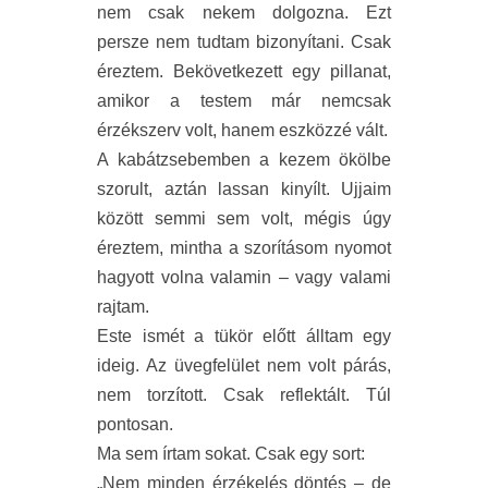
nem csak nekem dolgozna. Ezt
persze nem tudtam bizonyítani. Csak
éreztem. Bekövetkezett egy pillanat,
amikor a testem már nemcsak
érzékszerv volt, hanem eszközzé vált.
A kabátzsebemben a kezem ökölbe
szorult, aztán lassan kinyílt. Ujjaim
között semmi sem volt, mégis úgy
éreztem, mintha a szorításom nyomot
hagyott volna valamin – vagy valami
rajtam.
Este ismét a tükör előtt álltam egy
ideig. Az üvegfelület nem volt párás,
nem torzított. Csak reflektált. Túl
pontosan.
Ma sem írtam sokat. Csak egy sort:
„Nem minden érzékelés döntés – de