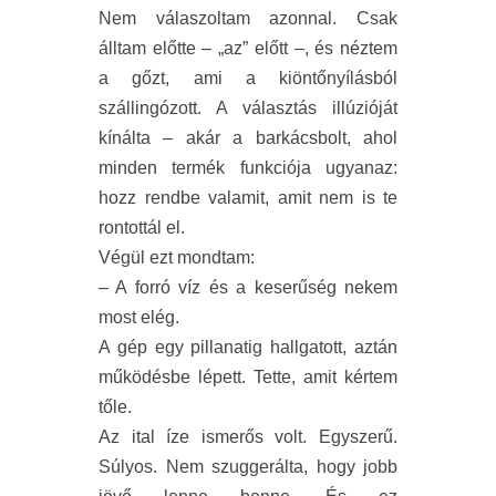
Nem válaszoltam azonnal. Csak
álltam előtte – „az” előtt –, és néztem
a gőzt, ami a kiöntőnyílásból
szállingózott. A választás illúzióját
kínálta – akár a barkácsbolt, ahol
minden termék funkciója ugyanaz:
hozz rendbe valamit, amit nem is te
rontottál el.
Végül ezt mondtam:
– A forró víz és a keserűség nekem
most elég.
A gép egy pillanatig hallgatott, aztán
működésbe lépett. Tette, amit kértem
tőle.
Az ital íze ismerős volt. Egyszerű.
Súlyos. Nem szuggerálta, hogy jobb