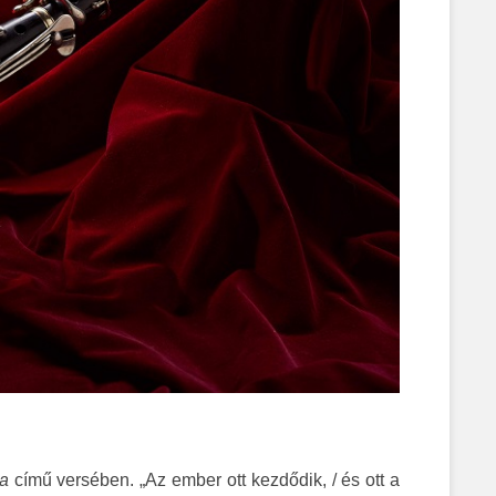
a
című versében. „Az ember ott kezdődik, / és ott a