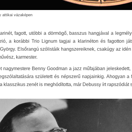
y attikai vázaképen
arinét, fagott, utóbbi a dörmögő, basszus hangjával a legmély
trió, a korábbi Trio Lignum tagjai a klarinéton és fagotton
György. Elsőrangú szólistáik hangszereiknek, csakúgy az idé
művész, karmester.
ét nagymestere Benny Goodman a jazz műfajában jeleskedett, és 
gszólaltatására született és népszerű napjainkig. Ahogyan a
, a klasszikus zenét is meghódította, már Debussy írt rapszódiát