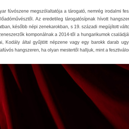
ar fúvószene megszólaltatója a tárogató, nemrég irodalmi fesz
lőadóművésztől. Az eredetileg tárogatósípnak hívott hangszer
tban, később népi zenekarokban, s 19. századi megújított változ
zeneszerzők komponálnak a 2014-től a hungarikumok családjáb
ai, Kodály által gyűjtött népzene vagy egy barokk darab ug
afúvós hangszeren, ha olyan mestertől halljuk, mint a fesztiválo