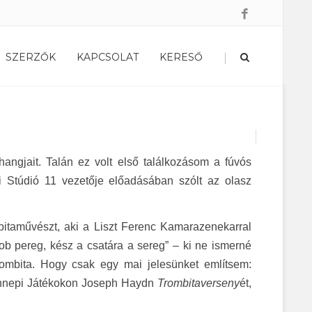
|
SZERZŐK
KAPCSOLAT
KERESŐ
ngjait. Talán ez volt első találkozásom a fúvós
i Stúdió 11 vezetője előadásában szólt az olasz
itaművészt, aki a Liszt Ferenc Kamarazenekarral
ob pereg, kész a csatára a sereg” – ki ne ismerné
rombita. Hogy csak egy mai jelesünket említsem:
 Ünnepi Játékokon Joseph Haydn
Trombitaverseny
ét,