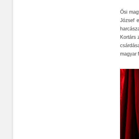
Ősi magy
József e
harcásza
Kortárs 
csárdás
magyar f