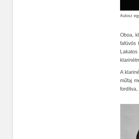
Aulosz eg
Oboa, kl
fafúvós 
Lakatos 
klarinét
A klarin
műfaj me
fordítva