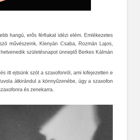
ebb hangú, erős férfiakat idézi elém. Emlékezetes
 játszó művészeink, Klenyán Csaba, Rozmán Lajos,
n hetvenedik születésnapot ünneplő Berkes Kálmán
itt ejtsünk szót a szaxofonról, ami kifejezetten e
 fuvola átkirándul a könnyűzenébe, úgy a szaxofon
 szaxofonra és zenekarra.