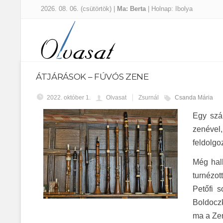
2026. 08. 06. (csütörtök) |
Ma: Berta
| Holnap: Ibolya
ÁTJÁRÁSOK – FÚVÓS ZENE
2022. október 1.
Olvasat
Zsurnál
Csanda Mária
Egy szál
zenével
feldolgo
Még hal
turnézot
Petőfi 
Boldocz
ma a Ze