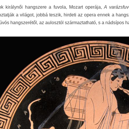
ok királynői hangszere a fuvola, Mozart operája,
A varázsfuv
ztatják a világot, jobbá teszik, hirdeti az opera ennek a hang
fúvós hangszerétől, az aulosztól származtatható, s a nádsípos