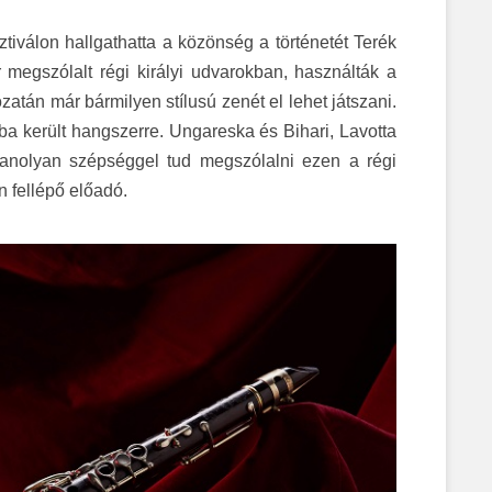
tiválon hallgathatta a közönség a történetét Terék
 megszólalt régi királyi udvarokban, használták a
atán már bármilyen stílusú zenét el lehet játszani.
a került hangszerre. Ungareska és Bihari, Lavotta
yanolyan szépséggel tud megszólalni ezen a régi
n fellépő előadó.