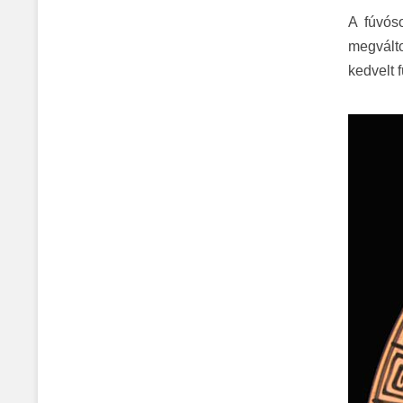
A fúvós
megválto
kedvelt 