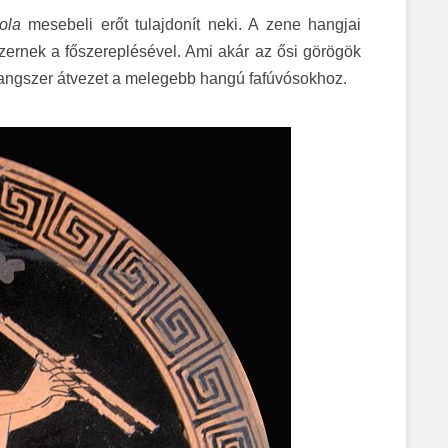
ola
mesebeli erőt tulajdonít neki. A zene hangjai
szernek a főszereplésével. Ami akár az ősi görögök
 hangszer átvezet a melegebb hangú fafúvósokhoz.