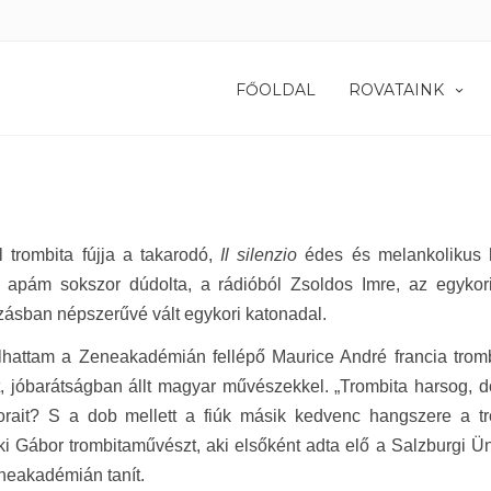
FŐOLDAL
ROVATAINK
 trombita fújja a takarodó,
Il silenzio
édes és melankolikus ha
, apám sokszor dúdolta, a rádióból Zsoldos Imre, az egykor
zásban népszerűvé vált egykori katonadal.
lhattam a Zeneakadémián fellépő Maurice André francia tromb
t, jóbarátságban állt magyar művészekkel. „Trombita harsog, d
sorait? S a dob mellett a fiúk másik kedvenc hangszere a t
ki Gábor trombitaművészt, aki elsőként adta elő a Salzburgi
neakadémián tanít.