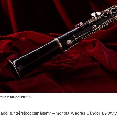
forrás: hungarikum.hu)
sából tündérsípot csináltam” – mondja Weöres Sándor a
Furuly