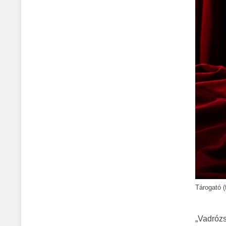
Tárogató (
„Vadróz