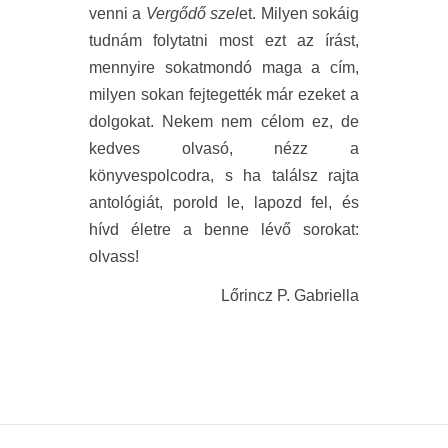
venni a
Vergődő szel
et. Milyen sokáig
tudnám folytatni most ezt az írást,
mennyire sokatmondó maga a cím,
milyen sokan fejtegették már ezeket a
dolgokat. Nekem nem célom ez, de
kedves olvasó, nézz a
könyvespolcodra, s ha találsz rajta
antológiát, porold le, lapozd fel, és
hívd életre a benne lévő sorokat:
olvass!
Lőrincz P. Gabriella