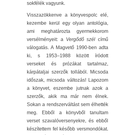
sokfélék vagyunk.
Visszazökkenve a könyvespolc elé,
kezembe kerül egy olyan antológia,
ami meghatározta gyermekkorom
versélményeit: a
Vergődő szél
című
válogatás. A Magvető 1990-ben adta
ki, s 1953–1988 között íródott
verseket és prózákat tartalmaz,
kárpátaljai szerzők tollából. Micsoda
időszak, micsoda változás! Lapozom
a könyvet, eszembe jutnak azok a
szerzők, akik ma már nem élnek.
Sokan a rendszerváltást sem élhették
meg. Ebből a könyvből tanultam
verset szavalóversenyekre, és ebből
készítettem fel később versmondókat.