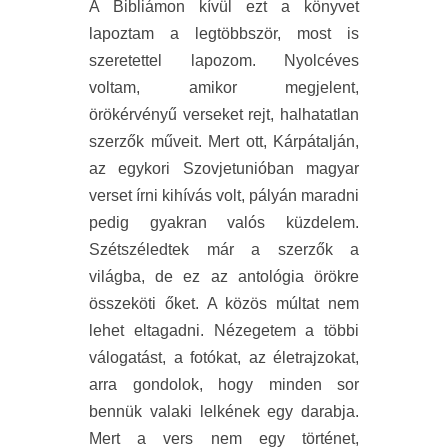
A Bibliámon kívül ezt a könyvet
lapoztam a legtöbbször, most is
szeretettel lapozom. Nyolcéves
voltam, amikor megjelent,
örökérvényű verseket rejt, halhatatlan
szerzők műveit. Mert ott, Kárpátalján,
az egykori Szovjetunióban magyar
verset írni kihívás volt, pályán maradni
pedig gyakran valós küzdelem.
Szétszéledtek már a szerzők a
világba, de ez az antológia örökre
összeköti őket. A közös múltat nem
lehet eltagadni. Nézegetem a többi
válogatást, a fotókat, az életrajzokat,
arra gondolok, hogy minden sor
bennük valaki lelkének egy darabja.
Mert a vers nem egy történet,