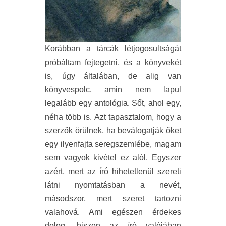
Korábban a tárcák létjogosultságát
próbáltam fejtegetni, és a könyvekét
is, úgy általában, de alig van
könyvespolc, amin nem lapul
legalább egy antológia. Sőt, ahol egy,
néha több is. Azt tapasztalom, hogy a
szerzők örülnek, ha beválogatják őket
egy ilyenfajta seregszemlébe, magam
sem vagyok kivétel ez alól. Egyszer
azért, mert az író hihetetlenül szereti
látni nyomtatásban a nevét,
másodszor, mert szeret tartozni
valahová. Ami egészen érdekes
dolog, hiszen az író valójában