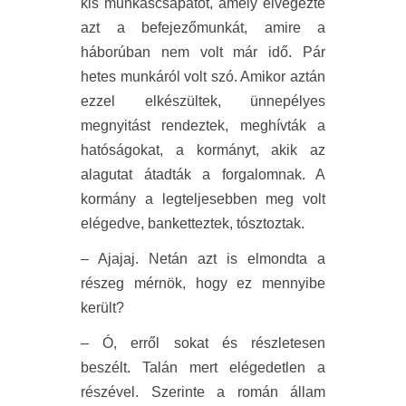
kis munkáscsapatot, amely elvégezte
azt a befejezőmunkát, amire a
háborúban nem volt már idő. Pár
hetes munkáról volt szó. Amikor aztán
ezzel elkészültek, ünnepélyes
megnyitást rendeztek, meghívták a
hatóságokat, a kormányt, akik az
alagutat átadták a forgalomnak. A
kormány a legteljesebben meg volt
elégedve, banketteztek, tósztoztak.
– Ajajaj. Netán azt is elmondta a
részeg mérnök, hogy ez mennyibe
került?
– Ó, erről sokat és részletesen
beszélt. Talán mert elégedetlen a
részével. Szerinte a román állam