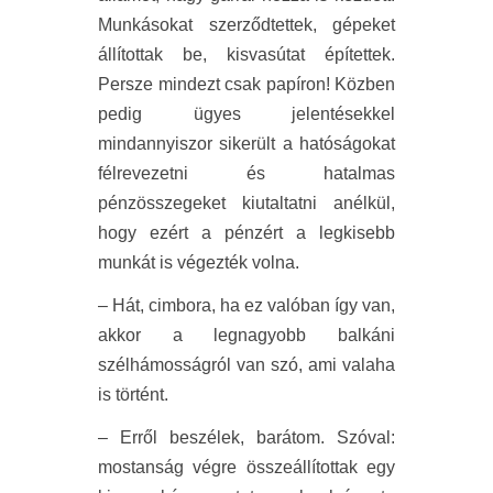
Munkásokat szerződtettek, gépeket
állítottak be, kisvasútat építettek.
Persze mindezt csak papíron! Közben
pedig ügyes jelentésekkel
mindannyiszor sikerült a hatóságokat
félrevezetni és hatalmas
pénzösszegeket kiutaltatni anélkül,
hogy ezért a pénzért a legkisebb
munkát is végezték volna.
– Hát, cimbora, ha ez valóban így van,
akkor a legnagyobb balkáni
szélhámosságról van szó, ami valaha
is történt.
– Erről beszélek, barátom. Szóval:
mostanság végre összeállítottak egy