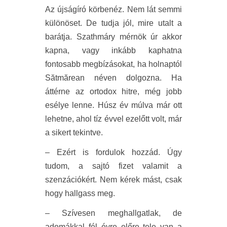
Az újságíró körbenéz. Nem lát semmi
különöset. De tudja jól, mire utalt a
barátja. Szathmáry mérnök úr akkor
kapna, vagy inkább kaphatna
fontosabb megbízásokat, ha holnaptól
Sătmărean néven dolgozna. Ha
áttérne az ortodox hitre, még jobb
esélye lenne. Húsz év múlva már ott
lehetne, ahol tíz évvel ezelőtt volt, már
a sikert tekintve.
– Ezért is fordulok hozzád. Úgy
tudom, a sajtó fizet valamit a
szenzációkért. Nem kérek mást, csak
hogy hallgass meg.
– Szívesen meghallgatlak, de
adomákkal fél évre előre tele van a