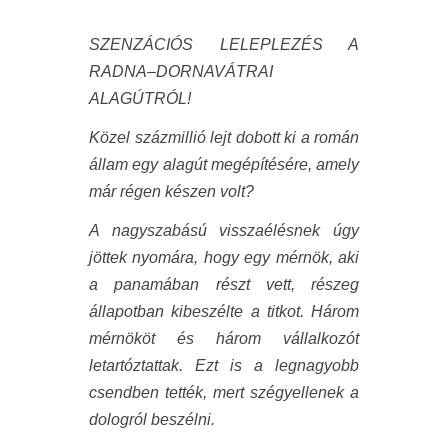
SZENZÁCIÓS LELEPLEZÉS A
RADNA–DORNAVÁTRAI
ALAGÚTRÓL!
Közel százmillió lejt dobott ki a román
állam egy alagút megépítésére, amely
már régen készen volt?
A nagyszabású visszaélésnek úgy
jöttek nyomára, hogy egy mérnök, aki
a panamában részt vett, részeg
állapotban kibeszélte a titkot. Három
mérnököt és három vállalkozót
letartóztattak. Ezt is a legnagyobb
csendben tették, mert szégyellenek a
dologról beszélni.