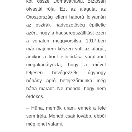
köti össze Dornavátrával. Biztosan
olvastál róla. Ezt az alagutat az
Oroszország elleni háború folyamán
az osztrák hadvezetőség építtette
azért, hogy a hadseregszállítást ezen
a vonalon meggyorsítsa. 1917-ben
már majdnem készen volt az alagút,
amikor a front eltolódása váratlanul
megakadályozta, hogy a művet
teljesen bevégezzék, úgyhogy
néhány apró befejezőmunka még
hátra maradt. Ne mondd, hogy nem
érdekes.
– Hűha, mérnök uram, ennek a fele
sem tréfa. Mondd csak tovább, ebből
még lehet valami.