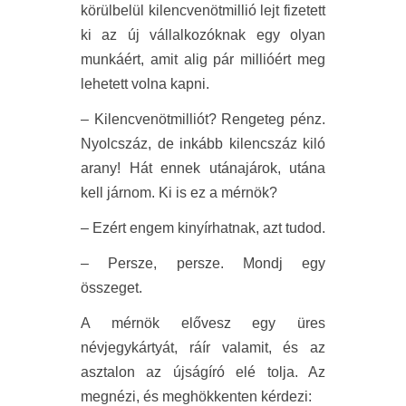
körülbelül kilencvenötmillió lejt fizetett
ki az új vállalkozóknak egy olyan
munkáért, amit alig pár millióért meg
lehetett volna kapni.
– Kilencvenötmilliót? Rengeteg pénz.
Nyolcszáz, de inkább kilencszáz kiló
arany! Hát ennek utánajárok, utána
kell járnom. Ki is ez a mérnök?
– Ezért engem kinyírhatnak, azt tudod.
– Persze, persze. Mondj egy
összeget.
A mérnök elővesz egy üres
névjegykártyát, ráír valamit, és az
asztalon az újságíró elé tolja. Az
megnézi, és meghökkenten kérdezi: