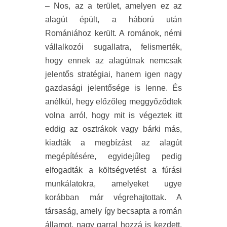
– Nos, az a terület, amelyen ez az
alagút épült, a háború után
Romániához került. A románok, némi
vállalkozói sugallatra, felismerték,
hogy ennek az alagútnak nemcsak
jelentős stratégiai, hanem igen nagy
gazdasági jelentősége is lenne. És
anélkül, hegy előzőleg meggyőződtek
volna arról, hogy mit is végeztek itt
eddig az osztrákok vagy bárki más,
kiadták a megbízást az alagút
megépítésére, egyidejűleg pedig
elfogadták a költségvetést a fúrási
munkálatokra, amelyeket ugye
korábban már végrehajtottak. A
társaság, amely így becsapta a román
államot, nagy garral hozzá is kezdett.