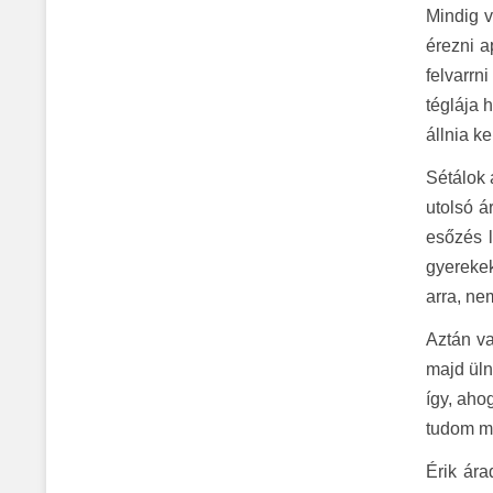
Mindig v
érezni a
felvarrn
téglája 
állnia kel
Sétálok 
utolsó á
esőzés l
gyerekek
arra, ne
Aztán va
majd üln
így, aho
tudom me
Érik ára