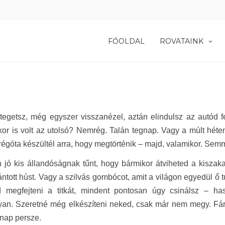
FŐOLDAL
ROVATAINK
tegetsz, még egyszer visszanézel, aztán elindulsz az autód 
kor is volt az utolsó? Nemrég. Talán tegnap. Vagy a múlt hét
régóta készültél arra, hogy megtörténik – majd, valamikor. Se
 jó kis állandóságnak tűnt, hogy bármikor átviheted a kisza
rántott húst. Vagy a szilvás gombócot, amit a világon egyedül ő
d megfejteni a titkát, mindent pontosan úgy csinálsz – ha
an. Szeretné még elkészíteni neked, csak már nem megy. Fára
nap persze.