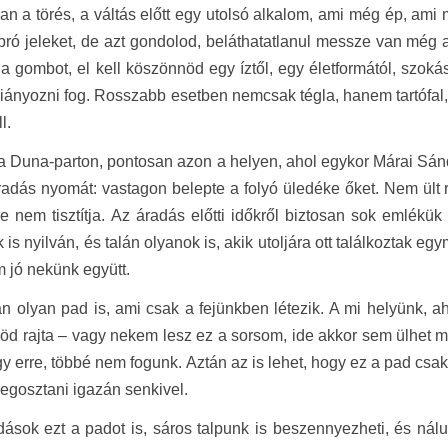
an a törés, a váltás előtt egy utolsó alkalom, ami még ép, ami 
pró jeleket, de azt gondolod, beláthatatlanul messze van még
i a gombot, el kell köszönnöd egy íztől, egy életformától, szoká
hiányozni fog. Rosszabb esetben nemcsak tégla, hanem tartófal,
l.
a Duna-parton, pontosan azon a helyen, ahol egykor Márai Sándor
radás nyomát: vastagon belepte a folyó üledéke őket. Nem ült 
e nem tisztítja. Az áradás előtti időkről biztosan sok emlékü
 is nyilván, és talán olyanok is, akik utoljára ott találkoztak eg
m jó nekünk együtt.
n olyan pad is, ami csak a fejünkben létezik. A mi helyünk, a
öd rajta – vagy nekem lesz ez a sorsom, ide akkor sem ülhet más
gy erre, többé nem fogunk. Aztán az is lehet, hogy ez a pad c
gosztani igazán senkivel.
dások ezt a padot is, sáros talpunk is beszennyezheti, és nál