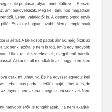
még szinte pontosan olyan, mint előtte volt. Persze,
 az, ami bekövetkezik. Meg kell tanulnod magadnak
srendtől. Lehet, valakidtől is. A kistemplomod egyik
 pillér. És akkor hogyan tovább. Mert a templomnak
 is sétált. A fák között padok állnak, még őrzik az
rajtuk senki azóta, s nem is fog, amíg egy nagyobb
k van. Ültek rajtuk szerelmesek, megpihenő bácsik,
ymással. Akkor és ott mondták ki azt, hogy te erre, én
hová csak mi ülhetünk. És ha egyszer egyedül kell
. Lehet, más padra is leülök majd, lehet, te is, de
sak az enyém, nem akarom megosztani senkivel. Nem
unk nagyobb erők is rongálhatják. Ha nem akarjuk,