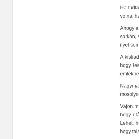
Ha tudta
volna, h
Ahogy ar
sarkán,
ilyet se
A kisfia
hogy les
emlékbe,
Nagymam
mosolyo
Vajon mi
hogy ut
Lehet, 
hogy talá