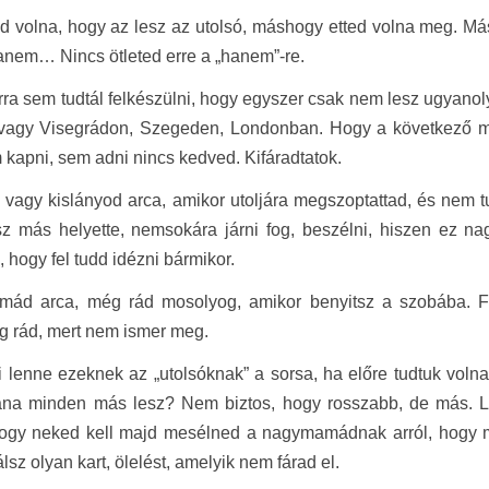
d volna, hogy az lesz az utolsó, máshogy etted volna meg. M
anem… Nincs ötleted erre a „hanem”-re.
ra sem tudtál felkészülni, hogy egyszer csak nem lesz ugyanoly
 vagy Visegrádon, Szegeden, Londonban. Hogy a következő már
m kapni, sem adni nincs kedved. Kifáradtatok.
d vagy kislányod arca, amikor utoljára megszoptattad, és nem 
z más helyette, nemsokára járni fog, beszélni, hiszen ez nag
 hogy fel tudd idézni bármikor.
ád arca, még rád mosolyog, amikor benyitsz a szobába. 
g rád, mert nem ismer meg.
 lenne ezeknek az „utolsóknak” a sorsa, ha előre tudtuk volna
ána minden más lesz? Nem biztos, hogy rosszabb, de más. Leh
hogy neked kell majd mesélned a nagymamádnak arról, hogy mi
lsz olyan kart, ölelést, amelyik nem fárad el.