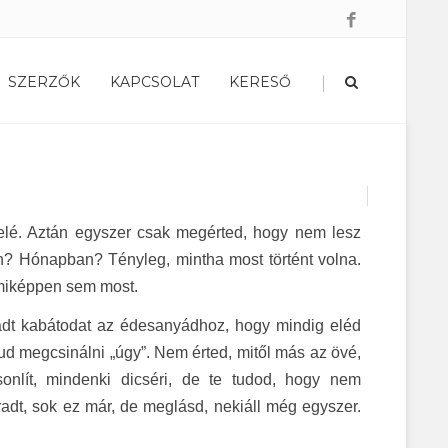
|
SZERZŐK
KAPCSOLAT
KERESŐ
felé. Aztán egyszer csak megérted, hogy nem lesz
en? Hónapban? Tényleg, mintha most történt volna.
mmiképpen sem most.
kadt kabátodat az édesanyádhoz, hogy mindig eléd
 tud megcsinálni „úgy”. Nem érted, mitől más az övé,
sonlít, mindenki dicséri, de te tudod, hogy nem
dt, sok ez már, de meglásd, nekiáll még egyszer.