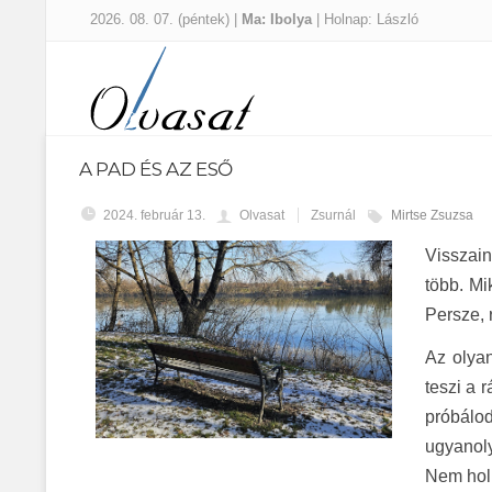
2026. 08. 07. (péntek) |
Ma: Ibolya
| Holnap: László
A PAD ÉS AZ ESŐ
2024. február 13.
Olvasat
Zsurnál
Mirtse Zsuzsa
Visszain
több. Mi
Persze, 
Az olyan
teszi a 
próbálo
ugyanoly
Nem hol