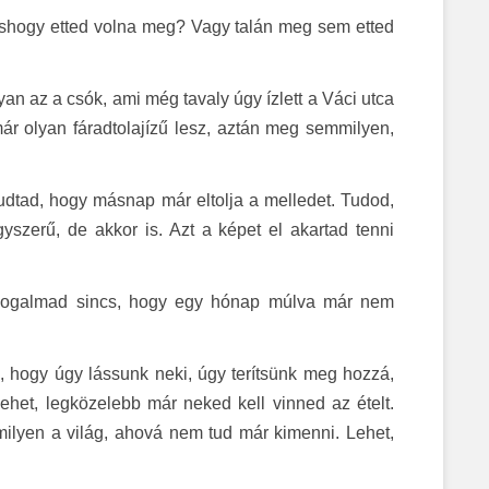
áshogy etted volna meg? Vagy talán meg sem etted
an az a csók, ami még tavaly úgy ízlett a Váci utca
 olyan fáradtolajízű lesz, aztán meg semmilyen,
tudtad, hogy másnap már eltolja a melledet. Tudod,
yszerű, de akkor is. Azt a képet el akartad tenni
Fogalmad sincs, hogy egy hónap múlva már nem
, hogy úgy lássunk neki, úgy terítsünk meg hozzá,
et, legközelebb már neked kell vinned az ételt.
lyen a világ, ahová nem tud már kimenni. Lehet,