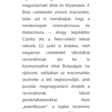
magyarázható létük és folyamatuk. A
Buta cselekedet viszont irracionális,
talán azt is mondhatjuk, hogy a
mindennapok szürrealizmusa és
dadaizmusa – ahogy legalábbis
Cipolla (és a Telex-videó) lefesti
nekünk. Ez azért is érdekes, mert
megannyi cselekedet látszódhat
racionálisnak, ám be is
bizonyosodhat róluk Butaságuk, ha
rájövünk, valójában az irracionalitás
vezérelte a tett véghezvivőjét, amit
pusztán megmagyarázni óhajtott a
racionálisnak látszó
gondolatfutamokkal. Nem
„autentikusan”, a logika vezérelve