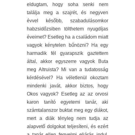
eldugtam, hogy soha senki nem
találja meg a szajrét, és negyven
évvel később, szabadulásomkor
habzsidőzsiben tölthetem nyugdíjas
éveimet? Esetleg ha a családom miatt
vagyok kénytelen bűnözni? Ha egy
harmadik fél gyarapszik gaztettem
által, akkor egyszerre vagyok Buta
meg Altruista? Mi van a tudatosság
kérdésével? Ha véletlenül okoztam
mindenki javát, akkor biztos, hogy
Okos vagyok? Esetleg az az orvosi
karon tanító egyetemi tanár, aki
számtalanszor buktat meg egy diákot,
mert a diák tényleg nem tudja az
alapvető dolgokat teljesíteni, és ezért
a tanár ellen fegyelmi eljárás indul,