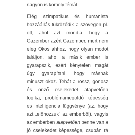
nagyon is komoly témát.
Elég szimpatikus és humanista
hozzáállás tükröződik a szövegen pl.
ott, ahol azt mondja, hogy a
Gazember azért Gazember, mert nem
elég Okos ahhoz, hogy olyan módot
találjon, ahol a másik ember is
gyarapszik, ezért kénytelen magát
úgy gyarapítani, hogy másnak
mínuszt okoz. Tehát a rossz, gonosz
és önző cselekedet alapvetően
logika, problémamegoldó képesség
és intelligencia függvénye (az, hogy
azt „előhozzuk” az emberből), vagyis
az emberben
alapvetően
benne van a
jó cselekedet képessége, csupán rá