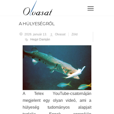
A HÜLYESÉGRŐL
2026. január 13.
Olvasat
Zöld
Hegyi Damján
A Telex YouTube-csatornáján
megjelent egy olyan videó, ami a
hülyeség tudományos alapjait