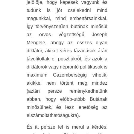
jelölője, hogy képesek vagyunk és
tudunk is jót cselekedni mind
magunkkal, mind embertársainkkal.
Így törvényszerűen butának minősül
az orvos végzettségű Joseph
Mengele, ahogy az összes olyan
diktátor, akiket véres lázadások árán
távolítottak el posztjukról, és azok a
diktátorok vagy néprontó politikusok is
maximum Gazemberségig vihetik,
akikkel nem történt meg mindez
(aztán persze reménykedhetünk
abban, hogy előbb-utóbb Butának
minősülnek, és lesz lehetőség az
elszámoltathatóságukra).
És itt persze fel is merül a kérdés,