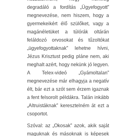
degradáló a fordítás „Ügyefogyott”
megnevezése, nem hiszem, hogy a
gyermekeikért élő szülőket, vagy a
magánéletüket a túlórák oltárán
feláldozó orvosokat és tűzoltókat
„ügyefogyottaknak” lehetne hívni,
Jézus Krisztust pedig pláne nem, aki
meghalt azért, hogy nekünk jó legyen.
A Telex-videó „Gyámoltalan”
megnevezése már elhagyja a negatív
élt, bár ezt a szót sem érzem igaznak
a fent felsorolt példákra. Talán inkább
„Altruistáknak” keresztelném át ezt a
csoportot.
Szóval: az „Okosak” azok, akik saját
maguknak és másoknak is képesek