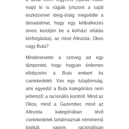
majd ki is rúgják (viszont a saját
eszközeivel ideig-óráig megvédte a
társadalmat, hogy egy kétbalkezes
orvos kerüljön be a kórházi ellátás
körforgásba), az most Altruista, Okos
vagy Buta?
Mindenesetre a szöveg ad egy
támpontot, hogy hogyan érdemes
elképzelni a Buta embert és
cselekedetét. Van egy tulajdonság,
ami egyedül a Buta kategóriára nem
jellemző: a racionális kontroll. Mind az
Okos, mind a Gazember, mind az
Altruista kategóriában lévő
cselekedetek tartalmaznak néminemű
logikát, vagyis racionálisan