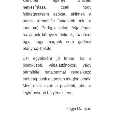
komplett regényt alávaló
helyesírással, csak hogy
felidegesítsem azokat, akiknek a
puszta formalitás fontosabb, mint a
tartalom). Pedig a valódi
hü
j
eség
az,
ha ártunk környezetünknek, ráadásul
úgy, hogy magunk sem
ly
utunk
előnyhöz belőle.
Ezt egyébként jó lenne, ha a
politikusok, vállalatfőnökök, vagy
bármiféle hatalommal rendelkező
embertípusok alaposan megfontolnák.
Mert ezek azok a pozíciók, ahol a
legkönnyebb hülyének lenni.
Hegyi Damján