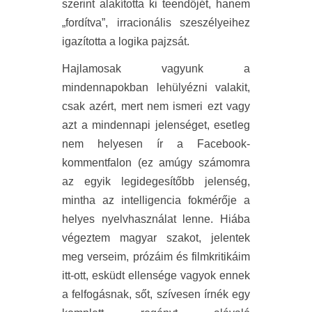
szerint alakította ki teendőjét, hanem
„fordítva”, irracionális szeszélyeihez
igazította a logika pajzsát.
Hajlamosak vagyunk a
mindennapokban lehülyézni valakit,
csak azért, mert nem ismeri ezt vagy
azt a mindennapi jelenséget, esetleg
nem helyesen ír a Facebook-
kommentfalon (ez amúgy számomra
az egyik legidegesítőbb jelenség,
mintha az intelligencia fokmérője a
helyes nyelvhasználat lenne. Hiába
végeztem magyar szakot, jelentek
meg verseim, prózáim és filmkritikáim
itt-ott, esküdt ellensége vagyok ennek
a felfogásnak, sőt, szívesen írnék egy