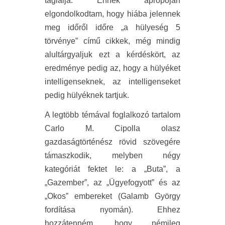
taglalja. Ennek apropóján
elgondolkodtam, hogy hiába jelennek
meg időről időre „a hülyeség 5
törvénye” című cikkek, még mindig
alultárgyaljuk ezt a kérdéskört, az
eredménye pedig az, hogy a hülyéket
intelligenseknek, az intelligenseket
pedig hülyéknek tartjuk.
A legtöbb témával foglalkozó tartalom
Carlo M. Cipolla olasz
gazdaságtörténész rövid szövegére
támaszkodik, melyben négy
kategóriát fektet le: a „Buta”, a
„Gazember”, az „Ügyefogyott” és az
„Okos” embereket (Galamb György
fordítása nyomán). Ehhez
hozzátenném, hogy némileg