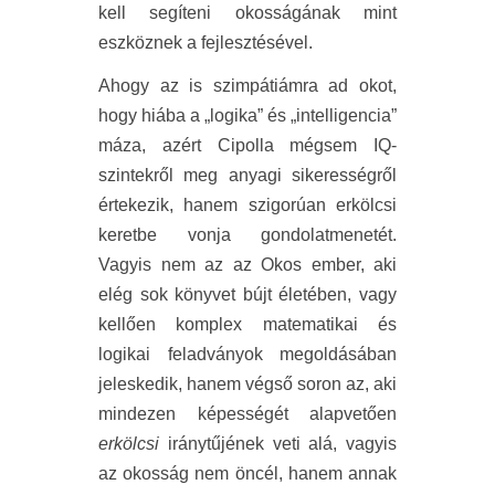
kell segíteni okosságának mint
eszköznek a fejlesztésével.
Ahogy az is szimpátiámra ad okot,
hogy hiába a „logika” és „intelligencia”
máza, azért Cipolla mégsem IQ-
szintekről meg anyagi sikerességről
értekezik, hanem szigorúan erkölcsi
keretbe vonja gondolatmenetét.
Vagyis nem az az Okos ember, aki
elég sok könyvet bújt életében, vagy
kellően komplex matematikai és
logikai feladványok megoldásában
jeleskedik, hanem végső soron az, aki
mindezen képességét alapvetően
erkölcsi
iránytűjének veti alá, vagyis
az okosság nem öncél, hanem annak