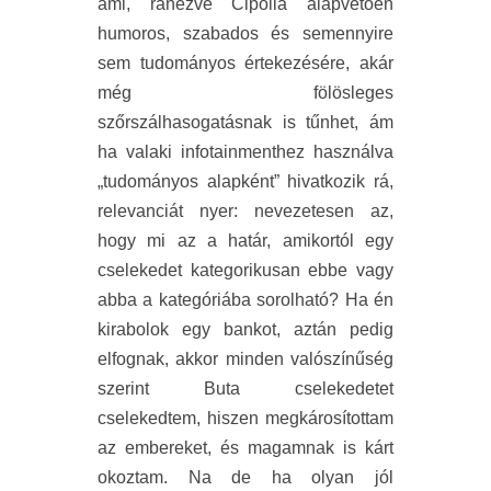
ami, ránézve Cipolla alapvetően
humoros, szabados és semennyire
sem tudományos értekezésére, akár
még fölösleges
szőrszálhasogatásnak is tűnhet, ám
ha valaki infotainmenthez használva
„tudományos alapként” hivatkozik rá,
relevanciát nyer: nevezetesen az,
hogy mi az a határ, amikortól egy
cselekedet kategorikusan ebbe vagy
abba a kategóriába sorolható? Ha én
kirabolok egy bankot, aztán pedig
elfognak, akkor minden valószínűség
szerint Buta cselekedetet
cselekedtem, hiszen megkárosítottam
az embereket, és magamnak is kárt
okoztam. Na de ha olyan jól