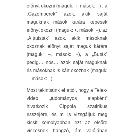
előnyt okozni (maguk: +, mások: +) , a
„Gazemberek” azok, akik saját
maguknak mások kárára képesek
előnyt okozni (maguk: +, mások: –), az
„Altruisták” azok, akik másoknak
okoznak előnyt saját maguk kárára
(maguk: –, mások: +), a „Buták”
pedig… nos… azok saját maguknak
és másoknak is kárt okoznak (maguk:
–, mások: –).
Most tekintsünk el attól, hogy a Telex-
videó „tudományos alapként”
hivatkozik Cippola szatirikus
esszéjére, és mi is vizsgáljuk meg
kicsit komolyabban ezt az elsőre
viccesnek hangzó, ám valójában