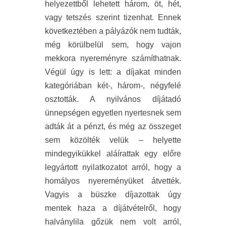
helyezettből lehetett három, öt, hét,
vagy tetszés szerint tizenhat. Ennek
következtében a pályázók nem tudták,
még körülbelül sem, hogy vajon
mekkora nyereményre számíthatnak.
Végül úgy is lett: a díjakat minden
kategóriában két-, három-, négyfelé
osztották. A nyilvános díjátadó
ünnepségen egyetlen nyertesnek sem
adták át a pénzt, és még az összeget
sem közölték velük – helyette
mindegyikükkel aláírattak egy előre
legyártott nyilatkozatot arról, hogy a
homályos nyereményüket átvették.
Vagyis a büszke díjazottak úgy
mentek haza a díjátvételről, hogy
halványlila gőzük nem volt arról,