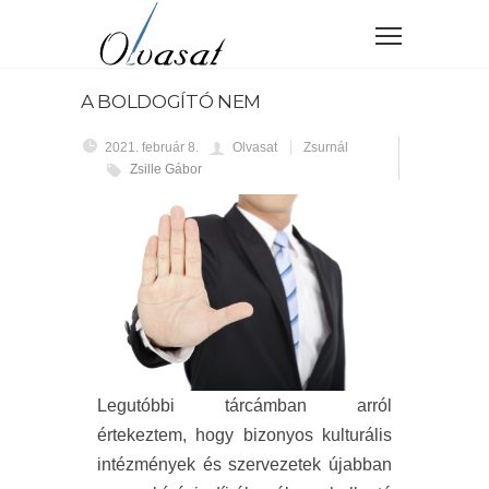
A BOLDOGÍTÓ NEM
2021. február 8.
Olvasat
Zsurnál
Zsille Gábor
Legutóbbi tárcámban arról
értekeztem, hogy bizonyos kulturális
intézmények és szervezetek újabban