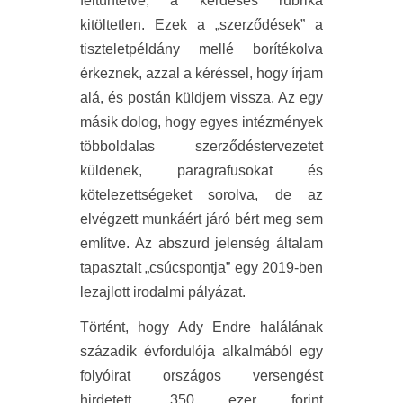
feltüntetve, a kérdéses rubrika
kitöltetlen. Ezek a „szerződések” a
tiszteletpéldány mellé borítékolva
érkeznek, azzal a kéréssel, hogy írjam
alá, és postán küldjem vissza. Az egy
másik dolog, hogy egyes intézmények
többoldalas szerződéstervezetet
küldenek, paragrafusokat és
kötelezettségeket sorolva, de az
elvégzett munkáért járó bért meg sem
említve. Az abszurd jelenség általam
tapasztalt „csúcspontja” egy 2019-ben
lezajlott irodalmi pályázat.
Történt, hogy Ady Endre halálának
századik évfordulója alkalmából egy
folyóirat országos versengést
hirdetett, 350 ezer forint