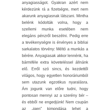
anyagiasságot. Gyakran azért nem
kérdezünk rá a fizetségre, mert nem
akarunk anyagiasnak látszani. Mintha
belénk kódolták volna, hogy a
szellemi munka esetében nem
elegáns pénzről beszélni. Pedig erre
a tevékenységre is érvényes a bibliai
sarkalatos törvény: Méltó a munkás a
bérére. Anyagiasak akkor lennénk, ha
bármiféle extra követeléssel állnánk
elő. Erről szó sincs, és kezdettől
világos, hogy egyetlen honoráriumból
sem utazunk egzotikus nyaralásra.
Ám jogunk van előre tudni, hogy
pontosan mennyi az a szerény bér –
és ebből ne engedjünk! Nem csupán
az „igen” kimondása lehet a