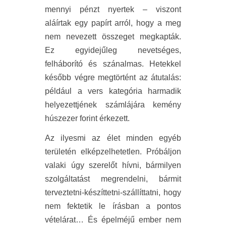
mennyi pénzt nyertek – viszont
aláírtak egy papírt arról, hogy a meg
nem nevezett összeget megkapták.
Ez egyidejűleg nevetséges,
felháborító és szánalmas. Hetekkel
később végre megtörtént az átutalás:
például a vers kategória harmadik
helyezettjének számlájára kemény
húszezer forint érkezett.
Az ilyesmi az élet minden egyéb
területén elképzelhetetlen. Próbáljon
valaki úgy szerelőt hívni, bármilyen
szolgáltatást megrendelni, bármit
terveztetni-készíttetni-szállíttatni, hogy
nem fektetik le írásban a pontos
vételárat… És épelméjű ember nem