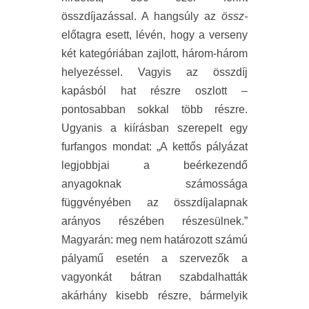
összdíjazással. A hangsúly az
össz-
előtagra esett, lévén, hogy a verseny
két kategóriában zajlott, három-három
helyezéssel. Vagyis az összdíj
kapásból hat részre oszlott –
pontosabban sokkal több részre.
Ugyanis a kiírásban szerepelt egy
furfangos mondat: „A kettős pályázat
legjobbjai a beérkezendő
anyagoknak számossága
függvényében az összdíjalapnak
arányos részében részesülnek.”
Magyarán: meg nem határozott számú
pályamű esetén a szervezők a
vagyonkát bátran szabdalhatták
akárhány kisebb részre, bármelyik