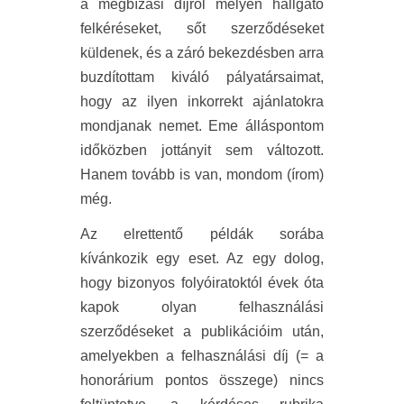
a megbízási díjról mélyen hallgató
felkéréseket, sőt szerződéseket
küldenek, és a záró bekezdésben arra
buzdítottam kiváló pályatársaimat,
hogy az ilyen inkorrekt ajánlatokra
mondjanak nemet. Eme álláspontom
időközben jottányit sem változott.
Hanem tovább is van, mondom (írom)
még.
Az elrettentő példák sorába
kívánkozik egy eset. Az egy dolog,
hogy bizonyos folyóiratoktól évek óta
kapok olyan felhasználási
szerződéseket a publikációim után,
amelyekben a felhasználási díj (= a
honorárium pontos összege) nincs