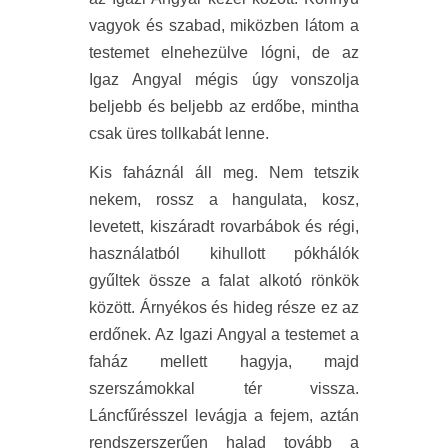
vagyok és szabad, miközben látom a
testemet elnehezülve lógni, de az
Igaz Angyal mégis úgy vonszolja
beljebb és beljebb az erdőbe, mintha
csak üres tollkabát lenne.
Kis faháznál áll meg. Nem tetszik
nekem, rossz a hangulata, kosz,
levetett, kiszáradt rovarbábok és régi,
használatból kihullott pókhálók
gyűltek össze a falat alkotó rönkök
között. Árnyékos és hideg része ez az
erdőnek. Az Igazi Angyal a testemet a
faház mellett hagyja, majd
szerszámokkal tér vissza.
Láncfűrésszel levágja a fejem, aztán
rendszerszerűen halad tovább a