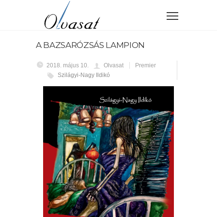
A BAZSARÓZSÁS LAMPION
2018. május 10.
Olvasat
Premier
Szilágyi-Nagy Ildikó