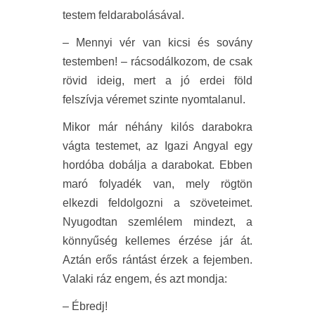
testem feldarabolásával.
– Mennyi vér van kicsi és sovány
testemben! – rácsodálkozom, de csak
rövid ideig, mert a jó erdei föld
felszívja véremet szinte nyomtalanul.
Mikor már néhány kilós darabokra
vágta testemet, az Igazi Angyal egy
hordóba dobálja a darabokat. Ebben
maró folyadék van, mely rögtön
elkezdi feldolgozni a szöveteimet.
Nyugodtan szemlélem mindezt, a
könnyűség kellemes érzése jár át.
Aztán erős rántást érzek a fejemben.
Valaki ráz engem, és azt mondja:
– Ébredj!