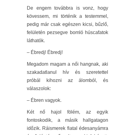
De engem továbbra is vonz, hogy
kövessem, mi történik a testemmel,
pedig már csak egészen kicsi, bűzlő,
felületén pezsegve bomló húscafatok
láthatók.
– Ébredj! Ébredj!
Megadom magam a női hangnak, aki
szakadatlanul hív és szeretettel
próbál kihozni az álomból, és
válaszolok:
– Ébren vagyok.
Két nő hajol fölém, az egyik
fontoskodik, a másik hallgatagon
időzik. Ráismerek fiatal édesanyámra