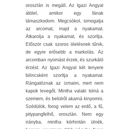
oroszlán is megáll. Az Igazi Angyal
átölel, amikor egy fának
támaszkodom. Megcsókol, simogatja
az arcomat, majd a nyakamat.
Átkarolja a nyakamat, és szorítja.
Először csak szoros ölelésnek tűnik,
de egyre erősebb a markolás. Az
arcomban nyomást érzek, és szurkáló
érzést. Az Igazi Angyal két tenyere
bilincsként szorítja a nyakamat.
Rángatóznak az izmaim, mert nem
kapok levegőt. Mintha valaki tolná a
szemem, és belülről akarná kinyomni.
Szédülök, forog velem az erdő, a fű,
pitypangfelhő, oroszlán. Nem egy
irányba, mintha körhintán ülnék,