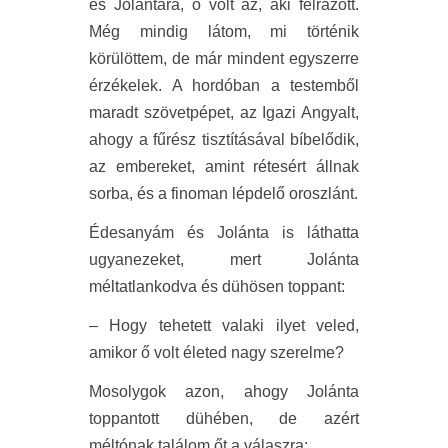
és Jolántára, ő volt az, aki felrázott.
Még mindig látom, mi történik
körülöttem, de már mindent egyszerre
érzékelek. A hordóban a testemből
maradt szövetpépet, az Igazi Angyalt,
ahogy a fűrész tisztításával bíbelődik,
az embereket, amint rétesért állnak
sorba, és a finoman lépdelő oroszlánt.
Édesanyám és Jolánta is láthatta
ugyanezeket, mert Jolánta
méltatlankodva és dühösen toppant:
– Hogy tehetett valaki ilyet veled,
amikor ő volt életed nagy szerelme?
Mosolygok azon, ahogy Jolánta
toppantott dühében, de azért
méltónak találom őt a válaszra: