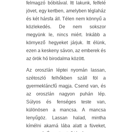
felmagzó bóbitával. Itt lakunk, felfelé
jövet, egy kertben, amelyben téglaház
és két hársfa áll. Télen nem könnyű a
közlekedés. De nem sokszor
megyünk le, nincs miért. Inkább a
környező hegyeket járjuk. Itt élünk,
ezen a keskeny sávon, az emberek és
az örök hó birodalma között.
Az oroszlán léptei nyomán lassan,
szétoszló felhőkben száll föl a
gyermekláncfű magja. Csend van, és
az oroszlán nagyon puhán lép.
Súlyos és fenséges teste van,
különösen a mancsa. A mancsa
lenyűgöz. Lassan halad, mintha
kímélni akarná lába alatt a füveket,