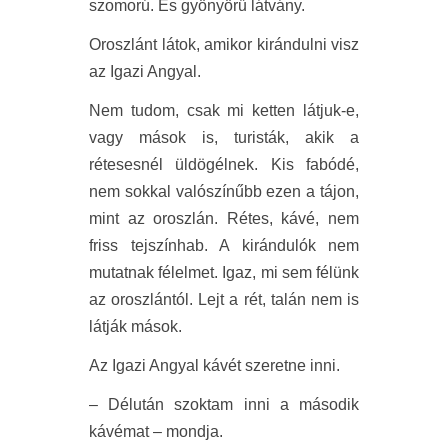
szomorú. És gyönyörű látvány.
Oroszlánt látok, amikor kirándulni visz
az Igazi Angyal.
Nem tudom, csak mi ketten látjuk-e,
vagy mások is, turisták, akik a
rétesesnél üldögélnek. Kis fabódé,
nem sokkal valószínűbb ezen a tájon,
mint az oroszlán. Rétes, kávé, nem
friss tejszínhab. A kirándulók nem
mutatnak félelmet. Igaz, mi sem félünk
az oroszlántól. Lejt a rét, talán nem is
látják mások.
Az Igazi Angyal kávét szeretne inni.
– Délután szoktam inni a második
kávémat – mondja.