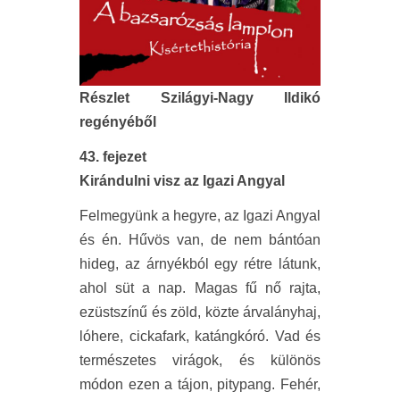
Részlet Szilágyi-Nagy Ildikó
regényéből
43. fejezet
Kirándulni visz az Igazi Angyal
Felmegyünk a hegyre, az Igazi Angyal
és én. Hűvös van, de nem bántóan
hideg, az árnyékból egy rétre látunk,
ahol süt a nap. Magas fű nő rajta,
ezüstszínű és zöld, közte árvalányhaj,
lóhere, cickafark, katángkóró. Vad és
természetes virágok, és különös
módon ezen a tájon, pitypang. Fehér,