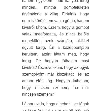
hanem egyszerre több irányba forog
minden, mintha gömbfelületen
örvénylene a világ. Feltűnik, hogy
nem is körülöttem van a gömb, hanem
kívülről látom. Érzem, hogy a gömböt
valaki megforgatta, és nincs belőle
menekülés azok számára, akikkel
együtt forog. Én a középpontjába
kerültem, azért láttam meg, hogy
forog. De hogyan láthatom most
kívülről? Észreveszem, hogy az egyik
szemgolyóm már kiszakadt, és az
arcom előtt lóg. Hogyan láthatom,
hogy nincsen szemem, ha már
nincsen szemem?
Látom azt is, hogy elnehezülve lógok
az Igazi Angyal kezei között. Könnyű