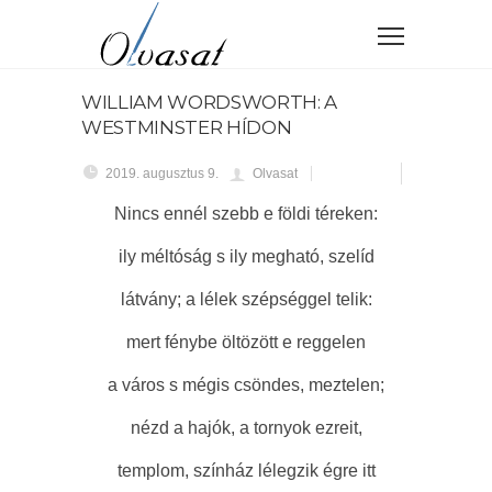
WILLIAM WORDSWORTH: A
WESTMINSTER HÍDON
2019. augusztus 9.
Olvasat
Nincs ennél szebb e földi téreken:
ily méltóság s ily megható, szelíd
látvány; a lélek szépséggel telik:
mert fénybe öltözött e reggelen
a város s mégis csöndes, meztelen;
nézd a hajók, a tornyok ezreit,
templom, színház lélegzik égre itt