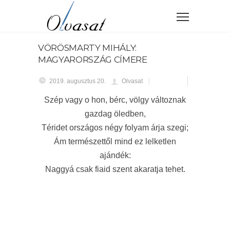
VÖRÖSMARTY MIHÁLY:
MAGYARORSZÁG CÍMERE
2019. augusztus 20.
Olvasat
Szép vagy o hon, bérc, völgy változnak
gazdag öledben,
Téridet országos négy folyam árja szegi;
Ám természettől mind ez lelketlen
ajándék:
Naggyá csak fiaid szent akaratja tehet.