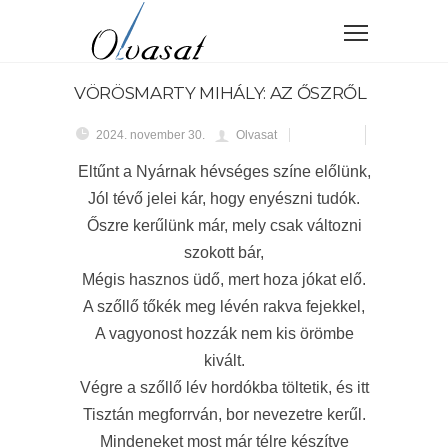
VÖRÖSMARTY MIHÁLY: AZ ŐSZRŐL
2024. november 30.
Olvasat
Eltűnt a Nyárnak hévséges színe előlünk,
Jól tévő jelei kár, hogy enyészni tudók.
Őszre kerűlünk már, mely csak változni
szokott bár,
Mégis hasznos üdő, mert hoza jókat elő.
A szőllő tőkék meg lévén rakva fejekkel,
A vagyonost hozzák nem kis örömbe
kivált.
Végre a szőllő lév hordókba töltetik, és itt
Tisztán megforrván, bor nevezetre kerűl.
Mindeneket most már télre készítve