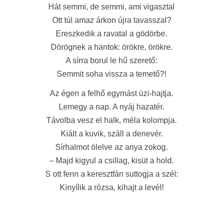
Hát semmi, de semmi, ami vigasztal
Ott túl amaz árkon újra tavasszal?
Ereszkedik a ravatal a gödörbe.
Dörögnek a hantok: örökre, örökre.
A sírra borul le hű szerető:
Semmit soha vissza a temető?!
Az égen a felhő egymást üzi-hajtja.
Lemegy a nap. A nyáj hazatér.
Távolba vesz el halk, méla kolompja.
Kiált a kuvik, száll a denevér.
Sírhalmot ölelve az anya zokog.
– Majd kigyul a csillag, kisüt a hold.
S ott fenn a keresztfán suttogja a szél:
Kinyílik a rózsa, kihajt a levél!