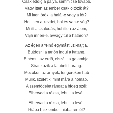
Csak eddig a pálya, semmit se tovább,
Vagy itten az ember csak öltözik át?
Mi itten örök: a halál-e vagy a lét?
Hol itten a kezdet, hol és van-e vég?
Mi itt a csalódás, hol itten az álom,
Vajh innen-e, avvagy túl a határon?
Az égen a felhő egymást üzi-hajtja.
Bujdosni a tarlón indul a katang.
Elnémul az erdő, elszállt a galambja.
Siránkozik a falubéli harang.
Mezőkön az árnyék, tengereken hab
Mulik, születik, mint mára a holnap.
A szemfödelet rángatja hideg szél:
Elhervad a rózsa, lehull a levél.
Elhervad a rózsa, lehull a levél!
Hiába hisz ember, hiába remél?