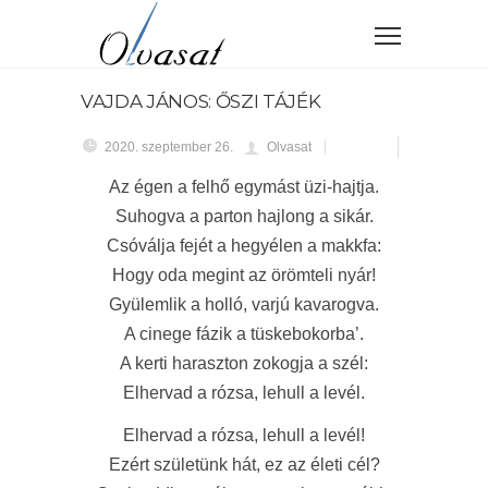
VAJDA JÁNOS: ŐSZI TÁJÉK
2020. szeptember 26.
Olvasat
Az égen a felhő egymást üzi-hajtja.
Suhogva a parton hajlong a sikár.
Csóválja fejét a hegyélen a makkfa:
Hogy oda megint az örömteli nyár!
Gyülemlik a holló, varjú kavarogva.
A cinege fázik a tüskebokorba’.
A kerti haraszton zokogja a szél:
Elhervad a rózsa, lehull a levél.
Elhervad a rózsa, lehull a levél!
Ezért születünk hát, ez az életi cél?