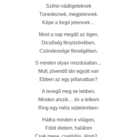
Szélei nádligeteknek
Tünedeznek, megjelennek.
Képe a forgó jelennek…
Most a nap megáll az égen,
Dicsőség fényözönében,
Csöndessége fönségében.
S minden olyan mozdulatlan…
Mult, jövendő tán együtt van
Ebben az egy pillanatban?
A levegő meg se lebben,
Minden alszik… és a lelkem
Ring egy méla sejtelemben:
Hátha minden e világon,
Földi életem, halálom
Csak mese, csalódás, álom?…