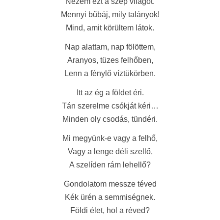
Nézem ezt a szép világot.
Mennyi bűbáj, mily talányok!
Mind, amit körültem látok.
Nap alattam, nap fölöttem,
Aranyos, tüzes felhőben,
Lenn a fénylő víztükörben.
Itt az ég a földet éri.
Tán szerelme csókját kéri…
Minden oly csodás, tündéri.
Mi megyünk-e vagy a felhő,
Vagy a lenge déli szellő,
A szelíden rám lehellő?
Gondolatom messze téved
Kék ürén a semmiségnek.
Földi élet, hol a réved?