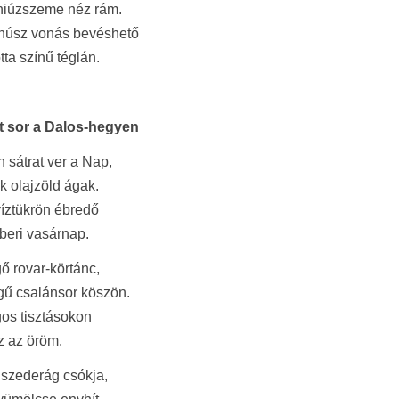
hiúzszeme néz rám.
húsz vonás bevéshető
tta színű téglán.
t sor a Dalos-hegyen
 sátrat ver a Nap,
k olajzöld ágak.
víztükrön ébredő
beri vasárnap.
 rovar-körtánc,
gű csalánsor köszön.
os tisztásokon
z az öröm.
szederág csókja,