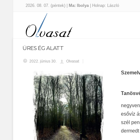
2026. 08. 07. (péntek) |
Ma: Ibolya
| Holnap: László
ÜRES ÉG ALATT
2022. június 30.
Olvasat
Szemelv
Tanösv
negyvenö
esővíz á
szél pen
dermedt