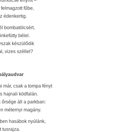
yümölcse enyhít –
 felmagzott fűbe,
z édenkertig.
vél bombatölcsért,
nkefütty bélel.
vszak készülődik
l, vizes széllel?
 pályaudvar
i már, csak a tompa fényt
s hajnali ködfalán.
 őrsége áll a parkban:
en méternyi magány.
kben hasábok nyúlánk,
t tusrajza.