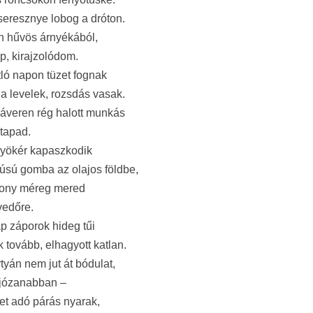
eresznye lobog a dróton.
n hűvös árnyékából,
p, kirajzolódom.
ló napon tüzet fognak
a levelek, rozsdás vasak.
áveren rég halott munkás
 tapad.
gyökér kapaszkodik
úsú gomba az olajos földbe,
kony méreg mered
vedőre.
 záporok hideg tűi
 tovább, elhagyott katlan.
rtyán nem jut át bódulat,
 józanabban –
t adó párás nyarak,