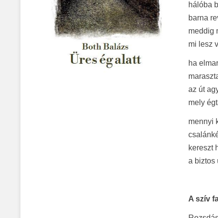
hálóba b
barna r
meddig m
mi lesz 
ha elma
maraszt
az út ag
mely égt
mennyi k
csalánké
kereszt
a biztos
A szív f
Rozsdás