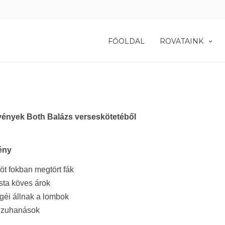
FŐOLDAL
ROVATAINK
ények Both Balázs verseskötetéből
ény
t fokban megtört fák
sta köves árok
géi állnak a lombok
 zuhanások