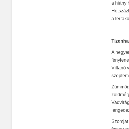
a hiány 
Hétszáz
a terrako
Tizenha
A hegyen
fénylene
Villanó 
szeptem
Zümmögő
zöldmér
Vadvirág
lengede
Szomjat 