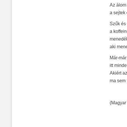
Az álom 
a sejtek
Szűk és 
a koffei
menedéke
aki mene
Már-már
itt mind
Akiért a
ma sem 
(Magyar