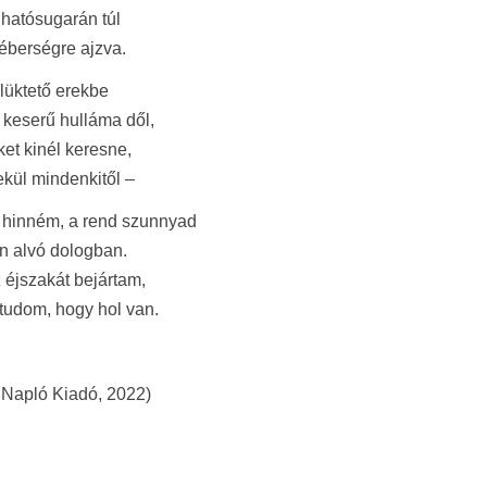
hatósugarán túl
 éberségre ajzva.
lüktető erekbe
n keserű hulláma dől,
t kinél keresne,
kül mindenkitől –
 hinném, a rend szunnyad
en alvó dologban.
z éjszakát bejártam,
tudom, hogy hol van.
 Napló Kiadó, 2022)