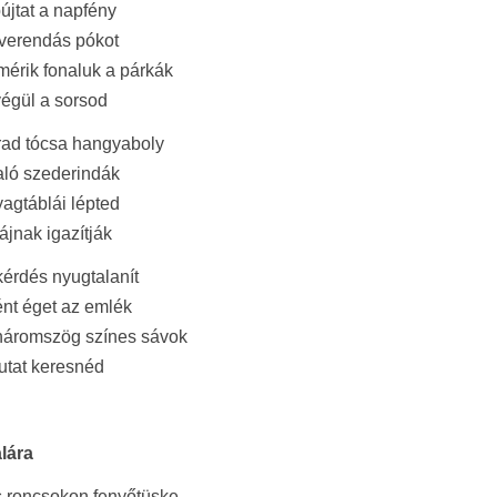
újtat a napfény
everendás pókot
érik fonaluk a párkák
végül a sorsod
rad tócsa hangyaboly
aló szederindák
yagtáblái lépted
ájnak igazítják
érdés nyugtalanít
nt éget az emlék
 háromszög színes sávok
 utat keresnéd
alára
 roncsokon fenyőtüske.