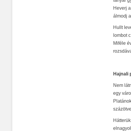
fanyar g
Heverj a
álmodj a
Hullt le
lombot ci
Miféle é
rozsdáva
Hajnali
Nem látn
egy váro
Platánok
százötv
Hátterü
elnagyol