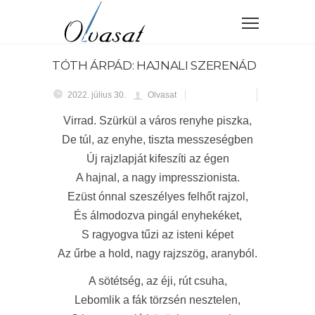
TÓTH ÁRPÁD: HAJNALI SZERENÁD
2022. július 30.
Olvasat
Virrad. Szürkül a város renyhe piszka,
De túl, az enyhe, tiszta messzeségben
Új rajzlapját kifeszíti az égen
A hajnal, a nagy impresszionista.
Ezüst ónnal szeszélyes felhőt rajzol,
És álmodozva pingál enyhekéket,
S ragyogva tűzi az isteni képet
Az űrbe a hold, nagy rajzszög, aranyból.
A sötétség, az éji, rút csuha,
Lebomlik a fák törzsén nesztelen,