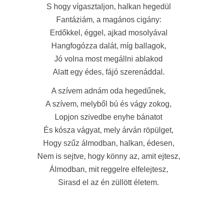
S hogy vígasztaljon, halkan hegedül
Fantáziám, a magános cigány:
Erdőkkel, éggel, ajkad mosolyával
Hangfogózza dalát, míg ballagok,
Jó volna most megállni ablakod
Alatt egy édes, fájó szerenáddal.
A szívem adnám oda hegedűnek,
A szívem, melyből bú és vágy zokog,
Lopjon szivedbe enyhe bánatot
És kósza vágyat, mely árván röpülget,
Hogy szűz álmodban, halkan, édesen,
Nem is sejtve, hogy könny az, amit ejtesz,
Álmodban, mit reggelre elfelejtesz,
Sirasd el az én züllött életem.