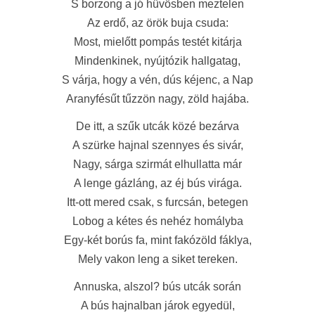
S borzong a jó hüvösben meztelen
Az erdő, az örök buja csuda:
Most, mielőtt pompás testét kitárja
Mindenkinek, nyújtózik hallgatag,
S várja, hogy a vén, dús kéjenc, a Nap
Aranyfésűt tűzzön nagy, zöld hajába.
De itt, a szűk utcák közé bezárva
A szürke hajnal szennyes és sivár,
Nagy, sárga szirmát elhullatta már
A lenge gázláng, az éj bús virága.
Itt-ott mered csak, s furcsán, betegen
Lobog a kétes és nehéz homályba
Egy-két borús fa, mint fakózöld fáklya,
Mely vakon leng a siket tereken.
Annuska, alszol? bús utcák során
A bús hajnalban járok egyedül,